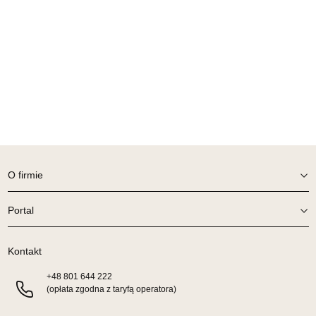
369,00 zł
Wybierz
SALON MEBLOWY TED
Salon meblowy
UL.DWORCOWA 4
83-340 SIERAKOWICE
Nr tel.
603580345
Adres e-mail:
meb_ted@o2.pl
O firmie
Godziny otwarcia
Pn-Pt: 08:00-18:00, Sb: 08:00-14:00
Portal
369,00 zł
Wybierz
Kontakt
+48
801 644 222
(opłata zgodna z taryfą operatora)
SALON MEBLOWY PRYM
Salon meblowy