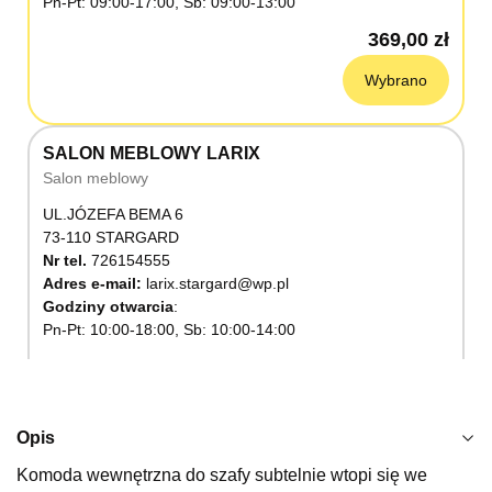
Pn-Pt: 09:00-17:00, Sb: 09:00-13:00
369,00 zł
Wybrano
SALON MEBLOWY LARIX
Salon meblowy
UL.JÓZEFA BEMA 6
73-110 STARGARD
Nr tel.
726154555
Adres e-mail:
larix.stargard@wp.pl
Godziny otwarcia
Pn-Pt: 10:00-18:00, Sb: 10:00-14:00
369,00 zł
Wybierz
Opis
Komoda wewnętrzna do szafy subtelnie wtopi się we
SALON MEBLOWY KUBUŚ