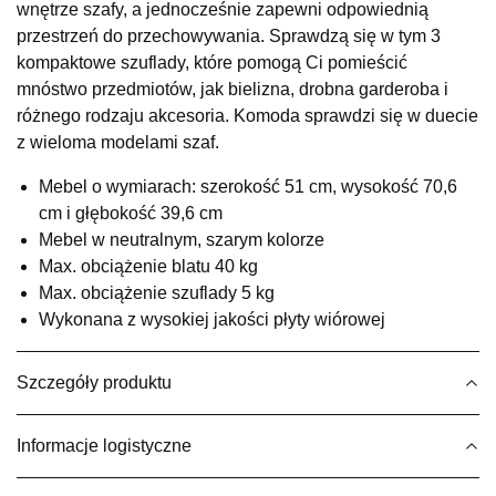
wnętrze szafy, a jednocześnie zapewni odpowiednią
Salon meblowy
przestrzeń do przechowywania. Sprawdzą się w tym 3
UL.RZEMIEŚLNICZA 6
kompaktowe szuflady, które pomogą Ci pomieścić
66-470 KOSTRZYN NAD ODRĄ
mnóstwo przedmiotów, jak bielizna, drobna garderoba i
Nr tel.
507103199
różnego rodzaju akcesoria. Komoda sprawdzi się w duecie
Godziny otwarcia
z wieloma modelami szaf.
Pn-Pt: 10:00-18:00, Sb: 10:00-14:00
369,00 zł
Mebel o wymiarach: szerokość 51 cm, wysokość 70,6
cm i głębokość 39,6 cm
Wybierz
Mebel w neutralnym, szarym kolorze
Max. obciążenie blatu 40 kg
Max. obciążenie szuflady 5 kg
SALON MEBLOWY M JAK MEBLE
Wykonana z wysokiej jakości płyty wiórowej
Salon meblowy
UL.BASZTOWA 3
76-100 SŁAWNO
Szczegóły produktu
Nr tel.
502668736
Adres e-mail:
pph.catrin@wp.pl
Informacje logistyczne
Godziny otwarcia
Pn-Pt: 09:00-17:00, Sb: 09:00-13:00