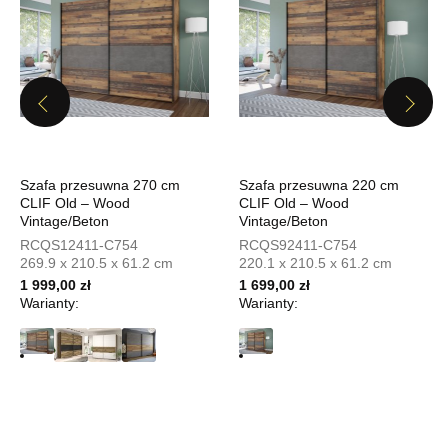
639,20 zł
799,00 zł
Najniższa cena sprzedawcy z ostatnich 30 dni
799,00 zł
Wybierz
Previous
Next
SALON MEBLOWY MEBLOSTYL
Szafa przesuwna 270 cm
Szafa przesuwna 220 cm
Salon meblowy
CLIF Old – Wood
CLIF Old – Wood
UL.PIONIERÓW 44
Vintage/Beton
Vintage/Beton
66-600 KROSNO ODRZAŃSKIE
RCQS12411-C754
RCQS92411-C754
Nr tel.
508100164
269.9 x 210.5 x 61.2 cm
220.1 x 210.5 x 61.2 cm
Adres e-mail:
meblostyl01@op.pl
1 999,00 zł
1 699,00 zł
Warianty:
Godziny otwarcia
Warianty:
Pn-Pt: 09:00-17:00, Sb: 09:00-14:00
639,20 zł
799,00 zł
Najniższa cena sprzedawcy z ostatnich 30 dni
799,00 zł
Wybierz