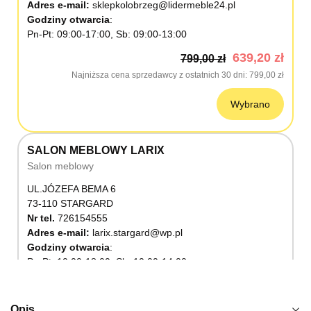
Adres e-mail:
sklepkolobrzeg@lidermeble24.pl
Godziny otwarcia
Pn-Pt: 09:00-17:00, Sb: 09:00-13:00
639,20 zł
799,00 zł
Najniższa cena sprzedawcy z ostatnich 30 dni
799,00 zł
Wybrano
SALON MEBLOWY LARIX
Salon meblowy
UL.JÓZEFA BEMA 6
73-110 STARGARD
Nr tel.
726154555
Adres e-mail:
larix.stargard@wp.pl
Godziny otwarcia
Pn-Pt: 10:00-18:00, Sb: 10:00-14:00
639,20 zł
799,00 zł
Najniższa cena sprzedawcy z ostatnich 30 dni
799,00 zł
Opis