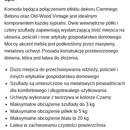
Wybierz
Komoda będąca połączeniem efektu dekoru Ciemnego
Betonu oraz Old-Wood Vintage jest idealnym
komponentem każdej sypialni. Dwie wewnętrzne półki i
SALON MEBLOWY KUBUŚ
cztery szuflady zapewniają wystarczającą ilość miejsca na
Salon meblowy
ubrania, pościel i inne artykuły gospodarstwa domowego.
Mocny akcent mebla jest podkreślony przez masywny,
UL.RZEMIEŚLNICZA 6
66-470 KOSTRZYN NAD ODRĄ
metalowy uchwyt. Posiada konstrukcję przetworzonego
Nr tel.
507103199
drewna, która jest łatwa do złożenia.
Godziny otwarcia
Pn-Pt: 10:00-18:00, Sb: 10:00-14:00
Dużo miejsca do przechowywania odzieży, pościeli i
innych artykułów gospodarstwa domowego
639,20 zł
799,00 zł
Szuflady są umieszczone na metalowych prowadnicach
Najniższa cena sprzedawcy z ostatnich 30 dni
799,00 zł
dla komfortowego i długotrwałego użytkowania
Uchwyty wykonane z tworzywa w kolorze Czarny
Wybierz
Maksymalne obciążenie szuflady do 3 kg
Maksymalne obciążenie półek to 5 kg
SALON MEBLOWY M JAK MEBLE
Maksymalne obciążenie blatu to 20 kg
Salon meblowy
Łatwa w zachwowaniu czystości powierzchnia