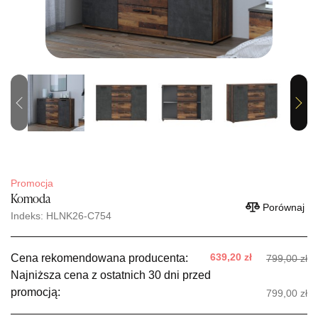
Previous
Next
Promocja
Komoda
Porównaj
Indeks: HLNK26-C754
639,20 zł
Cena rekomendowana producenta:
799,00 zł
Najniższa cena z ostatnich 30 dni przed
promocją:
799,00 zł