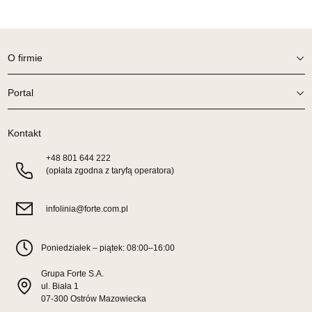
SALON MEBLOWY ORION
Salon meblowy
O firmie
UL.KILIŃSZCZAKÓW 43
78-600 WAŁCZ
Portal
Nr tel.
67-3873822
Adres e-mail:
orion@wphw.pl
Godziny otwarcia
Kontakt
Pn-Pt: 10:00-18:00, Sb: 10:00-14:00
+48
801 644 222
639,20 zł
799,00 zł
(opłata zgodna z taryfą operatora)
Najniższa cena sprzedawcy z ostatnich 30 dni
639,20 zł
infolinia@forte.com.pl
Wybierz
Poniedziałek – piątek: 08:00–16:00
SALON MEBLOWY TED
Salon meblowy
Grupa Forte S.A.
ul. Biała 1
UL.DWORCOWA 4
07-300 Ostrów Mazowiecka