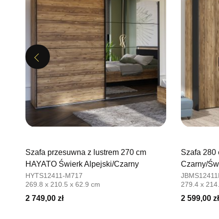
Previous
Szafa przesuwna z lustrem 270 cm
Szafa 280
HAYATO Świerk Alpejski/Czarny
Czarny/Świ
HYTS12411-M717
JBMS12411
269.8 x 210.5 x 62.9 cm
279.4 x 214
2 749,00 zł
2 599,00 zł