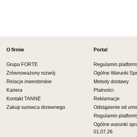
Godziny ot
Pn-Pt: 09:0
SALON M
Salon mebl
UL.KILIŃS
O firmie
Portal
78-600 WA
Nr tel.
67-3
Adres e-ma
Grupa FORTE
Regulamin platform
Godziny ot
Zrównoważony rozwój
Ogólne Warunki Sp
Pn-Pt: 10:0
Relacje inwestorskie
Metody dostawy
Kariera
Płatności
SALON M
Salon mebl
Kontakt TANNE
Reklamacje
Zakup surowca drzewnego
Odstąpienie od um
UL.DWORC
83-340 SI
Regulamin platform
Nr tel.
6035
Ogólne warunki spr
Adres e-ma
01.07.26
Godziny ot