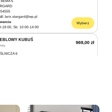
 BEMA 6
ARGARD
54555
il:
larix.stargard@wp.pl
warcia
Wybierz
0-18:00, Sb: 10:00-14:00
MEBLOWY KUBUŚ
969,00 zł
owy
ŚLNICZA 6
OSTRZYN NAD ODRĄ
03199
warcia
Wybierz
0-18:00, Sb: 10:00-14:00
EBLOWY M JAK MEBLE
969,00 zł
owy
OWA 3
AWNO
68736