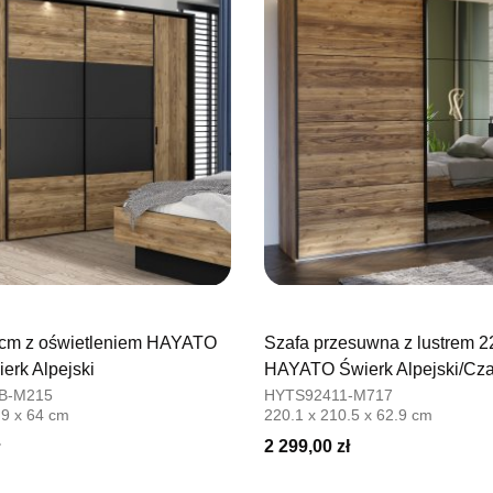
Adres e-ma
Godziny ot
Pn-Pt: 09:0
SALON M
Salon mebl
UL.PLAC 
76-200 SŁ
Nr tel.
6063
Adres e-ma
Godziny ot
Pn-Pt: 10:0
 cm z oświetleniem HAYATO
Szafa przesuwna z lustrem 
SALON 
erk Alpejski
HAYATO Świerk Alpejski/Cza
Salon mebl
B-M215
HYTS92411-M717
.9 x 64 cm
220.1 x 210.5 x 62.9 cm
UL.PIONIE
66-600 K
2 299,00 zł
Nr tel.
5081
Adres e-ma