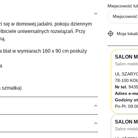
Miejscowość lu
i się w domowej jadalni, pokoju dziennym
elbiciele uniwersalnych rozwiązań. Przy
Moja lokali
ną.
 a blat w wymiarach 160 x 90 cm posłuży
SALON M
Salon mebl
a
UL.SZARY
78-100 K
Nr tel.
9435
a szmatka)
Adres e-ma
Godziny ot
Pn-Pt: 09:0
SALON M
Salon mebl