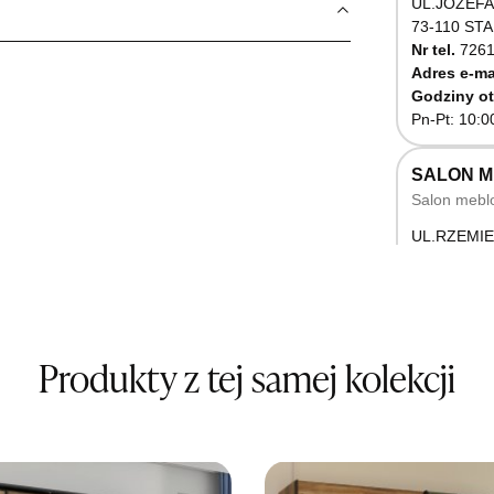
UL.JÓZEFA
73-110 ST
Nr tel.
7261
Adres e-ma
Godziny ot
Pn-Pt: 10:0
SALON 
Salon mebl
UL.RZEMIE
66-470 K
Nr tel.
5071
Godziny ot
Pn-Pt: 10:0
Produkty z tej samej kolekcji
SALON M
Salon mebl
UL.BASZT
76-100 SŁ
Nr tel.
5026