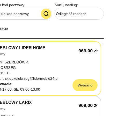
b kod pocztowy
Sortuj według:
Odległość rosnąco
zacja
EBLOWY LIDER HOME
969,00 zł
owy
CH SZEREGÓW 4
OŁOBRZEG
19515
il:
sklepkolobrzeg@lidermeble24.pl
warcia
Wybrano
0-17:00, Sb: 09:00-13:00
EBLOWY LARIX
969,00 zł
owy