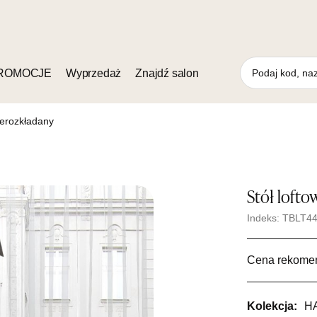
ROMOCJE
Wyprzedaż
Znajdź salon
ierozkładany
Stół loft
Indeks: TBLT4
Cena rekome
Kolekcja:
H