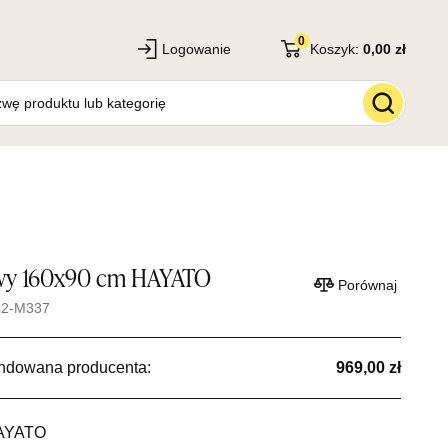
0
Logowanie
Koszyk:
0,00 zł
owy 160x90 cm HAYATO
Porównaj
42-M337
ndowana producenta:
969,00 zł
AYATO