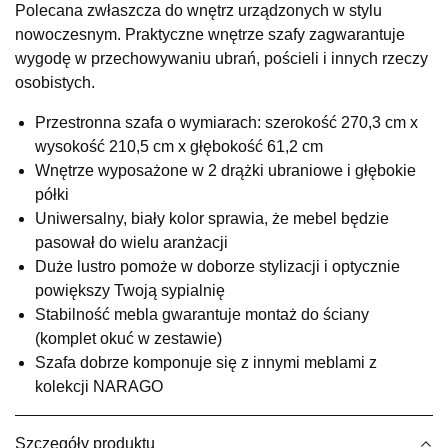
Polecana zwłaszcza do wnętrz urządzonych w stylu
UL.RZEMIEŚLNICZA 6
nowoczesnym. Praktyczne wnętrze szafy zagwarantuje
66-470 KOSTRZYN NAD ODRĄ
wygodę w przechowywaniu ubrań, pościeli i innych rzeczy
Nr tel.
507103199
osobistych.
Godziny otwarcia
Pn-Pt: 10:00-18:00, Sb: 10:00-14:00
Przestronna szafa o wymiarach: szerokość 270,3 cm x
2 099,00 zł
wysokość 210,5 cm x głębokość 61,2 cm
Wnętrze wyposażone w 2 drążki ubraniowe i głębokie
Wybierz
półki
Uniwersalny, biały kolor sprawia, że mebel będzie
pasował do wielu aranżacji
SALON MEBLOWY M JAK MEBLE
Duże lustro pomoże w doborze stylizacji i optycznie
Salon meblowy
powiększy Twoją sypialnię
UL.BASZTOWA 3
Stabilność mebla gwarantuje montaż do ściany
76-100 SŁAWNO
(komplet okuć w zestawie)
Nr tel.
502668736
Szafa dobrze komponuje się z innymi meblami z
Adres e-mail:
pph.catrin@wp.pl
Godziny otwarcia
kolekcji NARAGO
Pn-Pt: 09:00-17:00, Sb: 09:00-13:00
2 099,00 zł
Szczegóły produktu