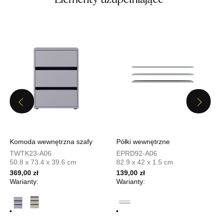
Wybierz
SALON MEBLOWY TED
Salon meblowy
UL.DWORCOWA 4
83-340 SIERAKOWICE
Nr tel.
603580345
Previous
Next
Adres e-mail:
meb_ted@o2.pl
Godziny otwarcia
Pn-Pt: 08:00-18:00, Sb: 08:00-14:00
2 099,00 zł
Komoda wewnętrzna szafy
Półki wewnętrzne
TWTK23-A06
EPRD92-A06
Wybierz
50.8 x 73.4 x 39.6 cm
82.9 x 42 x 1.5 cm
369,00 zł
139,00 zł
Warianty:
Warianty:
SALON MEBLOWY PRYM
Salon meblowy
UL.SIKORSKIEGO 59