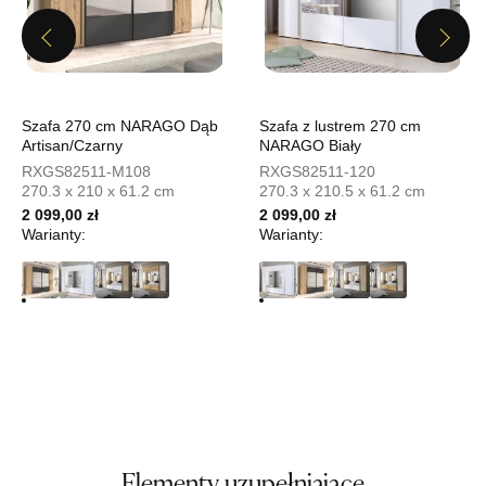
UL.PIONIERÓW 44
66-600 KROSNO ODRZAŃSKIE
Previous
Next
Nr tel.
508100164
Adres e-mail:
meblostyl01@op.pl
Godziny otwarcia
Pn-Pt: 09:00-17:00, Sb: 09:00-14:00
Szafa 270 cm NARAGO Dąb
Szafa z lustrem 270 cm
Artisan/Czarny
NARAGO Biały
2 099,00 zł
RXGS82511-M108
RXGS82511-120
270.3 x 210 x 61.2 cm
270.3 x 210.5 x 61.2 cm
Wybierz
2 099,00 zł
2 099,00 zł
Warianty:
Warianty:
SALON MEBLOWY ORION
Salon meblowy
UL.KILIŃSZCZAKÓW 43
78-600 WAŁCZ
Nr tel.
67-3873822
Adres e-mail:
orion@wphw.pl
Godziny otwarcia
Pn-Pt: 10:00-18:00, Sb: 10:00-14:00
2 099,00 zł
Elementy uzupełniające