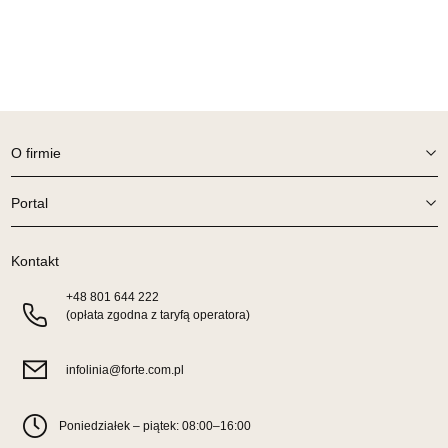
64-980 TRZCIANKA
Nr tel.
67-2162430
Adres e-mail:
prym@wphw.pl
Godziny otwarcia
Pn-Pt: 10:00-18:00, Sb: 10:00-14:00
2 099,00 zł
O firmie
Wybierz
Portal
SALON MEBLOWY HERMES
Kontakt
Salon meblowy
UL.DRYGASA 4-6
+48
801 644 222
(opłata zgodna z taryfą operatora)
64-920 PIŁA
Nr tel.
67-3517335
Adres e-mail:
hermes@wphw.pl
infolinia@forte.com.pl
Godziny otwarcia
Pn-Pt: 10:00-18:00, Sb: 10:00-14:00
Poniedziałek – piątek: 08:00–16:00
2 099,00 zł