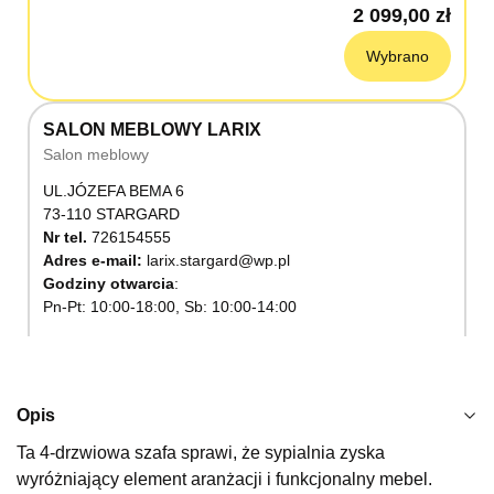
2 099,00 zł
Wybrano
SALON MEBLOWY LARIX
Salon meblowy
UL.JÓZEFA BEMA 6
73-110 STARGARD
Nr tel.
726154555
Adres e-mail:
larix.stargard@wp.pl
Godziny otwarcia
Pn-Pt: 10:00-18:00, Sb: 10:00-14:00
2 099,00 zł
Wybierz
Opis
Ta 4-drzwiowa szafa sprawi, że sypialnia zyska
SALON MEBLOWY KUBUŚ
wyróżniający element aranżacji i funkcjonalny mebel.
Salon meblowy