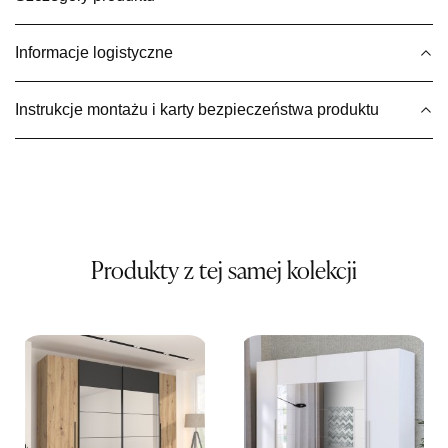
Wybierz
Informacje logistyczne
SALON MEBLOWY MEBLE EXPO
Instrukcje montażu i karty bezpieczeństwa produktu
Salon meblowy
UL.PLAC DĄBROWSKIEGO 3
76-200 SŁUPSK
Nr tel.
606350240
Adres e-mail:
salon@mebleexpo.com.pl
Godziny otwarcia
Pn-Pt: 10:00-18:00, Sb: 10:00-15:00
Produkty z tej samej kolekcji
2 099,00 zł
Wybierz
SALON MEBLOWY MEBLOSTYL
Salon meblowy