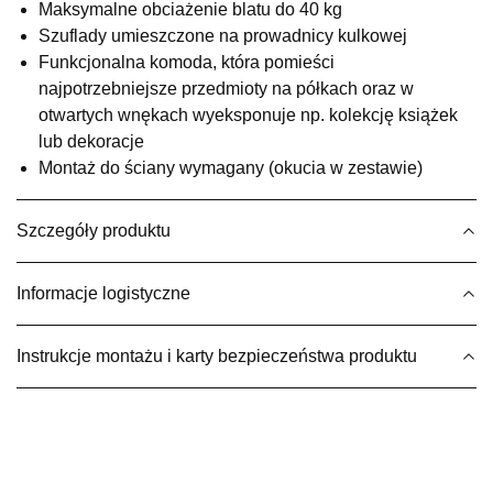
SALON MEBLOWY M JAK MEBLE
Maksymalne obciażenie blatu do 40 kg
Salon meblowy
Szuflady umieszczone na prowadnicy kulkowej
Funkcjonalna komoda, która pomieści
UL.BASZTOWA 3
najpotrzebniejsze przedmioty na półkach oraz w
76-100 SŁAWNO
Nr tel.
502668736
otwartych wnękach wyeksponuje np. kolekcję książek
Adres e-mail:
pph.catrin@wp.pl
lub dekoracje
Godziny otwarcia
Montaż do ściany wymagany (okucia w zestawie)
Pn-Pt: 09:00-17:00, Sb: 09:00-13:00
1 079,20 zł
1 349,00 zł
Szczegóły produktu
Najniższa cena sprzedawcy z ostatnich 30 dni
1 349,00 zł
Informacje logistyczne
Wybierz
Instrukcje montażu i karty bezpieczeństwa produktu
SALON MEBLOWY MEBLE EXPO
Salon meblowy
UL.PLAC DĄBROWSKIEGO 3
76-200 SŁUPSK
Nr tel.
606350240