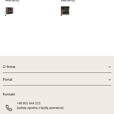
Warianty:
Warianty:
Wybierz
SALON MEBLOWY ORION
Salon meblowy
UL.KILIŃSZCZAKÓW 43
78-600 WAŁCZ
Nr tel.
67-3873822
Adres e-mail:
orion@wphw.pl
Godziny otwarcia
Pn-Pt: 10:00-18:00, Sb: 10:00-14:00
O firmie
1 079,20 zł
1 349,00 zł
Portal
Najniższa cena sprzedawcy z ostatnich 30 dni
1 079,20 zł
Wybierz
Kontakt
+48
801 644 222
SALON MEBLOWY TED
(opłata zgodna z taryfą operatora)
Salon meblowy