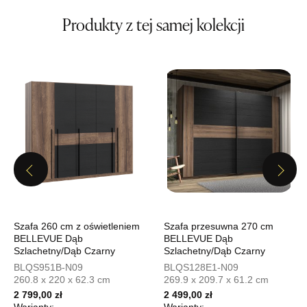
Adres e-mail:
salon@mebleexpo.com.pl
Godziny otwarcia
Produkty z tej samej kolekcji
Pn-Pt: 10:00-18:00, Sb: 10:00-15:00
1 079,20 zł
1 349,00 zł
Najniższa cena sprzedawcy z ostatnich 30 dni
1 349,00 zł
Wybierz
SALON MEBLOWY MEBLOSTYL
Salon meblowy
Previous
Next
UL.PIONIERÓW 44
66-600 KROSNO ODRZAŃSKIE
Nr tel.
508100164
Szafa 260 cm z oświetleniem
Szafa przesuwna 270 cm
Adres e-mail:
meblostyl01@op.pl
BELLEVUE Dąb
BELLEVUE Dąb
Godziny otwarcia
Szlachetny/Dąb Czarny
Szlachetny/Dąb Czarny
Pn-Pt: 09:00-17:00, Sb: 09:00-14:00
BLQS951B-N09
BLQS128E1-N09
1 079,20 zł
260.8 x 220 x 62.3 cm
1 349,00 zł
269.9 x 209.7 x 61.2 cm
2 799,00 zł
2 499,00 zł
Najniższa cena sprzedawcy z ostatnich 30 dni
1 349,00 zł