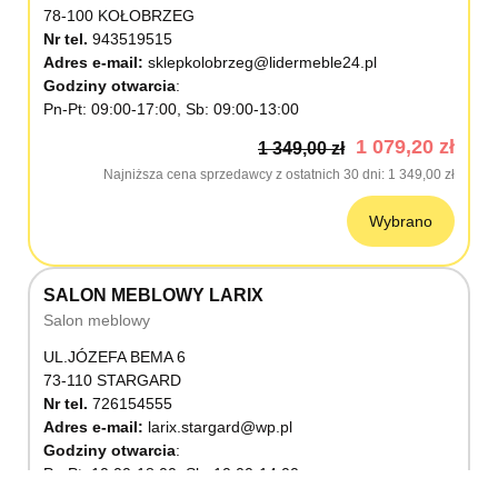
78-100 KOŁOBRZEG
Nr tel.
943519515
Adres e-mail:
sklepkolobrzeg@lidermeble24.pl
Godziny otwarcia
Pn-Pt: 09:00-17:00, Sb: 09:00-13:00
1 079,20 zł
1 349,00 zł
Najniższa cena sprzedawcy z ostatnich 30 dni
1 349,00 zł
Wybrano
SALON MEBLOWY LARIX
Salon meblowy
UL.JÓZEFA BEMA 6
73-110 STARGARD
Nr tel.
726154555
Adres e-mail:
larix.stargard@wp.pl
Godziny otwarcia
Pn-Pt: 10:00-18:00, Sb: 10:00-14:00