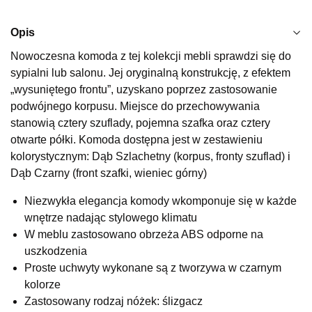
1 079,20 zł
1 349,00 zł
Najniższa cena sprzedawcy z ostatnich 30 dni
1 349,00 zł
Opis
Wybierz
Nowoczesna komoda z tej kolekcji mebli sprawdzi się do
sypialni lub salonu. Jej oryginalną konstrukcję, z efektem
„wysuniętego frontu”, uzyskano poprzez zastosowanie
SALON MEBLOWY KUBUŚ
podwójnego korpusu. Miejsce do przechowywania
Salon meblowy
stanowią cztery szuflady, pojemna szafka oraz cztery
otwarte półki. Komoda dostępna jest w zestawieniu
UL.RZEMIEŚLNICZA 6
66-470 KOSTRZYN NAD ODRĄ
kolorystycznym: Dąb Szlachetny (korpus, fronty szuflad) i
Nr tel.
507103199
Dąb Czarny (front szafki, wieniec górny)
Godziny otwarcia
Pn-Pt: 10:00-18:00, Sb: 10:00-14:00
Niezwykła elegancja komody wkomponuje się w każde
wnętrze nadając stylowego klimatu
1 079,20 zł
1 349,00 zł
W meblu zastosowano obrzeża ABS odporne na
Najniższa cena sprzedawcy z ostatnich 30 dni
1 349,00 zł
uszkodzenia
Proste uchwyty wykonane są z tworzywa w czarnym
Wybierz
kolorze
Zastosowany rodzaj nóżek: ślizgacz