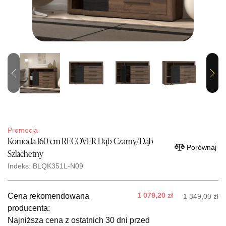
Previous
Next
Promocja
Komoda 160 cm RECOVER Dąb Czarny/Dąb
Porównaj
Szlachetny
Indeks: BLQK351L-N09
1 079,20 zł
Cena rekomendowana
1 349,00 zł
producenta:
Najniższa cena z ostatnich 30 dni przed