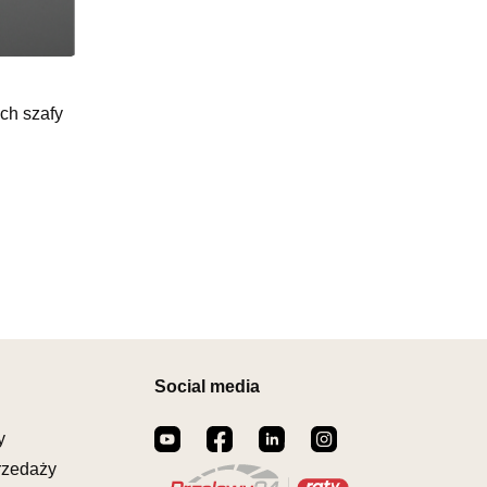
0-18:00, Sb: 08:00-14:00
MEBLOWY PRYM
1 569,00 zł
owy
ch szafy
KIEGO 59
ZCIANKA
162430
il:
prym@wphw.pl
warcia
Wybierz
0-18:00, Sb: 10:00-14:00
MEBLOWY HERMES
1 569,00 zł
owy
A 4-6
A
Social media
517335
il:
hermes@wphw.pl
y
warcia
Wybierz
rzedaży
0-18:00, Sb: 10:00-14:00