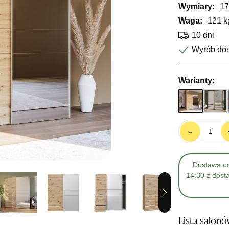
Wymiary:
17
Waga:
121 k
10 dni
Wyrób do
Warianty:
-
Dostawa od
14:30 z dost
Next
Lista salon