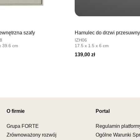
Pn-Pt: 08:0
SALON 
Salon mebl
wnętrzna szafy
Hamulec do drzwi przesuwny
UL.SIKORS
8
IZH06
64-980 TR
x 39.6 cm
17.5 x 1.5 x 6 cm
Nr tel.
67-2
139,00 zł
Adres e-ma
Godziny ot
Pn-Pt: 10:0
SALON 
Salon mebl
UL.DRYGAS
64-920 PIŁ
O firmie
Portal
Nr tel.
67-3
Adres e-ma
Grupa FORTE
Regulamin platform
Godziny ot
Zrównoważony rozwój
Ogólne Warunki Sp
Pn-Pt: 10:0