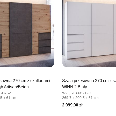
Adres e-ma
Godziny ot
Pn-Pt: 09:0
SALON M
Salon mebl
UL.PLAC 
76-200 SŁ
Nr tel.
6063
Adres e-ma
Godziny ot
Pn-Pt: 10:0
suwna 270 cm z szufladami
Szafa przesuwna 270 cm z s
SALON 
b Artisan/Beton
WINN 2 Biały
Salon mebl
-C752
W2QS13331-120
.5 x 61 cm
269.7 x 200.5 x 61 cm
UL.PIONIE
66-600 K
2 099,00 zł
Nr tel.
5081
Adres e-ma