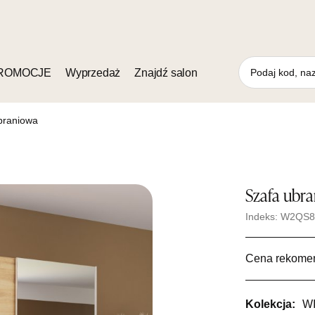
ROMOCJE
Wyprzedaż
Znajdź salon
braniowa
Szafa ubr
Indeks: W2QS
Cena rekome
Kolekcja:
W