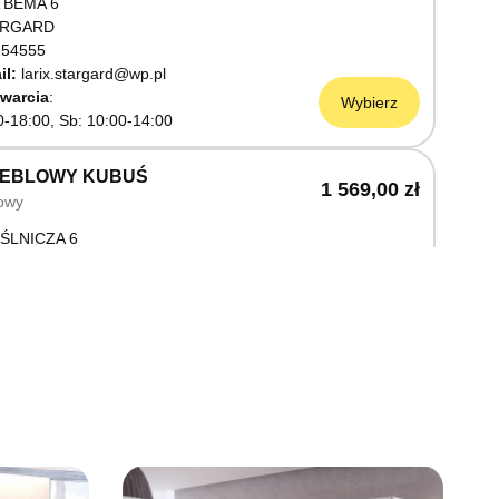
 BEMA 6
ARGARD
54555
il:
larix.stargard@wp.pl
warcia
Wybierz
0-18:00, Sb: 10:00-14:00
MEBLOWY KUBUŚ
1 569,00 zł
owy
ŚLNICZA 6
OSTRZYN NAD ODRĄ
03199
warcia
Wybierz
0-18:00, Sb: 10:00-14:00
EBLOWY M JAK MEBLE
1 569,00 zł
owy
OWA 3
AWNO
68736