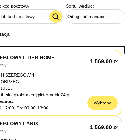
b kod pocztowy
Sortuj według:
Odległość rosnąco
zacja
EBLOWY LIDER HOME
1 569,00 zł
owy
CH SZEREGÓW 4
OŁOBRZEG
19515
il:
sklepkolobrzeg@lidermeble24.pl
warcia
Wybrano
0-17:00, Sb: 09:00-13:00
EBLOWY LARIX
1 569,00 zł
owy