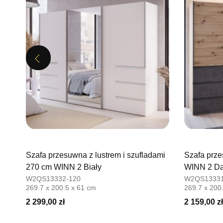
Previous
y
Szafa przesuwna z lustrem i szufladami
Szafa prze
270 cm WINN 2 Biały
WINN 2 Dą
W2QS13332-120
W2QS13331
269.7 x 200.5 x 61 cm
269.7 x 200
2 299,00 zł
2 159,00 zł