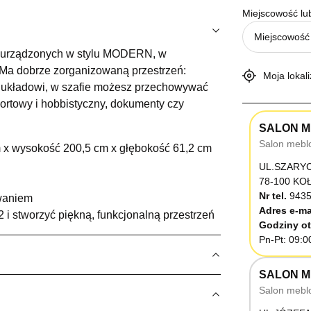
Miejscowość lu
h urządzonych w stylu MODERN, w
. Ma dobrze zorganizowaną przestrzeń:
Moja lokali
emu układowi, w szafie możesz przechowywać
sportowy i hobbistyczny, dokumenty czy
SALON M
Salon mebl
m x wysokość 200,5 cm x głębokość 61,2 cm
UL.SZARY
78-100 K
Nr tel.
9435
owaniem
Adres e-ma
 i stworzyć piękną, funkcjonalną przestrzeń
Godziny ot
Pn-Pt: 09:0
SALON M
Salon mebl