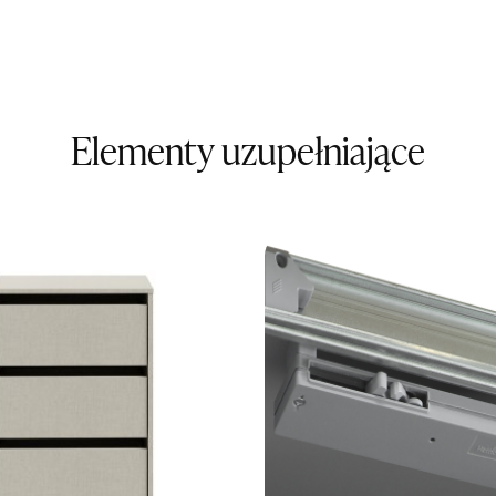
Godziny ot
Pn-Pt: 09:0
SALON M
Salon mebl
Elementy uzupełniające
UL.KILIŃS
78-600 WA
Nr tel.
67-3
Adres e-ma
Godziny ot
Pn-Pt: 10:0
SALON M
Salon mebl
UL.DWORC
83-340 SI
Nr tel.
6035
Adres e-ma
Godziny ot