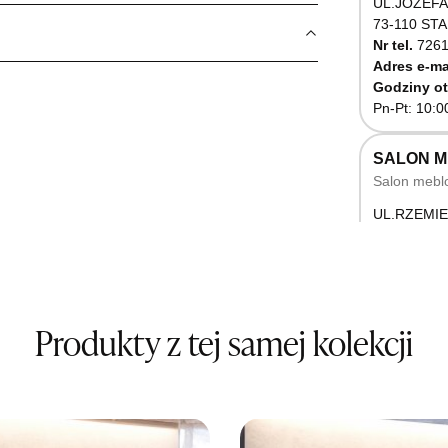
UL.JÓZEFA
73-110 ST
Nr tel.
7261
Adres e-ma
Godziny ot
Pn-Pt: 10:0
SALON 
Salon mebl
UL.RZEMIE
66-470 K
Nr tel.
5071
Godziny ot
Pn-Pt: 10:0
Produkty z tej samej kolekcji
SALON M
Salon mebl
UL.BASZT
76-100 SŁ
Nr tel.
5026