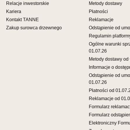
Relacje inwestorskie
Metody dostawy
SALON M
Kariera
Płatności
Salon mebl
Kontakt TANNE
Reklamacje
UL.FRANC
Zakup surowca drzewnego
Odstąpienie od um
65-943 ZI
Regulamin platform
Nr tel.
6933
Ogólne warunki spr
Adres e-ma
Godziny ot
01.07.26
Pn-Pt: 10:0
Metody dostawy od 
Informacje o dostęp
SALON 
Odstąpienie od um
Salon mebl
01.07.26
UL.KRÓLE
Płatności od 01.07.
77-300 C
Reklamacje od 01.0
Nr tel.
59-8
Adres e-ma
Formularz reklamac
Godziny ot
Formularz odstąpie
Pn-Pt: 09:0
Elektroniczny Formu