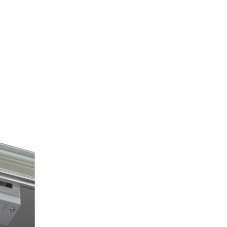
warcia
Wybierz
0-17:00, Sb: 09:00-14:00
EBLOWY ORION
1 569,00 zł
owy
ZCZAKÓW 43
ŁCZ
873822
il:
orion@wphw.pl
warcia
Wybierz
0-18:00, Sb: 10:00-14:00
EBLOWY TED
1 569,00 zł
owy
OWA 4
ERAKOWICE
80345
il:
meb_ted@o2.pl
warcia
Wybierz