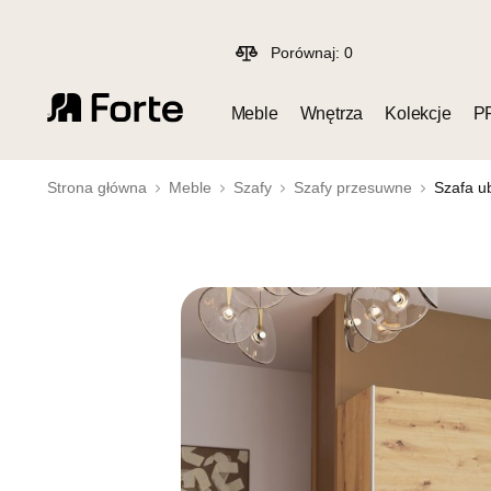
Porównaj:
0
Meble
Wnętrza
Kolekcje
P
Strona główna
Meble
Szafy
Szafy przesuwne
Szafa u