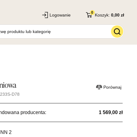
0
Logowanie
Koszyk:
0,00 zł
aniowa
Porównaj
8233S-D78
ndowana producenta:
1 569,00 zł
INN 2