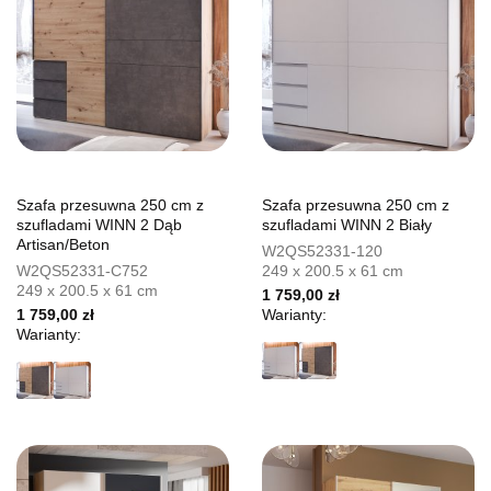
Szafa przesuwna 250 cm z
Szafa przesuwna 250 cm z
szufladami WINN 2 Dąb
szufladami WINN 2 Biały
Artisan/Beton
W2QS52331-120
W2QS52331-C752
249 x 200.5 x 61 cm
249 x 200.5 x 61 cm
1 759,00 zł
1 759,00 zł
Warianty:
Warianty: