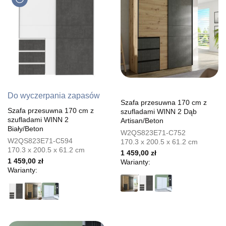
Do wyczerpania zapasów
Szafa przesuwna 170 cm z
Szafa przesuwna 170 cm z
szufladami WINN 2 Dąb
szufladami WINN 2
Artisan/Beton
Biały/Beton
W2QS823E71-C752
W2QS823E71-C594
170.3 x 200.5 x 61.2 cm
170.3 x 200.5 x 61.2 cm
1 459,00 zł
1 459,00 zł
Warianty:
Warianty: