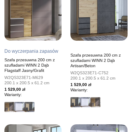
Do wyczerpania zapasów
Szafa przesuwna 200 cm z
Szafa przesuwna 200 cm z
szufladami WINN 2 Dąb
szufladami WINN 2 Dąb
Artisan/Beton
Flagstaff Jasny/Grafit
W2QS323E71-C752
W2QS323E71-M629
200.1 x 200.5 x 61.2 cm
200.1 x 200.5 x 61.2 cm
1 529,00 zł
1 529,00 zł
Warianty:
Warianty: