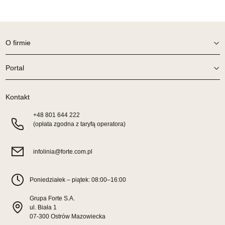
O firmie
Portal
Kontakt
+48
801 644 222
(opłata zgodna z taryfą operatora)
infolinia@forte.com.pl
Poniedziałek – piątek: 08:00–16:00
Grupa Forte S.A.
ul. Biała 1
07-300 Ostrów Mazowiecka