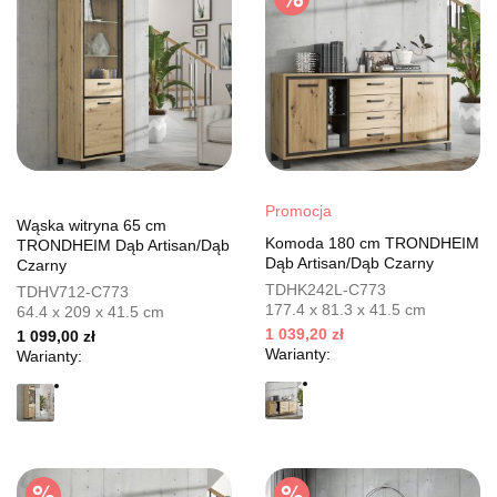
Promocja
Wąska witryna 65 cm
Komoda 180 cm TRONDHEIM
TRONDHEIM Dąb Artisan/Dąb
Dąb Artisan/Dąb Czarny
Czarny
TDHK242L-C773
TDHV712-C773
177.4 x 81.3 x 41.5 cm
64.4 x 209 x 41.5 cm
1 039,20 zł
1 099,00 zł
Warianty:
Warianty: