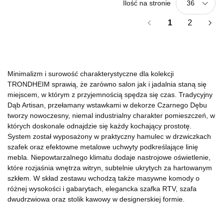
Ilość na stronie
36
1
2
Minimalizm i surowość charakterystyczne dla kolekcji
TRONDHEIM sprawią, że zarówno salon jak i jadalnia staną się
miejscem, w którym z przyjemnością spędza się czas. Tradycyjny
Dąb Artisan, przełamany wstawkami w dekorze Czarnego Dębu
tworzy nowoczesny, niemal industrialny charakter pomieszczeń, w
których doskonale odnajdzie się każdy kochający prostotę.
System został wyposażony w praktyczny hamulec w drzwiczkach
szafek oraz efektowne metalowe uchwyty podkreślające linię
mebla. Niepowtarzalnego klimatu dodaje nastrojowe oświetlenie,
które rozjaśnia wnętrza witryn, subtelnie ukrytych za hartowanym
szkłem. W skład zestawu wchodzą także masywne komody o
różnej wysokości i gabarytach, elegancka szafka RTV, szafa
dwudrzwiowa oraz stolik kawowy w designerskiej formie.