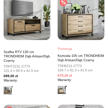
Promocja
Szafka RTV 130 cm
Komoda 105 cm TRONDHEIM
TRONDHEIM Dąb Artisan/Dąb
Dąb Artisan/Dąb Czarny
Czarny
TDHK211-C773
TDHT221L-C773
104.7 x 81.3 x 41.5 cm
131.4 x 58.9 x 41.5 cm
679,20 zł
699,00 zł
Warianty:
Warianty: