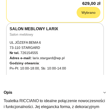
629,00 zł
Wybrano
SALON MEBLOWY LARIX
Salon meblowy
UL.JÓZEFA BEMA 6
73-110 STARGARD
Nr tel.
726154555
Adres e-mail:
larix.stargard@wp.pl
Godziny otwarcia
Pn-Pt: 10:00-18:00, Sb: 10:00-14:00
629,00 zł
Wybierz
Opis
Toaletka RICCIANO to idealne połączenie nowoczesności
SALON MEBLOWY KUBUŚ
i funkcjonalności. Jej elegancka forma, z dekoracyjnym
Salon meblowy