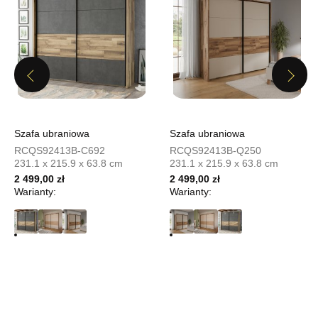
UL.PIONIERÓW 44
66-600 KROSNO ODRZAŃSKIE
Nr tel.
508100164
Adres e-mail:
meblostyl01@op.pl
Godziny otwarcia
Previous
Pn-Pt: 09:00-17:00, Sb: 09:00-14:00
Next
629,00 zł
Wybierz
Szafa ubraniowa
Szafa ubraniowa
RCQS92413B-C692
RCQS92413B-Q250
231.1 x 215.9 x 63.8 cm
231.1 x 215.9 x 63.8 cm
SALON MEBLOWY ORION
2 499,00 zł
2 499,00 zł
Salon meblowy
Warianty:
Warianty:
UL.KILIŃSZCZAKÓW 43
78-600 WAŁCZ
Nr tel.
67-3873822
Adres e-mail:
orion@wphw.pl
Godziny otwarcia
Pn-Pt: 10:00-18:00, Sb: 10:00-14:00
629,00 zł