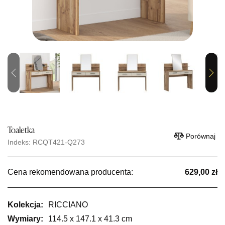
Previous
Next
Toaletka
Porównaj
Indeks: RCQT421-Q273
Cena rekomendowana producenta:
629,00 zł
Kolekcja:
RICCIANO
Wymiary:
114.5 x 147.1 x 41.3 cm