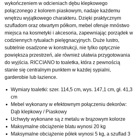
wykończeniem w odcieniach dębu klepkowego
UL.RZEMIEŚLNICZA 6
połączonego z kolorem piaskowym, nadaje każdemu
66-470 KOSTRZYN NAD ODRĄ
wnętrzu wyjątkowego charakteru. Dzięki praktycznym
Nr tel.
507103199
szufladom oraz otwartym półkom, mebel oferuje mnóstwo
Godziny otwarcia
miejsca na kosmetyki i akcesoria, zapewniając porządek w
Pn-Pt: 10:00-18:00, Sb: 10:00-14:00
codziennych rytuałach pielęgnacyjnych. Duże lustro,
629,00 zł
subtelnie osadzone w konstrukcji, nie tylko optycznie
powiększa przestrzeń, ale również ułatwia przygotowania
Wybierz
do wyjścia. RICCIANO to toaletka, która z pewnością
stanie się centralnym punktem w każdej sypialni,
SALON MEBLOWY M JAK MEBLE
garderobie lub łazience.
Salon meblowy
Wymiary toaletki: szer. 114,5 cm, wys. 147,1 cm, gł. 41,3
UL.BASZTOWA 3
cm
76-100 SŁAWNO
Mebel wykonany w efektownym połączeniu dekorów:
Nr tel.
502668736
Dąb klepkowy / Piaskowy
Adres e-mail:
pph.catrin@wp.pl
Godziny otwarcia
Uchwyty wykonane są z metalu w brązowym kolorze
Pn-Pt: 09:00-17:00, Sb: 09:00-13:00
Maksymalne obciążenie blatu wynosi 20 kg
Maksymalne obciążenie półek wynosi 5 kg, a szuflad 3
629,00 zł