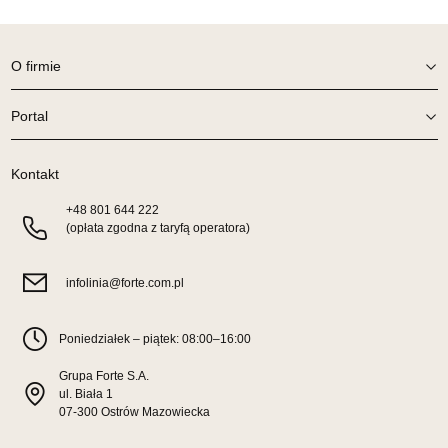
Wybierz
O firmie
SALON MEBLOWY TED
Salon meblowy
Portal
UL.DWORCOWA 4
83-340 SIERAKOWICE
Kontakt
Nr tel.
603580345
Adres e-mail:
+48
801 644 222
meb_ted@o2.pl
(opłata zgodna z taryfą operatora)
Godziny otwarcia
Pn-Pt: 08:00-18:00, Sb: 08:00-14:00
infolinia@forte.com.pl
629,00 zł
Wybierz
Poniedziałek – piątek: 08:00–16:00
Grupa Forte S.A.
SALON MEBLOWY PRYM
ul. Biała 1
Salon meblowy
07-300 Ostrów Mazowiecka
UL.SIKORSKIEGO 59