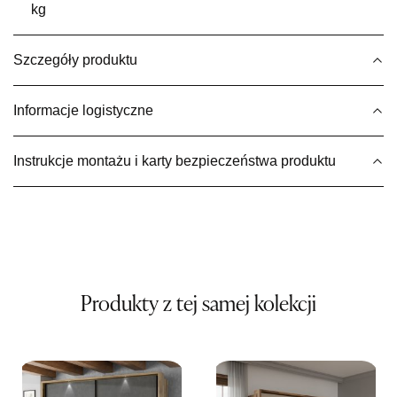
kg
Wybierz
Szczegóły produktu
SALON MEBLOWY MEBLE EXPO
Salon meblowy
Informacje logistyczne
UL.PLAC DĄBROWSKIEGO 3
76-200 SŁUPSK
Instrukcje montażu i karty bezpieczeństwa produktu
Nr tel.
606350240
Adres e-mail:
salon@mebleexpo.com.pl
Godziny otwarcia
Pn-Pt: 10:00-18:00, Sb: 10:00-15:00
629,00 zł
Wybierz
Produkty z tej samej kolekcji
SALON MEBLOWY MEBLOSTYL
Salon meblowy