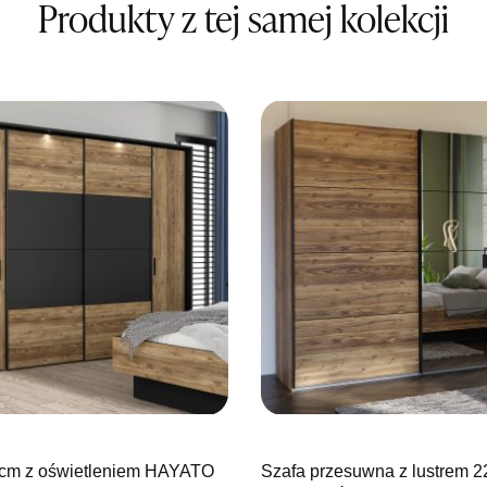
Produkty z tej samej kolekcji
SALON M
Salon mebl
UL.BASZT
76-100 SŁ
Nr tel.
5026
Adres e-ma
Godziny ot
Pn-Pt: 09:0
SALON M
Salon mebl
UL.PLAC 
76-200 SŁ
Nr tel.
6063
Adres e-ma
Godziny ot
Pn-Pt: 10:0
 cm z oświetleniem HAYATO
Szafa przesuwna z lustrem 