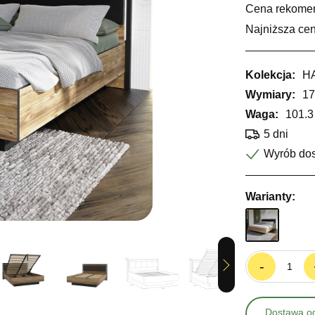
Cena rekome
Najniższa cen
Kolekcja:
H
Wymiary:
17
Waga:
101.3
5 dni
Wyrób do
Warianty:
-
Next
Dostawa od