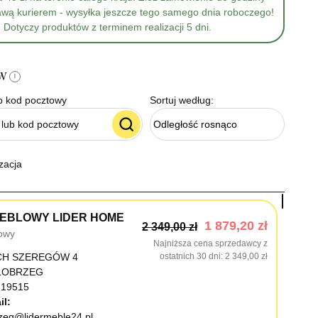
awą kurierem - wysyłka jeszcze tego samego dnia roboczego!
Dotyczy produktów z terminem realizacji 5 dni.
ów
i
b kod pocztowy
Sortuj według:
Odległość rosnąco
zacja
EBLOWY LIDER HOME
1 879,20 zł
2 349,00 zł
owy
Najniższa cena sprzedawcy z
CH SZEREGÓW 4
ostatnich 30 dni
2 349,00 zł
OŁOBRZEG
19515
il:
rzeg@lidermeble24.pl