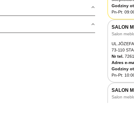
Godziny ot
Pn-Pt: 09:0
SALON M
Salon mebl
UL.JÓZEFA
73-110 ST
Nr tel.
7261
Adres e-ma
Godziny ot
Pn-Pt: 10:0
SALON 
Salon mebl
UL.RZEMIE
66-470 K
Nr tel.
5071
Godziny ot
Pn-Pt: 10:0