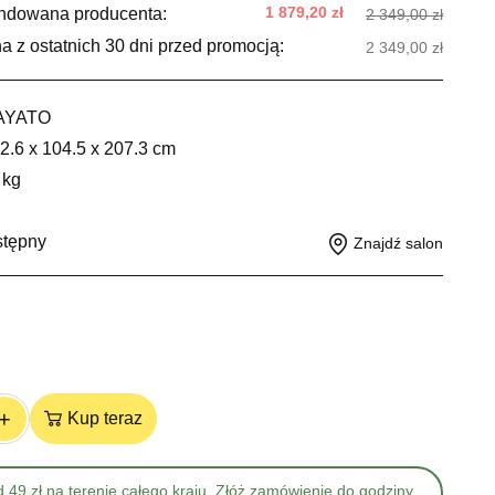
1 879,20 zł
ndowana producenta:
2 349,00 zł
a z ostatnich 30 dni przed promocją:
2 349,00 zł
AYATO
2.6 x 104.5 x 207.3 cm
 kg
stępny
Znajdź salon
+
Kup teraz
 49 zł na terenie całego kraju. Złóż zamówienie do godziny