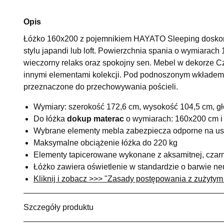
Opis
Łóżko 160x200 z pojemnikiem HAYATO Sleeping doskona
stylu japandi lub loft. Powierzchnia spania o wymiarac
wieczorny relaks oraz spokojny sen. Mebel w dekorze Cz
innymi elementami kolekcji. Pod podnoszonym wkładem
przeznaczone do przechowywania pościeli.
Wymiary: szerokość 172,6 cm, wysokość 104,5 cm, g
Do łóżka
dokup materac
o wymiarach: 160x200 cm i 
Wybrane elementy mebla zabezpiecza odporne na u
Maksymalne obciążenie łóżka do 220 kg
Elementy tapicerowane wykonane z aksamitnej, czarn
Łóżko zawiera oświetlenie w standardzie o barwie neu
Kliknij i zobacz >>> "Zasady postępowania z zużytym
Szczegóły produktu