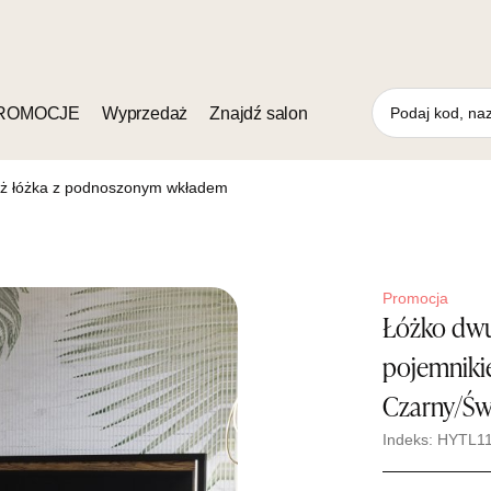
ROMOCJE
Wyprzedaż
Znajdź salon
aż łóżka z podnoszonym wkładem
Promocja
Łóżko dw
pojemniki
Czarny/Świ
Indeks: HYTL1