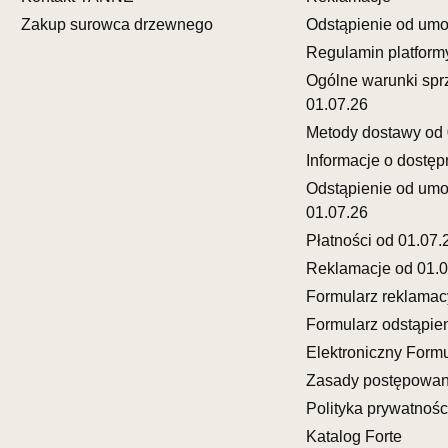
Salon mebl
Zakup surowca drzewnego
Odstąpienie od um
UL.DWORC
Regulamin platform
83-340 SI
Ogólne warunki spr
Nr tel.
6035
01.07.26
Adres e-ma
Godziny ot
Metody dostawy od 
Pn-Pt: 08:0
Informacje o dostęp
Odstąpienie od um
SALON 
01.07.26
Salon mebl
Płatności od 01.07.
UL.SIKORS
Reklamacje od 01.0
64-980 TR
Formularz reklamac
Nr tel.
67-2
Adres e-ma
Formularz odstąpie
Godziny ot
Elektroniczny Formu
Pn-Pt: 10:0
Zasady postępowan
Polityka prywatnośc
SALON 
Katalog Forte
Salon mebl