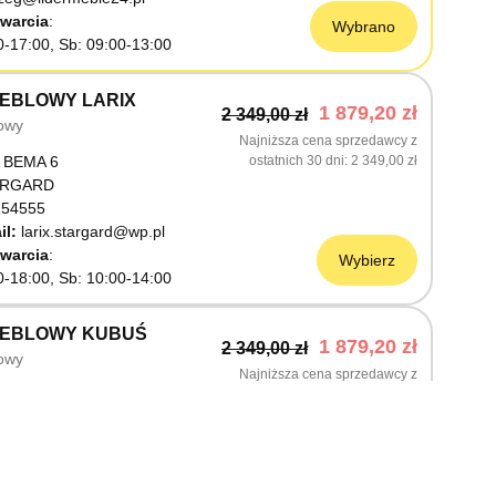
warcia
Wybrano
0-17:00, Sb: 09:00-13:00
EBLOWY LARIX
1 879,20 zł
2 349,00 zł
owy
Najniższa cena sprzedawcy z
 BEMA 6
ostatnich 30 dni
2 349,00 zł
ARGARD
54555
il:
larix.stargard@wp.pl
warcia
Wybierz
0-18:00, Sb: 10:00-14:00
MEBLOWY KUBUŚ
1 879,20 zł
2 349,00 zł
owy
Najniższa cena sprzedawcy z
ŚLNICZA 6
ostatnich 30 dni
2 349,00 zł
OSTRZYN NAD ODRĄ
03199
warcia
Wybierz
0-18:00, Sb: 10:00-14:00