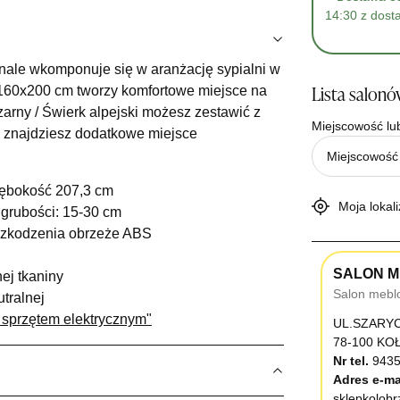
14:30 z dost
le wkomponuje się w aranżację sypialni w
h 160x200 cm tworzy komfortowe miejsce na
Lista salon
arny / Świerk alpejski możesz zestawić z
Miejscowość lu
 znajdziesz dodatkowe miejsce
łębokość 207,3 cm
Moja lokali
grubości: 15-30 cm
szkodzenia obrzeże ABS
SALON M
ej tkaniny
Salon mebl
tralnej
 sprzętem elektrycznym"
UL.SZARY
78-100 K
Nr tel.
9435
Adres e-ma
sklepkolob