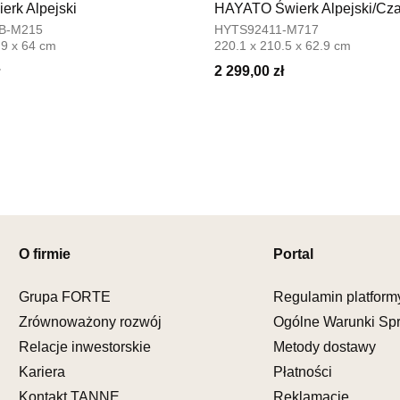
erk Alpejski
HAYATO Świerk Alpejski/Cza
SALON 
B-M215
HYTS92411-M717
Salon mebl
.9 x 64 cm
220.1 x 210.5 x 62.9 cm
UL.PIONIE
2 299,00 zł
66-600 K
Nr tel.
5081
Adres e-ma
Godziny ot
Pn-Pt: 09:0
SALON M
Salon mebl
O firmie
Portal
UL.KILIŃS
78-600 WA
Nr tel.
67-3
Grupa FORTE
Regulamin platform
Adres e-ma
Zrównoważony rozwój
Ogólne Warunki Sp
Godziny ot
Relacje inwestorskie
Metody dostawy
Pn-Pt: 10:0
Kariera
Płatności
SALON M
Kontakt TANNE
Reklamacje