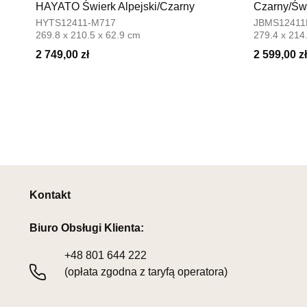
HAYATO Świerk Alpejski/Czarny
Czarny/Świ
HYTS12411-M717
JBMS12411
269.8 x 210.5 x 62.9 cm
279.4 x 214
2 749,00 zł
2 599,00 zł
Kontakt
Biuro Obsługi Klienta:
+48
801 644 222
(opłata zgodna z taryfą operatora)