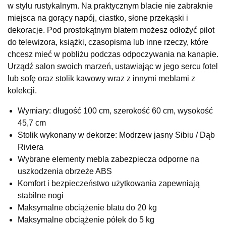
w stylu rustykalnym. Na praktycznym blacie nie zabraknie
Salon meblowy
miejsca na gorący napój, ciastko, słone przekąski i
UL.RZEMIEŚLNICZA 6
dekoracje. Pod prostokątnym blatem możesz odłożyć pilot
66-470 KOSTRZYN NAD ODRĄ
do telewizora, książki, czasopisma lub inne rzeczy, które
Nr tel.
507103199
chcesz mieć w pobliżu podczas odpoczywania na kanapie.
Godziny otwarcia
Urządź salon swoich marzeń, ustawiając w jego sercu fotel
Pn-Pt: 10:00-18:00, Sb: 10:00-14:00
lub sofę oraz stolik kawowy wraz z innymi meblami z
399,00 zł
kolekcji.
Wybierz
Wymiary: długość 100 cm, szerokość 60 cm, wysokość
45,7 cm
Stolik wykonany w dekorze: Modrzew jasny Sibiu / Dąb
SALON MEBLOWY M JAK MEBLE
Riviera
Salon meblowy
Wybrane elementy mebla zabezpiecza odporne na
UL.BASZTOWA 3
uszkodzenia obrzeże ABS
76-100 SŁAWNO
Komfort i bezpieczeństwo użytkowania zapewniają
Nr tel.
502668736
stabilne nogi
Adres e-mail:
pph.catrin@wp.pl
Godziny otwarcia
Maksymalne obciążenie blatu do 20 kg
Pn-Pt: 09:00-17:00, Sb: 09:00-13:00
Maksymalne obciążenie półek do 5 kg