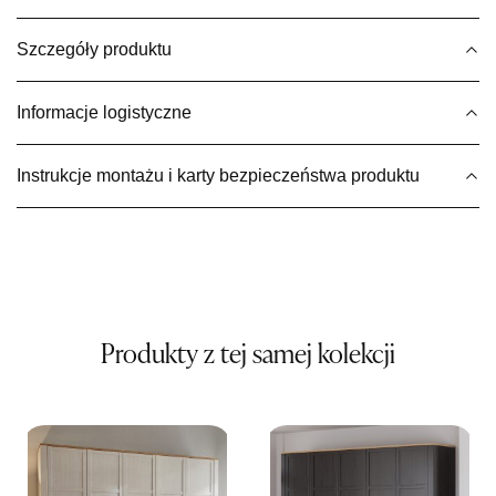
399,00 zł
Szczegóły produktu
Wybierz
Informacje logistyczne
SALON MEBLOWY MEBLE EXPO
Salon meblowy
Instrukcje montażu i karty bezpieczeństwa produktu
UL.PLAC DĄBROWSKIEGO 3
76-200 SŁUPSK
Nr tel.
606350240
Adres e-mail:
salon@mebleexpo.com.pl
Godziny otwarcia
Pn-Pt: 10:00-18:00, Sb: 10:00-15:00
399,00 zł
Produkty z tej samej kolekcji
Wybierz
SALON MEBLOWY MEBLOSTYL
Salon meblowy