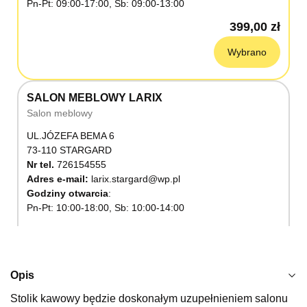
Pn-Pt: 09:00-17:00, Sb: 09:00-13:00
399,00 zł
Wybrano
SALON MEBLOWY LARIX
Salon meblowy
UL.JÓZEFA BEMA 6
73-110 STARGARD
Nr tel.
726154555
Adres e-mail:
larix.stargard@wp.pl
Godziny otwarcia
Pn-Pt: 10:00-18:00, Sb: 10:00-14:00
399,00 zł
Wybierz
Opis
Stolik kawowy będzie doskonałym uzupełnieniem salonu
SALON MEBLOWY KUBUŚ