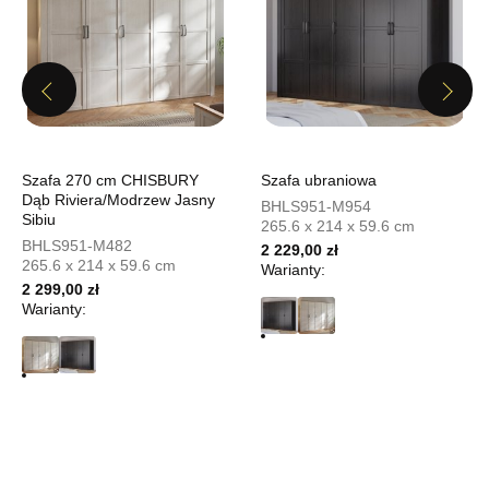
UL.PIONIERÓW 44
66-600 KROSNO ODRZAŃSKIE
Nr tel.
508100164
Previous
Next
Adres e-mail:
meblostyl01@op.pl
Godziny otwarcia
Pn-Pt: 09:00-17:00, Sb: 09:00-14:00
399,00 zł
Szafa 270 cm CHISBURY
Szafa ubraniowa
Dąb Riviera/Modrzew Jasny
BHLS951-M954
Sibiu
Wybierz
265.6 x 214 x 59.6 cm
BHLS951-M482
2 229,00 zł
265.6 x 214 x 59.6 cm
Warianty:
2 299,00 zł
SALON MEBLOWY ORION
Warianty:
Salon meblowy
UL.KILIŃSZCZAKÓW 43
78-600 WAŁCZ
Nr tel.
67-3873822
Adres e-mail:
orion@wphw.pl
Godziny otwarcia
Pn-Pt: 10:00-18:00, Sb: 10:00-14:00