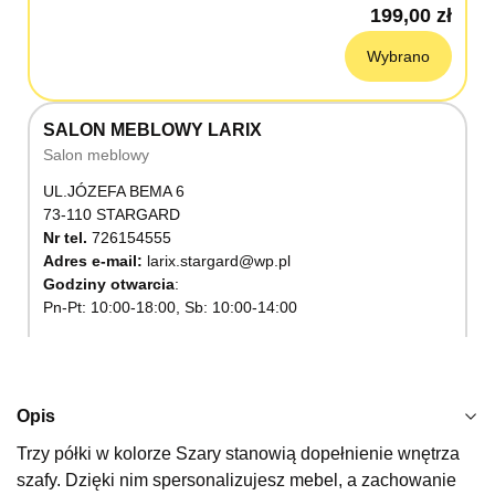
199,00 zł
Wybrano
SALON MEBLOWY LARIX
Salon meblowy
UL.JÓZEFA BEMA 6
73-110 STARGARD
Nr tel.
726154555
Adres e-mail:
larix.stargard@wp.pl
Godziny otwarcia
Pn-Pt: 10:00-18:00, Sb: 10:00-14:00
199,00 zł
Wybierz
Opis
Trzy półki w kolorze Szary stanowią dopełnienie wnętrza
SALON MEBLOWY KUBUŚ
szafy. Dzięki nim spersonalizujesz mebel, a zachowanie
Salon meblowy