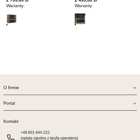
2 799,00 zł
UL.PIONIERÓW 44
2 499,00 zł
Warianty:
Warianty:
66-600 KROSNO ODRZAŃSKIE
Nr tel.
508100164
Adres e-mail:
meblostyl01@op.pl
Godziny otwarcia
Pn-Pt: 09:00-17:00, Sb: 09:00-14:00
199,00 zł
Wybierz
SALON MEBLOWY ORION
Salon meblowy
O firmie
UL.KILIŃSZCZAKÓW 43
78-600 WAŁCZ
Portal
Nr tel.
67-3873822
Adres e-mail:
orion@wphw.pl
Godziny otwarcia
Kontakt
Pn-Pt: 10:00-18:00, Sb: 10:00-14:00
+48
801 644 222
199,00 zł
(opłata zgodna z taryfą operatora)