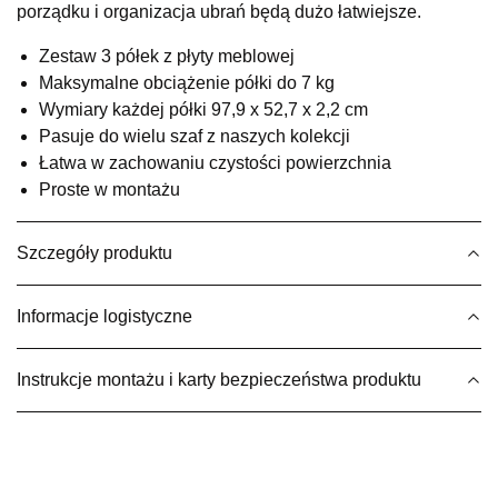
porządku i organizacja ubrań będą dużo łatwiejsze.
UL.RZEMIEŚLNICZA 6
66-470 KOSTRZYN NAD ODRĄ
Zestaw 3 półek z płyty meblowej
Nr tel.
507103199
Maksymalne obciążenie półki do 7 kg
Godziny otwarcia
Wymiary każdej półki 97,9 x 52,7 x 2,2 cm
Pn-Pt: 10:00-18:00, Sb: 10:00-14:00
Pasuje do wielu szaf z naszych kolekcji
199,00 zł
Łatwa w zachowaniu czystości powierzchnia
Proste w montażu
Wybierz
Szczegóły produktu
SALON MEBLOWY M JAK MEBLE
Salon meblowy
Informacje logistyczne
UL.BASZTOWA 3
76-100 SŁAWNO
Instrukcje montażu i karty bezpieczeństwa produktu
Nr tel.
502668736
Adres e-mail:
pph.catrin@wp.pl
Godziny otwarcia
Pn-Pt: 09:00-17:00, Sb: 09:00-13:00
199,00 zł