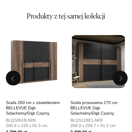
Wybierz
Produkty z tej samej kolekcji
SALON MEBLOWY MEBLE EXPO
Salon meblowy
UL.PLAC DĄBROWSKIEGO 3
76-200 SŁUPSK
Nr tel.
606350240
Adres e-mail:
salon@mebleexpo.com.pl
Godziny otwarcia
Pn-Pt: 10:00-18:00, Sb: 10:00-15:00
Previous
Next
199,00 zł
Wybierz
Szafa 260 cm z oświetleniem
Szafa przesuwna 270 cm
BELLEVUE Dąb
BELLEVUE Dąb
Szlachetny/Dąb Czarny
Szlachetny/Dąb Czarny
SALON MEBLOWY MEBLOSTYL
BLQS951B-N09
BLQS128E1-N09
Salon meblowy
260.8 x 220 x 62.3 cm
269.9 x 209.7 x 61.2 cm