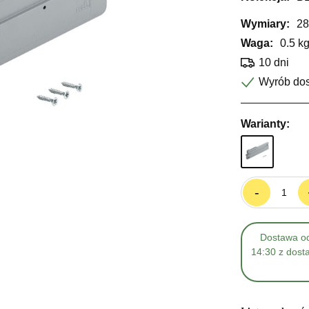
Wymiary:
28
Waga:
0.5 k
10 dni
Wyrób do
Warianty:
-
Dostawa od
14:30 z dost