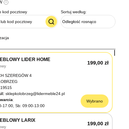
ów
i
b kod pocztowy
Sortuj według:
Odległość rosnąco
zacja
EBLOWY LIDER HOME
199,00 zł
owy
CH SZEREGÓW 4
OŁOBRZEG
19515
il:
sklepkolobrzeg@lidermeble24.pl
warcia
Wybrano
0-17:00, Sb: 09:00-13:00
EBLOWY LARIX
199,00 zł
owy