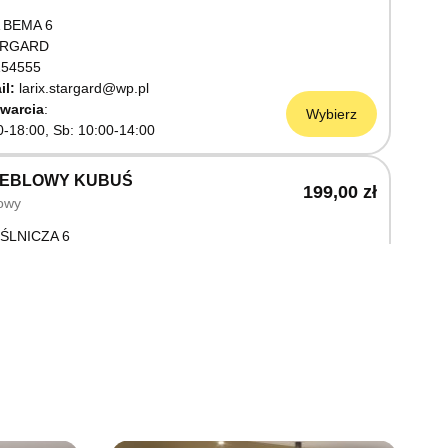
 BEMA 6
ARGARD
54555
il:
larix.stargard@wp.pl
warcia
Wybierz
0-18:00, Sb: 10:00-14:00
MEBLOWY KUBUŚ
199,00 zł
owy
ŚLNICZA 6
OSTRZYN NAD ODRĄ
03199
warcia
Wybierz
0-18:00, Sb: 10:00-14:00
EBLOWY M JAK MEBLE
199,00 zł
owy
OWA 3
AWNO