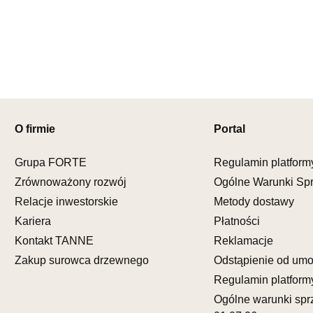
Adres e-ma
Godziny ot
Pn-Pt: 09:0
SALON M
Salon mebl
UL.KILIŃS
O firmie
Portal
78-600 WA
Nr tel.
67-3
Adres e-ma
Grupa FORTE
Regulamin platform
Godziny ot
Zrównoważony rozwój
Ogólne Warunki Sp
Pn-Pt: 10:0
Relacje inwestorskie
Metody dostawy
Kariera
Płatności
SALON M
Salon mebl
Kontakt TANNE
Reklamacje
Zakup surowca drzewnego
Odstąpienie od um
UL.DWORC
83-340 SI
Regulamin platform
Nr tel.
6035
Ogólne warunki spr
Adres e-ma