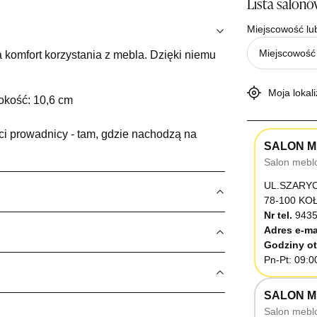
Lista salon
Miejscowość lu
 komfort korzystania z mebla. Dzięki niemu
Moja lokali
okość: 10,6 cm
i prowadnicy - tam, gdzie nachodzą na
SALON M
Salon mebl
UL.SZARY
78-100 K
Nr tel.
9435
Adres e-ma
Godziny ot
Pn-Pt: 09:0
SALON M
Salon mebl