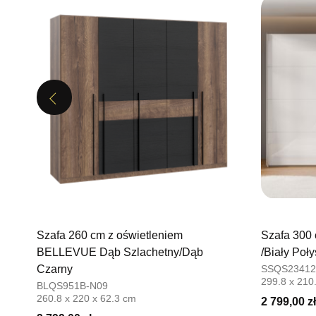
Previous
Szafa 260 cm z oświetleniem
Szafa 300
BELLEVUE Dąb Szlachetny/Dąb
/Biały Poły
Czarny
SSQS23412
299.8 x 210
BLQS951B-N09
260.8 x 220 x 62.3 cm
2 799,00 zł