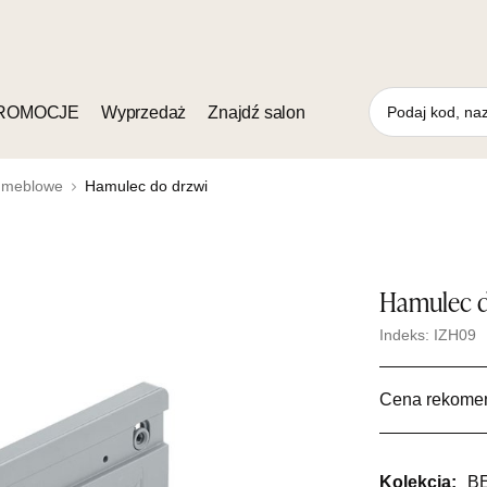
ROMOCJE
Wyprzedaż
Znajdź salon
 meblowe
Hamulec do drzwi
Hamulec d
Indeks: IZH09
Cena rekome
Kolekcja:
B