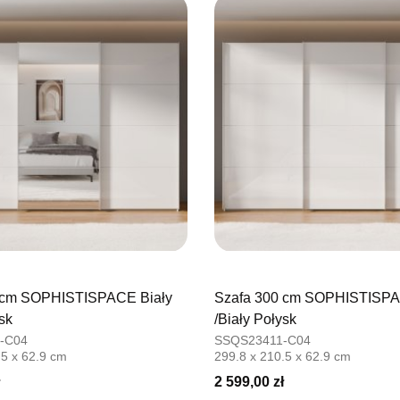
Nr tel.
5026
Adres e-ma
Godziny ot
Pn-Pt: 09:0
SALON M
Salon mebl
UL.PLAC 
76-200 SŁ
Nr tel.
6063
Adres e-ma
Godziny ot
Pn-Pt: 10:0
 cm SOPHISTISPACE Biały
Szafa 300 cm SOPHISTISPA
SALON 
sk
/Biały Połysk
Salon mebl
-C04
SSQS23411-C04
.5 x 62.9 cm
299.8 x 210.5 x 62.9 cm
UL.PIONIE
66-600 K
2 599,00 zł
Nr tel.
5081