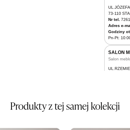
UL.JÓZEFA
73-110 ST
Nr tel.
7261
Adres e-ma
Godziny ot
Pn-Pt: 10:0
SALON 
Salon mebl
UL.RZEMIE
66-470 K
Nr tel.
5071
Godziny ot
Pn-Pt: 10:0
Produkty z tej samej kolekcji
SALON M
Salon mebl
UL.BASZT
76-100 SŁ