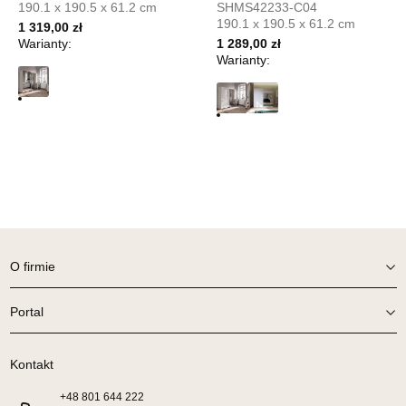
UL.PIONIERÓW 44
190.1 x 190.5 x 61.2 cm
SHMS42233-C04
66-600 KROSNO ODRZAŃSKIE
190.1 x 190.5 x 61.2 cm
1 319,00 zł
Nr tel.
508100164
Warianty:
1 289,00 zł
Adres e-mail:
meblostyl01@op.pl
Warianty:
Godziny otwarcia
Pn-Pt: 09:00-17:00, Sb: 09:00-14:00
159,00 zł
Wybierz
SALON MEBLOWY ORION
Salon meblowy
O firmie
UL.KILIŃSZCZAKÓW 43
78-600 WAŁCZ
Nr tel.
67-3873822
Portal
Adres e-mail:
orion@wphw.pl
Godziny otwarcia
Kontakt
Pn-Pt: 10:00-18:00, Sb: 10:00-14:00
159,00 zł
+48
801 644 222