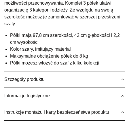
możliwości przechowywania. Komplet 3 półek ułatwi
UL.RZEMIEŚLNICZA 6
organizację 3 kategorii odzieży. Ze względu na swoją
66-470 KOSTRZYN NAD ODRĄ
szerokość możesz je zamontować w szerszej przestrzeni
Nr tel.
507103199
szafy.
Godziny otwarcia
Pn-Pt: 10:00-18:00, Sb: 10:00-14:00
Półki mają 97,8 cm szerokości, 42 cm głębokości i 2,2
159,00 zł
cm wysokości
Kolor szary, imitujący materiał
Wybierz
Maksymalne obciążenie półek do 8 kg
Półki możesz włożyć do szaf z kilku kolekcji
SALON MEBLOWY M JAK MEBLE
Salon meblowy
Szczegóły produktu
UL.BASZTOWA 3
76-100 SŁAWNO
Informacje logistyczne
Nr tel.
502668736
Adres e-mail:
pph.catrin@wp.pl
Godziny otwarcia
Instrukcje montażu i karty bezpieczeństwa produktu
Pn-Pt: 09:00-17:00, Sb: 09:00-13:00
159,00 zł