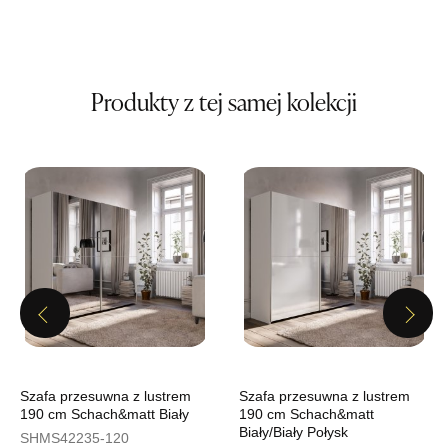
Wybierz
SALON MEBLOWY MEBLE EXPO
Produkty z tej samej kolekcji
Salon meblowy
UL.PLAC DĄBROWSKIEGO 3
76-200 SŁUPSK
Nr tel.
606350240
Adres e-mail:
salon@mebleexpo.com.pl
Godziny otwarcia
Pn-Pt: 10:00-18:00, Sb: 10:00-15:00
159,00 zł
Previous
Next
Wybierz
SALON MEBLOWY MEBLOSTYL
Szafa przesuwna z lustrem
Szafa przesuwna z lustrem
190 cm Schach&matt Biały
190 cm Schach&matt
Salon meblowy
Biały/Biały Połysk
SHMS42235-120