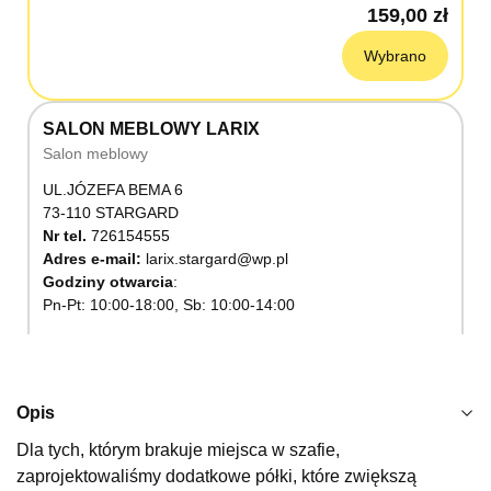
159,00 zł
Wybrano
SALON MEBLOWY LARIX
Salon meblowy
UL.JÓZEFA BEMA 6
73-110 STARGARD
Nr tel.
726154555
Adres e-mail:
larix.stargard@wp.pl
Godziny otwarcia
Pn-Pt: 10:00-18:00, Sb: 10:00-14:00
159,00 zł
Wybierz
Opis
Dla tych, którym brakuje miejsca w szafie,
SALON MEBLOWY KUBUŚ
zaprojektowaliśmy dodatkowe półki, które zwiększą
Salon meblowy