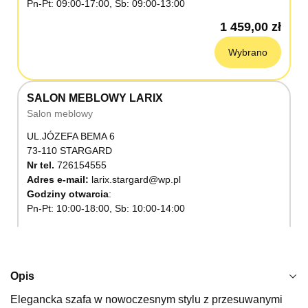
Pn-Pt: 09:00-17:00, Sb: 09:00-13:00
1 459,00 zł
Wybrano
SALON MEBLOWY LARIX
Salon meblowy
UL.JÓZEFA BEMA 6
73-110 STARGARD
Nr tel.
726154555
Adres e-mail:
larix.stargard@wp.pl
Godziny otwarcia
Pn-Pt: 10:00-18:00, Sb: 10:00-14:00
1 459,00 zł
Wybierz
Opis
Elegancka szafa w nowoczesnym stylu z przesuwanymi
SALON MEBLOWY KUBUŚ