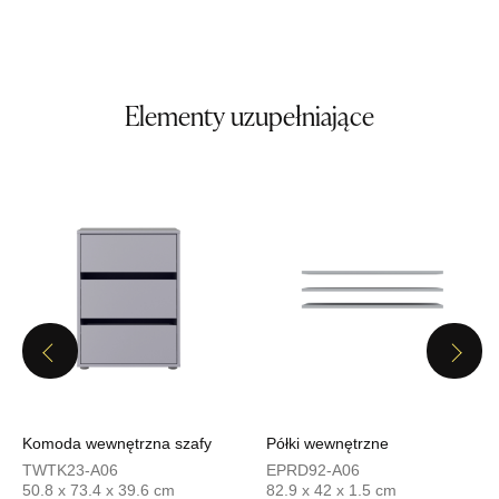
1 459,00 zł
Wybierz
Elementy uzupełniające
SALON MEBLOWY TED
Salon meblowy
UL.DWORCOWA 4
83-340 SIERAKOWICE
Nr tel.
603580345
Adres e-mail:
meb_ted@o2.pl
Godziny otwarcia
Pn-Pt: 08:00-18:00, Sb: 08:00-14:00
1 459,00 zł
Previous
Next
Wybierz
Komoda wewnętrzna szafy
Półki wewnętrzne
SALON MEBLOWY PRYM
TWTK23-A06
EPRD92-A06
Salon meblowy
50.8 x 73.4 x 39.6 cm
82.9 x 42 x 1.5 cm