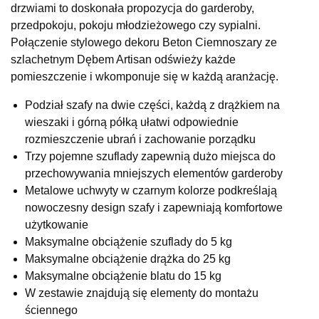
drzwiami to doskonała propozycja do garderoby,
Salon meblowy
przedpokoju, pokoju młodzieżowego czy sypialni.
UL.RZEMIEŚLNICZA 6
Połączenie stylowego dekoru Beton Ciemnoszary ze
66-470 KOSTRZYN NAD ODRĄ
szlachetnym Dębem Artisan odświeży każde
Nr tel.
507103199
pomieszczenie i wkomponuje się w każdą aranżację.
Godziny otwarcia
Pn-Pt: 10:00-18:00, Sb: 10:00-14:00
Podział szafy na dwie części, każdą z drążkiem na
1 459,00 zł
wieszaki i górną półką ułatwi odpowiednie
rozmieszczenie ubrań i zachowanie porządku
Wybierz
Trzy pojemne szuflady zapewnią dużo miejsca do
przechowywania mniejszych elementów garderoby
Metalowe uchwyty w czarnym kolorze podkreślają
SALON MEBLOWY M JAK MEBLE
nowoczesny design szafy i zapewniają komfortowe
Salon meblowy
użytkowanie
UL.BASZTOWA 3
Maksymalne obciążenie szuflady do 5 kg
76-100 SŁAWNO
Maksymalne obciążenie drążka do 25 kg
Nr tel.
502668736
Maksymalne obciążenie blatu do 15 kg
Adres e-mail:
pph.catrin@wp.pl
Godziny otwarcia
W zestawie znajdują się elementy do montażu
Pn-Pt: 09:00-17:00, Sb: 09:00-13:00
ściennego