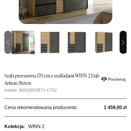
Previous
Next
Szafa przesuwna 170 cm z szufladami WINN 2 Dąb
Porównaj
Artisan/Beton
Indeks: W2QS823E71-C752
Cena rekomendowana producenta:
1 459,00 zł
Kolekcja:
WINN 2