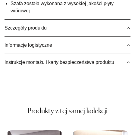
Szafa została wykonana z wysokiej jakości płyty
1 459,00 zł
wiórowej
Wybierz
Szczegóły produktu
SALON MEBLOWY MEBLE EXPO
Salon meblowy
Informacje logistyczne
UL.PLAC DĄBROWSKIEGO 3
76-200 SŁUPSK
Instrukcje montażu i karty bezpieczeństwa produktu
Nr tel.
606350240
Adres e-mail:
salon@mebleexpo.com.pl
Godziny otwarcia
Pn-Pt: 10:00-18:00, Sb: 10:00-15:00
1 459,00 zł
Wybierz
Produkty z tej samej kolekcji
SALON MEBLOWY MEBLOSTYL
Salon meblowy