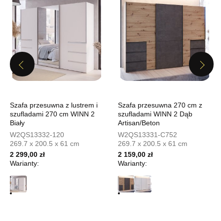
UL.PIONIERÓW 44
66-600 KROSNO ODRZAŃSKIE
Nr tel.
508100164
Adres e-mail:
meblostyl01@op.pl
Godziny otwarcia
Previous
Pn-Pt: 09:00-17:00, Sb: 09:00-14:00
Next
1 459,00 zł
Wybierz
Szafa przesuwna z lustrem i
Szafa przesuwna 270 cm z
szufladami 270 cm WINN 2
szufladami WINN 2 Dąb
Biały
Artisan/Beton
SALON MEBLOWY ORION
W2QS13332-120
W2QS13331-C752
Salon meblowy
269.7 x 200.5 x 61 cm
269.7 x 200.5 x 61 cm
2 299,00 zł
2 159,00 zł
UL.KILIŃSZCZAKÓW 43
Warianty:
Warianty:
78-600 WAŁCZ
Nr tel.
67-3873822
Adres e-mail:
orion@wphw.pl
Godziny otwarcia
Pn-Pt: 10:00-18:00, Sb: 10:00-14:00