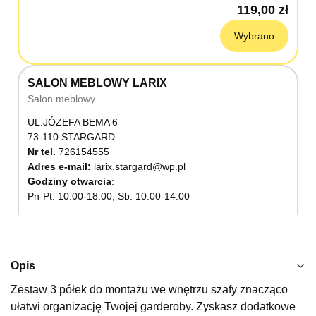
119,00 zł
Wybrano
SALON MEBLOWY LARIX
Salon meblowy
UL.JÓZEFA BEMA 6
73-110 STARGARD
Nr tel.
726154555
Adres e-mail:
larix.stargard@wp.pl
Godziny otwarcia
Pn-Pt: 10:00-18:00, Sb: 10:00-14:00
119,00 zł
Wybierz
Opis
Zestaw 3 półek do montażu we wnętrzu szafy znacząco
SALON MEBLOWY KUBUŚ
ułatwi organizację Twojej garderoby. Zyskasz dodatkowe
Salon meblowy