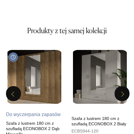
Wybierz
SALON MEBLOWY MEBLE EXPO
Produkty z tej samej kolekcji
Salon meblowy
UL.PLAC DĄBROWSKIEGO 3
76-200 SŁUPSK
Nr tel.
606350240
Adres e-mail:
salon@mebleexpo.com.pl
Godziny otwarcia
Pn-Pt: 10:00-18:00, Sb: 10:00-15:00
119,00 zł
Previous
Next
Wybierz
Do wyczerpania zapasów
SALON MEBLOWY MEBLOSTYL
Szafa z lustrem 180 cm z
Szafa z lustrem 180 cm z
szufladą ECONOBOX 2 Biały
Salon meblowy
szufladą ECONOBOX 2 Dąb
ECBS944-120