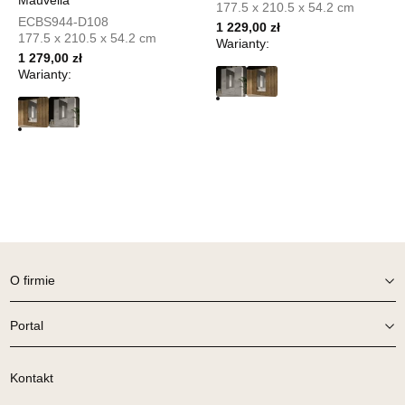
Mauvella
UL.PIONIERÓW 44
177.5 x 210.5 x 54.2 cm
66-600 KROSNO ODRZAŃSKIE
ECBS944-D108
1 229,00 zł
177.5 x 210.5 x 54.2 cm
Nr tel.
508100164
Warianty:
Adres e-mail:
meblostyl01@op.pl
1 279,00 zł
Warianty:
Godziny otwarcia
Pn-Pt: 09:00-17:00, Sb: 09:00-14:00
119,00 zł
Wybierz
SALON MEBLOWY ORION
Salon meblowy
UL.KILIŃSZCZAKÓW 43
O firmie
78-600 WAŁCZ
Nr tel.
67-3873822
Portal
Adres e-mail:
orion@wphw.pl
Godziny otwarcia
Pn-Pt: 10:00-18:00, Sb: 10:00-14:00
Kontakt
119,00 zł