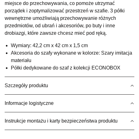
miejsce do przechowywania, co pomoże utrzymać
UL.RZEMIEŚLNICZA 6
porządek i zoptymalizować przestrzeń w szafie. 3 półki
66-470 KOSTRZYN NAD ODRĄ
wewnętrzne umożliwiają przechowywanie różnych
Nr tel.
507103199
przedmiotów, od ubrań i akcesoriów, po buty i inne
Godziny otwarcia
drobiazgi, które zawsze chcesz mieć pod ręką.
Pn-Pt: 10:00-18:00, Sb: 10:00-14:00
119,00 zł
Wymiary: 42,2 cm x 42 cm x 1,5 cm
Akcesoria do szafy wykonane w kolorze: Szary imitacja
Wybierz
materiału
Półki dedykowane do szaf z kolekcji ECONOBOX
SALON MEBLOWY M JAK MEBLE
Salon meblowy
Szczegóły produktu
UL.BASZTOWA 3
76-100 SŁAWNO
Informacje logistyczne
Nr tel.
502668736
Adres e-mail:
pph.catrin@wp.pl
Godziny otwarcia
Instrukcje montażu i karty bezpieczeństwa produktu
Pn-Pt: 09:00-17:00, Sb: 09:00-13:00
119,00 zł