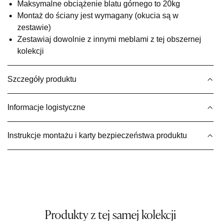
Salon meblowy
Maksymalne obciążenie blatu górnego to 20kg
Montaż do ściany jest wymagany (okucia są w
UL.BASZTOWA 3
zestawie)
76-100 SŁAWNO
Nr tel.
502668736
Zestawiaj dowolnie z innymi meblami z tej obszernej
Adres e-mail:
pph.catrin@wp.pl
kolekcji
Godziny otwarcia
Pn-Pt: 09:00-17:00, Sb: 09:00-13:00
Szczegóły produktu
1 119,20 zł
1 399,00 zł
Najniższa cena sprzedawcy z ostatnich 30 dni
1 399,00 zł
Informacje logistyczne
Wybierz
Instrukcje montażu i karty bezpieczeństwa produktu
SALON MEBLOWY MEBLE EXPO
Salon meblowy
UL.PLAC DĄBROWSKIEGO 3
76-200 SŁUPSK
Nr tel.
606350240
Adres e-mail:
salon@mebleexpo.com.pl
Produkty z tej samej kolekcji
Godziny otwarcia