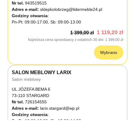
Nr tel.
943519515
Adres e-mail:
sklepkolobrzeg@lidermeble24.pl
Godziny otwarcia
Pn-Pt: 09:00-17:00, Sb: 09:00-13:00
1 119,20 zł
1 399,00 zł
Najniższa cena sprzedawcy z ostatnich 30 dni
1 399,00 zł
Wybrano
SALON MEBLOWY LARIX
Salon meblowy
UL.JÓZEFA BEMA 6
73-110 STARGARD
Nr tel.
726154555
Adres e-mail:
larix.stargard@wp.pl
Godziny otwarcia
Pn-Pt: 10:00-18:00, Sb: 10:00-14:00
1 119,20 zł
1 399,00 zł