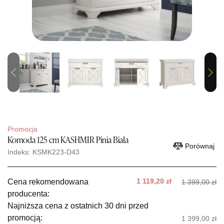
Previous
Next
Promocja
Komoda 125 cm KASHMIR Pinia Biała
Porównaj
Indeks: KSMK223-D43
1 119,20 zł
Cena rekomendowana
1 399,00 zł
producenta:
Najniższa cena z ostatnich 30 dni przed
promocją:
1 399,00 zł