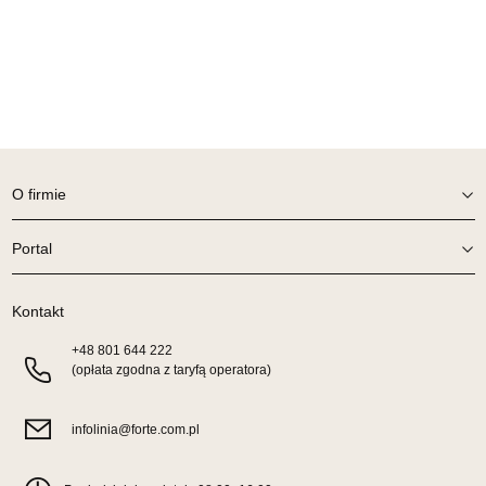
Wybierz
SALON MEBLOWY ORION
Salon meblowy
UL.KILIŃSZCZAKÓW 43
78-600 WAŁCZ
Nr tel.
67-3873822
O firmie
Adres e-mail:
orion@wphw.pl
Godziny otwarcia
Pn-Pt: 10:00-18:00, Sb: 10:00-14:00
Portal
1 119,20 zł
1 399,00 zł
Kontakt
Najniższa cena sprzedawcy z ostatnich 30 dni
1 119,20 zł
+48
801 644 222
Wybierz
(opłata zgodna z taryfą operatora)
SALON MEBLOWY TED
infolinia@forte.com.pl
Salon meblowy