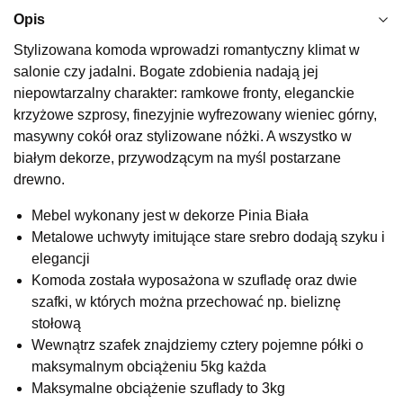
Najniższa cena sprzedawcy z ostatnich 30 dni
1 399,00 zł
Opis
Wybierz
Stylizowana komoda wprowadzi romantyczny klimat w
salonie czy jadalni. Bogate zdobienia nadają jej
niepowtarzalny charakter: ramkowe fronty, eleganckie
SALON MEBLOWY KUBUŚ
krzyżowe szprosy, finezyjnie wyfrezowany wieniec górny,
Salon meblowy
masywny cokół oraz stylizowane nóżki. A wszystko w
białym dekorze, przywodzącym na myśl postarzane
UL.RZEMIEŚLNICZA 6
66-470 KOSTRZYN NAD ODRĄ
drewno.
Nr tel.
507103199
Mebel wykonany jest w dekorze Pinia Biała
Godziny otwarcia
Pn-Pt: 10:00-18:00, Sb: 10:00-14:00
Metalowe uchwyty imitujące stare srebro dodają szyku i
elegancji
1 119,20 zł
1 399,00 zł
Komoda została wyposażona w szufladę oraz dwie
Najniższa cena sprzedawcy z ostatnich 30 dni
1 399,00 zł
szafki, w których można przechować np. bieliznę
stołową
Wybierz
Wewnątrz szafek znajdziemy cztery pojemne półki o
maksymalnym obciążeniu 5kg każda
SALON MEBLOWY M JAK MEBLE
Maksymalne obciążenie szuflady to 3kg