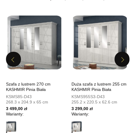
Pn-Pt: 10:00-18:00, Sb: 10:00-15:00
1 119,20 zł
1 399,00 zł
Najniższa cena sprzedawcy z ostatnich 30 dni
1 399,00 zł
Wybierz
SALON MEBLOWY MEBLOSTYL
Previous
Next
Salon meblowy
UL.PIONIERÓW 44
66-600 KROSNO ODRZAŃSKIE
Szafa z lustrem 270 cm
Duża szafa z lustrem 255 cm
Nr tel.
508100164
KASHMIR Pinia Biała
KASHMIR Pinia Biała
Adres e-mail:
meblostyl01@op.pl
KSMS85-D43
KSMS955S3-D43
Godziny otwarcia
268.3 x 204.9 x 65 cm
255.2 x 220.5 x 62.6 cm
Pn-Pt: 09:00-17:00, Sb: 09:00-14:00
3 499,00 zł
3 299,00 zł
1 119,20 zł
Warianty:
Warianty:
1 399,00 zł
Najniższa cena sprzedawcy z ostatnich 30 dni
1 399,00 zł