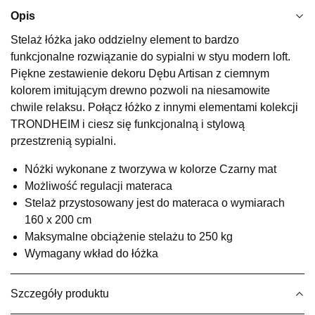
Najniższa cena sprzedawcy z ostatnich 30 dni
1 149,00 zł
Opis
Wybierz
Stelaż łóżka jako oddzielny element to bardzo
funkcjonalne rozwiązanie do sypialni w styu modern loft.
Piękne zestawienie dekoru Dębu Artisan z ciemnym
SALON MEBLOWY KUBUŚ
kolorem imitującym drewno pozwoli na niesamowite
Salon meblowy
chwile relaksu. Połącz łóżko z innymi elementami kolekcji
TRONDHEIM i ciesz się funkcjonalną i stylową
UL.RZEMIEŚLNICZA 6
66-470 KOSTRZYN NAD ODRĄ
przestzrenią sypialni.
Nr tel.
507103199
Nóżki wykonane z tworzywa w kolorze Czarny mat
Godziny otwarcia
Pn-Pt: 10:00-18:00, Sb: 10:00-14:00
Możliwość regulacji materaca
Stelaż przystosowany jest do materaca o wymiarach
919,20 zł
1 149,00 zł
160 x 200 cm
Najniższa cena sprzedawcy z ostatnich 30 dni
1 149,00 zł
Maksymalne obciążenie stelażu to 250 kg
Wymagany wkład do łóżka
Wybierz
Szczegóły produktu
SALON MEBLOWY M JAK MEBLE