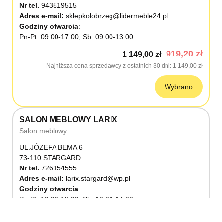
Nr tel.
943519515
Adres e-mail:
sklepkolobrzeg@lidermeble24.pl
Godziny otwarcia
Pn-Pt: 09:00-17:00, Sb: 09:00-13:00
919,20 zł
1 149,00 zł
Najniższa cena sprzedawcy z ostatnich 30 dni
1 149,00 zł
Wybrano
SALON MEBLOWY LARIX
Salon meblowy
UL.JÓZEFA BEMA 6
73-110 STARGARD
Nr tel.
726154555
Adres e-mail:
larix.stargard@wp.pl
Godziny otwarcia
Pn-Pt: 10:00-18:00, Sb: 10:00-14:00
919,20 zł
1 149,00 zł