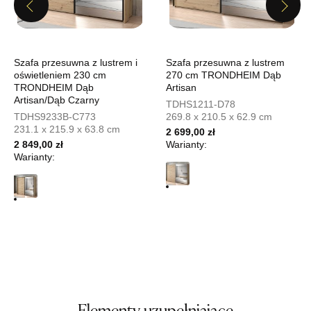
Godziny otwarcia
Previous
Next
Pn-Pt: 10:00-18:00, Sb: 10:00-15:00
919,20 zł
1 149,00 zł
Najniższa cena sprzedawcy z ostatnich 30 dni
1 149,00 zł
Szafa przesuwna z lustrem i
Szafa przesuwna z lustrem
oświetleniem 230 cm
270 cm TRONDHEIM Dąb
Wybierz
TRONDHEIM Dąb
Artisan
Artisan/Dąb Czarny
TDHS1211-D78
TDHS9233B-C773
269.8 x 210.5 x 62.9 cm
231.1 x 215.9 x 63.8 cm
SALON MEBLOWY MEBLOSTYL
2 699,00 zł
2 849,00 zł
Warianty:
Salon meblowy
Warianty:
UL.PIONIERÓW 44
66-600 KROSNO ODRZAŃSKIE
Nr tel.
508100164
Adres e-mail:
meblostyl01@op.pl
Godziny otwarcia
Pn-Pt: 09:00-17:00, Sb: 09:00-14:00
919,20 zł
1 149,00 zł
Najniższa cena sprzedawcy z ostatnich 30 dni
1 149,00 zł