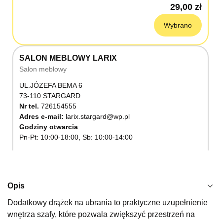
29,00 zł
Wybrano
SALON MEBLOWY LARIX
Salon meblowy
UL.JÓZEFA BEMA 6
73-110 STARGARD
Nr tel.
726154555
Adres e-mail:
larix.stargard@wp.pl
Godziny otwarcia
Pn-Pt: 10:00-18:00, Sb: 10:00-14:00
29,00 zł
Wybierz
Opis
Dodatkowy drążek na ubrania to praktyczne uzupełnienie
SALON MEBLOWY KUBUŚ
wnętrza szafy, które pozwala zwiększyć przestrzeń na
Salon meblowy