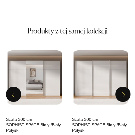
Wybierz
SALON MEBLOWY MEBLE EXPO
Produkty z tej samej kolekcji
Salon meblowy
UL.PLAC DĄBROWSKIEGO 3
76-200 SŁUPSK
Nr tel.
606350240
Adres e-mail:
salon@mebleexpo.com.pl
Godziny otwarcia
Pn-Pt: 10:00-18:00, Sb: 10:00-15:00
29,00 zł
Previous
Next
Wybierz
SALON MEBLOWY MEBLOSTYL
Szafa 300 cm
Szafa 300 cm
SOPHISTISPACE Biały /Biały
SOPHISTISPACE Biały /Biały
Salon meblowy
Połysk
Połysk