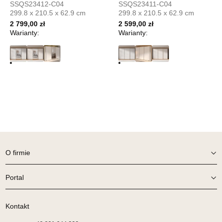
UL.PIONIERÓW 44
SSQS23412-C04
SSQS23411-C04
66-600 KROSNO ODRZAŃSKIE
299.8 x 210.5 x 62.9 cm
299.8 x 210.5 x 62.9 cm
Nr tel.
508100164
2 799,00 zł
2 599,00 zł
Adres e-mail:
meblostyl01@op.pl
Warianty:
Warianty:
Godziny otwarcia
Pn-Pt: 09:00-17:00, Sb: 09:00-14:00
29,00 zł
Wybierz
SALON MEBLOWY ORION
Salon meblowy
UL.KILIŃSZCZAKÓW 43
O firmie
78-600 WAŁCZ
Nr tel.
67-3873822
Portal
Adres e-mail:
orion@wphw.pl
Godziny otwarcia
Pn-Pt: 10:00-18:00, Sb: 10:00-14:00
Kontakt
29,00 zł