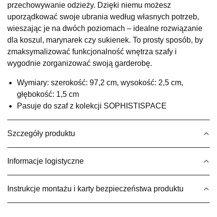
przechowywanie odzieży. Dzięki niemu możesz
UL.RZEMIEŚLNICZA 6
uporządkować swoje ubrania według własnych potrzeb,
66-470 KOSTRZYN NAD ODRĄ
wieszając je na dwóch poziomach – idealne rozwiązanie
Nr tel.
507103199
dla koszul, marynarek czy sukienek. To prosty sposób, by
Godziny otwarcia
zmaksymalizować funkcjonalność wnętrza szafy i
Pn-Pt: 10:00-18:00, Sb: 10:00-14:00
wygodnie zorganizować swoją garderobę.
29,00 zł
Wymiary: szerokość: 97,2 cm, wysokość: 2,5 cm,
Wybierz
głębokość: 1,5 cm
Pasuje do szaf z kolekcji SOPHISTISPACE
SALON MEBLOWY M JAK MEBLE
Salon meblowy
Szczegóły produktu
UL.BASZTOWA 3
76-100 SŁAWNO
Informacje logistyczne
Nr tel.
502668736
Adres e-mail:
pph.catrin@wp.pl
Godziny otwarcia
Instrukcje montażu i karty bezpieczeństwa produktu
Pn-Pt: 09:00-17:00, Sb: 09:00-13:00
29,00 zł