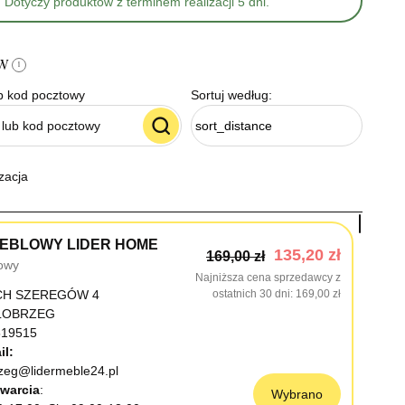
Dotyczy produktów z terminem realizacji 5 dni.
ów
i
b kod pocztowy
Sortuj według:
sort_distance
zacja
EBLOWY LIDER HOME
135,20 zł
169,00 zł
owy
Najniższa cena sprzedawcy z
CH SZEREGÓW 4
ostatnich 30 dni
169,00 zł
OŁOBRZEG
19515
il:
rzeg@lidermeble24.pl
warcia
Wybrano