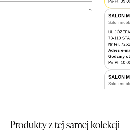
Pn-Pt: 09:0
SALON M
Salon mebl
UL.JÓZEFA
73-110 ST
Nr tel.
7261
Adres e-ma
Godziny ot
Pn-Pt: 10:0
SALON 
Salon mebl
UL.RZEMIE
66-470 K
Nr tel.
5071
Godziny ot
Pn-Pt: 10:0
Produkty z tej samej kolekcji