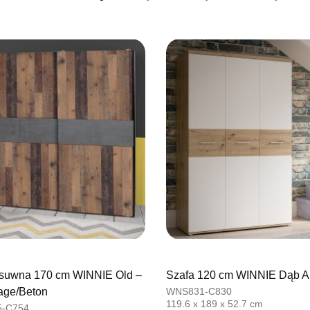
SALON M
Salon mebl
UL.BASZT
76-100 SŁ
Nr tel.
5026
Adres e-ma
Godziny ot
Pn-Pt: 09:0
SALON M
Salon mebl
UL.PLAC 
76-200 SŁ
Nr tel.
6063
Adres e-ma
Godziny ot
Pn-Pt: 10:0
esuwna 170 cm WINNIE Old –
Szafa 120 cm WINNIE Dąb Ar
age/Beton
WNS831-C830
SALON 
119.6 x 189 x 52.7 cm
-C754