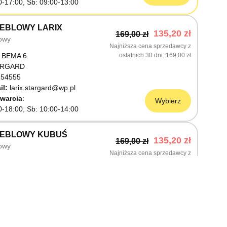
0-17:00, Sb: 09:00-13:00
EBLOWY LARIX
135,20 zł
169,00 zł
owy
Najniższa cena sprzedawcy z
 BEMA 6
ostatnich 30 dni
169,00 zł
ARGARD
54555
il:
larix.stargard@wp.pl
warcia
Wybierz
0-18:00, Sb: 10:00-14:00
MEBLOWY KUBUŚ
135,20 zł
169,00 zł
owy
Najniższa cena sprzedawcy z
ŚLNICZA 6
ostatnich 30 dni
169,00 zł
OSTRZYN NAD ODRĄ
03199
warcia
Wybierz
0-18:00, Sb: 10:00-14:00