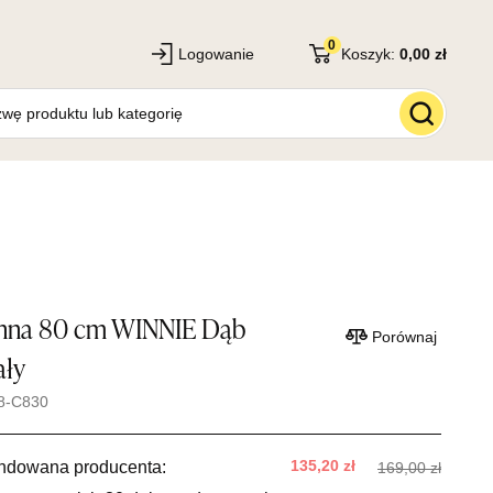
0
Logowanie
Koszyk:
0,00 zł
enna 80 cm WINNIE Dąb
Porównaj
ały
8-C830
135,20 zł
ndowana producenta:
169,00 zł