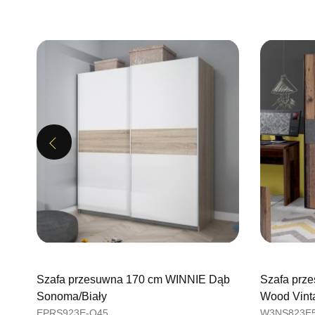
Previous
Szafa przesuwna 170 cm WINNIE Dąb
Szafa prz
Sonoma/Biały
Wood Vint
EPRS923E-Q45
W3NS823E5