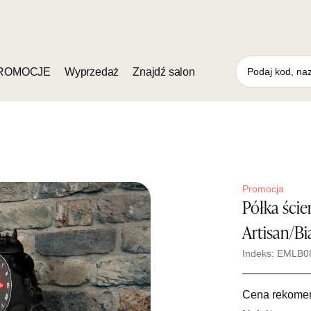
ROMOCJE
Wyprzedaż
Znajdź salon
Promocja
Półka ści
Artisan/Bi
Indeks: EMLB0
Cena rekome