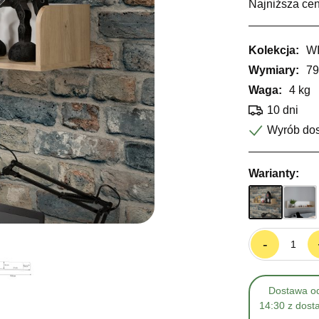
Najniższa cen
Kolekcja:
W
Wymiary:
79
Waga:
4 kg
10 dni
Wyrób do
Warianty:
-
Dostawa od
14:30 z dost