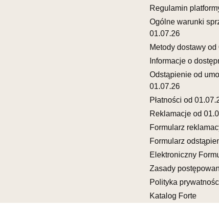
UL.DWORC
Regulamin platform
83-340 SI
Ogólne warunki spr
Nr tel.
6035
01.07.26
Adres e-ma
Godziny ot
Metody dostawy od 
Pn-Pt: 08:0
Informacje o dostęp
Odstąpienie od um
SALON 
01.07.26
Salon mebl
Płatności od 01.07.
UL.SIKORS
Reklamacje od 01.0
64-980 TR
Formularz reklamac
Nr tel.
67-2
Adres e-ma
Formularz odstąpie
Godziny ot
Elektroniczny Formu
Pn-Pt: 10:0
Zasady postępowan
Polityka prywatnośc
SALON 
Katalog Forte
Salon mebl
UL.DRYGAS