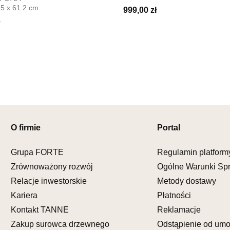
Salon mebl
.5 x 61.2 cm
999,00 zł
UL.PIONIE
66-600 K
Nr tel.
5081
Adres e-ma
Godziny ot
Pn-Pt: 09:0
SALON M
Salon mebl
O firmie
Portal
UL.KILIŃS
78-600 WA
Nr tel.
67-3
Grupa FORTE
Regulamin platform
Adres e-ma
Zrównoważony rozwój
Ogólne Warunki Sp
Godziny ot
Relacje inwestorskie
Metody dostawy
Pn-Pt: 10:0
Kariera
Płatności
SALON M
Kontakt TANNE
Reklamacje
Salon mebl
Zakup surowca drzewnego
Odstąpienie od um