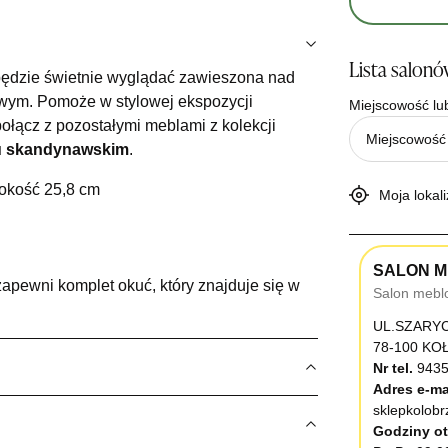
Lista salon
ędzie świetnie wyglądać zawieszona nad
wym. Pomoże w stylowej ekspozycji
Miejscowość lu
połącz z pozostałymi meblami z kolekcji
lu skandynawskim
.
bokość 25,8 cm
Moja lokali
SALON M
pewni komplet okuć, który znajduje się w
Salon mebl
UL.SZARY
78-100 K
Nr tel.
9435
Adres e-ma
sklepkolob
Godziny ot