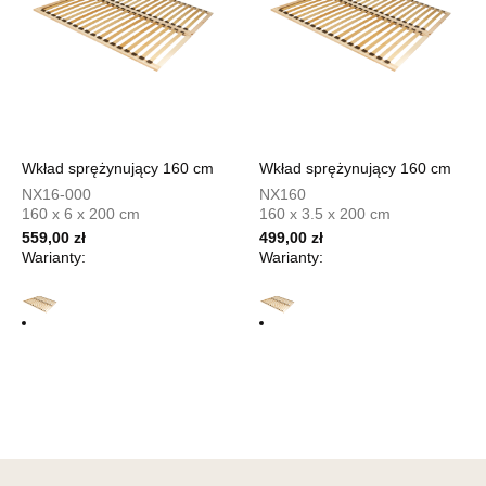
UL.DWORCOWA 4
83-340 SIERAKOWICE
Nr tel.
603580345
Adres e-mail:
meb_ted@o2.pl
Godziny otwarcia
Pn-Pt: 08:00-18:00, Sb: 08:00-14:00
Wkład sprężynujący 160 cm
Wkład sprężynujący 160 cm
1 679,20 zł
2 099,00 zł
NX16-000
NX160
Najniższa cena sprzedawcy z ostatnich 30 dni
1 679,20 zł
160 x 6 x 200 cm
160 x 3.5 x 200 cm
559,00 zł
499,00 zł
Wybierz
Warianty:
Warianty:
SALON MEBLOWY PRYM
Salon meblowy
UL.SIKORSKIEGO 59
64-980 TRZCIANKA
Nr tel.
67-2162430
Adres e-mail:
prym@wphw.pl
Godziny otwarcia