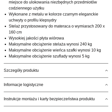
SALON MEBLOWY M JAK MEBLE
miejsce do ulokowania niezbędnych przedmiotów
Salon meblowy
codziennego użytku
Wykonane z metalu w kolorze czarnym eleganckie
UL.BASZTOWA 3
uchwyty o profilu klepsydry
76-100 SŁAWNO
Nr tel.
502668736
Stelaż przystosowany do materaca o wymiarach 200 x
Adres e-mail:
pph.catrin@wp.pl
160 cm
Godziny otwarcia
Wysokiej jakości płyta wiórowa
Pn-Pt: 09:00-17:00, Sb: 09:00-13:00
Maksymalne obciążenie stelaża wynosi 240 kg
1 679,20 zł
Maksymalne obciążenie wieńca szafki wynosi 10 kg
2 099,00 zł
Maksymalne obciążenie szuflady wynosi 5 kg
Najniższa cena sprzedawcy z ostatnich 30 dni
2 099,00 zł
Wybierz
Szczegóły produktu
SALON MEBLOWY MEBLE EXPO
Informacje logistyczne
Salon meblowy
UL.PLAC DĄBROWSKIEGO 3
Instrukcje montażu i karty bezpieczeństwa produktu
76-200 SŁUPSK
Nr tel.
606350240