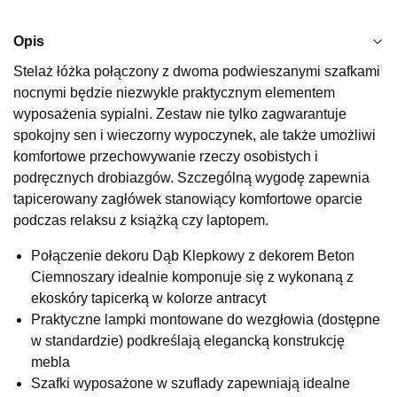
1 679,20 zł
2 099,00 zł
Najniższa cena sprzedawcy z ostatnich 30 dni
2 099,00 zł
Opis
Wybierz
Stelaż łóżka połączony z dwoma podwieszanymi szafkami
nocnymi będzie niezwykle praktycznym elementem
wyposażenia sypialni. Zestaw nie tylko zagwarantuje
SALON MEBLOWY KUBUŚ
spokojny sen i wieczorny wypoczynek, ale także umożliwi
Salon meblowy
komfortowe przechowywanie rzeczy osobistych i
podręcznych drobiazgów. Szczególną wygodę zapewnia
UL.RZEMIEŚLNICZA 6
66-470 KOSTRZYN NAD ODRĄ
tapicerowany zagłówek stanowiący komfortowe oparcie
Nr tel.
507103199
podczas relaksu z książką czy laptopem.
Godziny otwarcia
Pn-Pt: 10:00-18:00, Sb: 10:00-14:00
Połączenie dekoru Dąb Klepkowy z dekorem Beton
Ciemnoszary idealnie komponuje się z wykonaną z
1 679,20 zł
2 099,00 zł
ekoskóry tapicerką w kolorze antracyt
Najniższa cena sprzedawcy z ostatnich 30 dni
2 099,00 zł
Praktyczne lampki montowane do wezgłowia (dostępne
w standardzie) podkreślają elegancką konstrukcję
Wybierz
mebla
Szafki wyposażone w szuflady zapewniają idealne