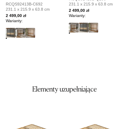
RCQS92413B-C692
231.1 x 215.9 x 63.8 cm
Wybierz
231.1 x 215.9 x 63.8 cm
2 499,00 zł
2 499,00 zł
Warianty:
Warianty:
SALON MEBLOWY ORION
Salon meblowy
UL.KILIŃSZCZAKÓW 43
78-600 WAŁCZ
Nr tel.
67-3873822
Adres e-mail:
orion@wphw.pl
Godziny otwarcia
Pn-Pt: 10:00-18:00, Sb: 10:00-14:00
1 679,20 zł
2 099,00 zł
Elementy uzupełniające
Najniższa cena sprzedawcy z ostatnich 30 dni
1 679,20 zł
Wybierz
SALON MEBLOWY TED
Salon meblowy