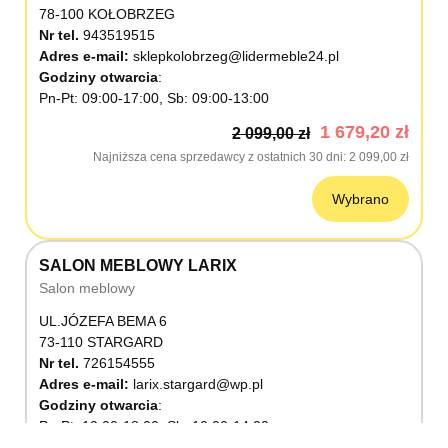
78-100 KOŁOBRZEG
Nr tel.
943519515
Adres e-mail:
sklepkolobrzeg@lidermeble24.pl
Godziny otwarcia
Pn-Pt: 09:00-17:00, Sb: 09:00-13:00
1 679,20 zł
2 099,00 zł
Najniższa cena sprzedawcy z ostatnich 30 dni
2 099,00 zł
Wybrano
SALON MEBLOWY LARIX
Salon meblowy
UL.JÓZEFA BEMA 6
73-110 STARGARD
Nr tel.
726154555
Adres e-mail:
larix.stargard@wp.pl
Godziny otwarcia
Pn-Pt: 10:00-18:00, Sb: 10:00-14:00