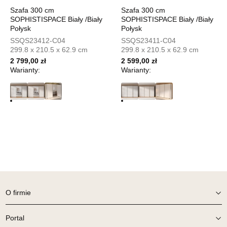
UL.PIONIERÓW 44
Szafa 300 cm
Szafa 300 cm
66-600 KROSNO ODRZAŃSKIE
SOPHISTISPACE Biały /Biały
SOPHISTISPACE Biały /Biały
Nr tel.
508100164
Połysk
Połysk
Adres e-mail:
meblostyl01@op.pl
SSQS23412-C04
SSQS23411-C04
Godziny otwarcia
299.8 x 210.5 x 62.9 cm
299.8 x 210.5 x 62.9 cm
Pn-Pt: 09:00-17:00, Sb: 09:00-14:00
2 799,00 zł
2 599,00 zł
499,00 zł
Warianty:
Warianty:
Wybierz
SALON MEBLOWY ORION
Salon meblowy
UL.KILIŃSZCZAKÓW 43
78-600 WAŁCZ
Nr tel.
67-3873822
Adres e-mail:
orion@wphw.pl
O firmie
Godziny otwarcia
Pn-Pt: 10:00-18:00, Sb: 10:00-14:00
Portal
499,00 zł