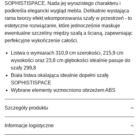
SOPHISTISPACE. Nada jej wyrazistego charakteru i
UL.RZEMIEŚLNICZA 6
podkreśla elegancki wygląd mebla. Delikatnie wystająca
66-470 KOSTRZYN NAD ODRĄ
rama tworzy efekt wkomponowania szafy w przestrzeń - to
Nr tel.
507103199
estetyczne rozwiązanie, które jednocześnie maskuje
Godziny otwarcia
ewentualne szczeliny między szafą a ścianą, zapewniając
Pn-Pt: 10:00-18:00, Sb: 10:00-14:00
perfekcyjne wykończenie całości.
499,00 zł
Listwa o wymiarach 310,9 cm szerokości, 215,9 cm
Wybierz
wysokości oraz 23,8 cm głębokości idealnie pasuje do
szafy 299,8
Biała listwa okalająca idealnie dopełni szafę
SALON MEBLOWY M JAK MEBLE
SOPHISTISPACE
Salon meblowy
Wybrane elementy wzmocniono obrzeżem ABS
UL.BASZTOWA 3
76-100 SŁAWNO
Nr tel.
502668736
Szczegóły produktu
Adres e-mail:
pph.catrin@wp.pl
Godziny otwarcia
Informacje logistyczne
Pn-Pt: 09:00-17:00, Sb: 09:00-13:00
499,00 zł