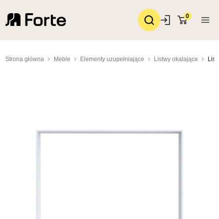
0
Strona główna
Meble
Elementy uzupełniające
Listwy okalające
List