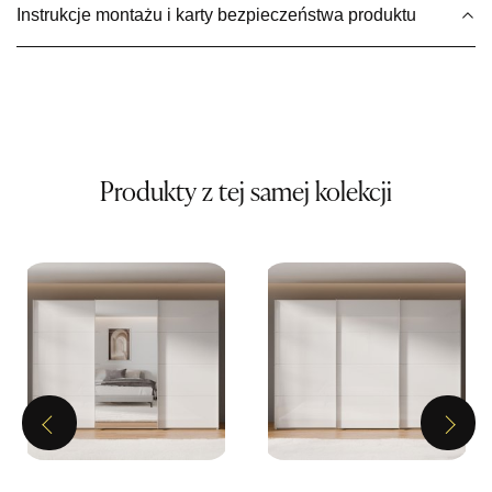
Instrukcje montażu i karty bezpieczeństwa produktu
Wybierz
SALON MEBLOWY MEBLE EXPO
Salon meblowy
UL.PLAC DĄBROWSKIEGO 3
76-200 SŁUPSK
Produkty z tej samej kolekcji
Nr tel.
606350240
Adres e-mail:
salon@mebleexpo.com.pl
Godziny otwarcia
Pn-Pt: 10:00-18:00, Sb: 10:00-15:00
499,00 zł
Wybierz
Previous
Next
SALON MEBLOWY MEBLOSTYL
Salon meblowy