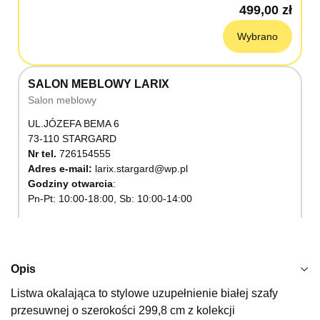
499,00 zł
Wybrano
SALON MEBLOWY LARIX
Salon meblowy
UL.JÓZEFA BEMA 6
73-110 STARGARD
Nr tel.
726154555
Adres e-mail:
larix.stargard@wp.pl
Godziny otwarcia
Pn-Pt: 10:00-18:00, Sb: 10:00-14:00
499,00 zł
Wybierz
Opis
Listwa okalająca to stylowe uzupełnienie białej szafy
SALON MEBLOWY KUBUŚ
przesuwnej o szerokości 299,8 cm z kolekcji
Salon meblowy