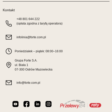
Wybierz
Kontakt
+48
801 644 222
SALON MEBLOWY TED
(opłata zgodna z taryfą operatora)
Salon meblowy
UL.DWORCOWA 4
infolinia@forte.com.pl
83-340 SIERAKOWICE
Nr tel.
603580345
Poniedziałek – piątek: 08:00–16:00
Adres e-mail:
meb_ted@o2.pl
Godziny otwarcia
Grupa Forte S.A.
Pn-Pt: 08:00-18:00, Sb: 08:00-14:00
ul. Biała 1
07-300 Ostrów Mazowiecka
499,00 zł
Wybierz
info@forte.com.pl
SALON MEBLOWY PRYM
Salon meblowy
UL.SIKORSKIEGO 59