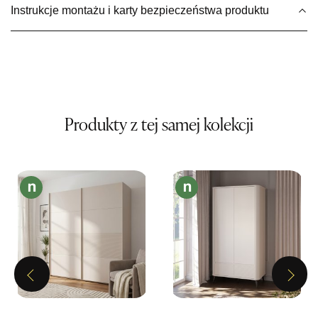
Pn-Pt: 09:00-17:00, Sb: 09:00-13:00
Instrukcje montażu i karty bezpieczeństwa produktu
419,00 zł
Wybierz
SALON MEBLOWY MEBLE EXPO
Salon meblowy
Produkty z tej samej kolekcji
UL.PLAC DĄBROWSKIEGO 3
76-200 SŁUPSK
Nr tel.
606350240
Adres e-mail:
salon@mebleexpo.com.pl
Godziny otwarcia
Pn-Pt: 10:00-18:00, Sb: 10:00-15:00
419,00 zł
Wybierz
Previous
Next
SALON MEBLOWY MEBLOSTYL