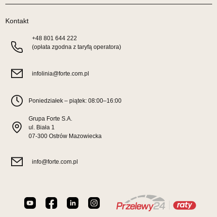
Pn-Pt: 10:00-18:00, Sb: 10:00-14:00
419,00 zł
Kontakt
Wybierz
+48
801 644 222
(opłata zgodna z taryfą operatora)
SALON MEBLOWY TED
infolinia@forte.com.pl
Salon meblowy
UL.DWORCOWA 4
Poniedziałek – piątek: 08:00–16:00
83-340 SIERAKOWICE
Nr tel.
603580345
Grupa Forte S.A.
Adres e-mail:
meb_ted@o2.pl
ul. Biała 1
Godziny otwarcia
07-300 Ostrów Mazowiecka
Pn-Pt: 08:00-18:00, Sb: 08:00-14:00
419,00 zł
info@forte.com.pl
Wybierz
SALON MEBLOWY PRYM