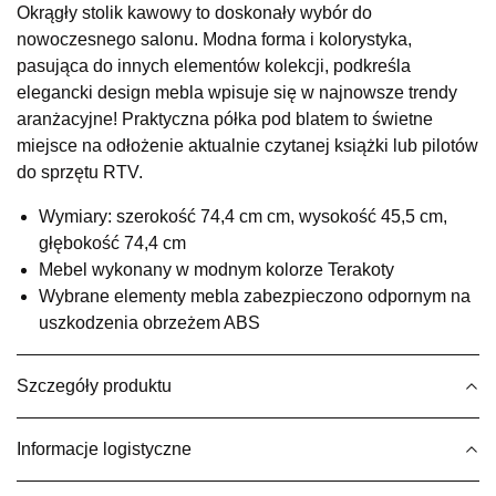
Okrągły stolik kawowy to doskonały wybór do
SALON MEBLOWY KUBUŚ
nowoczesnego salonu. Modna forma i kolorystyka,
Salon meblowy
pasująca do innych elementów kolekcji, podkreśla
UL.RZEMIEŚLNICZA 6
elegancki design mebla wpisuje się w najnowsze trendy
66-470 KOSTRZYN NAD ODRĄ
aranżacyjne! Praktyczna półka pod blatem to świetne
Nr tel.
507103199
miejsce na odłożenie aktualnie czytanej książki lub pilotów
Godziny otwarcia
do sprzętu RTV.
Pn-Pt: 10:00-18:00, Sb: 10:00-14:00
419,00 zł
Wymiary: szerokość 74,4 cm cm, wysokość 45,5 cm,
głębokość 74,4 cm
Wybierz
Mebel wykonany w modnym kolorze Terakoty
Wybrane elementy mebla zabezpieczono odpornym na
uszkodzenia obrzeżem ABS
SALON MEBLOWY M JAK MEBLE
Salon meblowy
Szczegóły produktu
UL.BASZTOWA 3
76-100 SŁAWNO
Nr tel.
502668736
Informacje logistyczne
Adres e-mail:
pph.catrin@wp.pl
Godziny otwarcia