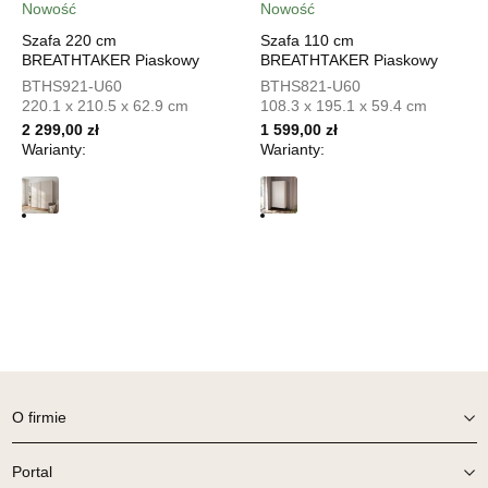
Nowość
Nowość
Salon meblowy
Szafa 220 cm
Szafa 110 cm
UL.PIONIERÓW 44
BREATHTAKER Piaskowy
BREATHTAKER Piaskowy
66-600 KROSNO ODRZAŃSKIE
BTHS921-U60
BTHS821-U60
Nr tel.
508100164
220.1 x 210.5 x 62.9 cm
108.3 x 195.1 x 59.4 cm
Adres e-mail:
meblostyl01@op.pl
2 299,00 zł
1 599,00 zł
Godziny otwarcia
Warianty:
Warianty:
Pn-Pt: 09:00-17:00, Sb: 09:00-14:00
419,00 zł
Wybierz
SALON MEBLOWY ORION
Salon meblowy
UL.KILIŃSZCZAKÓW 43
78-600 WAŁCZ
O firmie
Nr tel.
67-3873822
Adres e-mail:
orion@wphw.pl
Godziny otwarcia
Portal