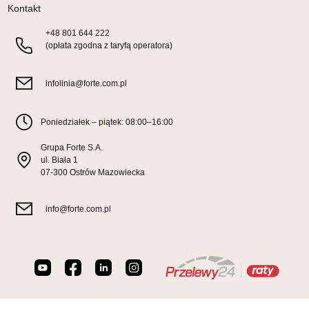
Kontakt
Najniższa cena sprzedawcy z ostatnich 30 dni
999,00 zł
+48
801 644 222
Wybierz
(opłata zgodna z taryfą operatora)
infolinia@forte.com.pl
SALON MEBLOWY HERMES
Salon meblowy
Poniedziałek – piątek: 08:00–16:00
UL.DRYGASA 4-6
64-920 PIŁA
Grupa Forte S.A.
Nr tel.
67-3517335
ul. Biała 1
Adres e-mail:
hermes@wphw.pl
07-300 Ostrów Mazowiecka
Godziny otwarcia
Pn-Pt: 10:00-18:00, Sb: 10:00-14:00
info@forte.com.pl
799,20 zł
999,00 zł
Najniższa cena sprzedawcy z ostatnich 30 dni
999,00 zł
Wybierz