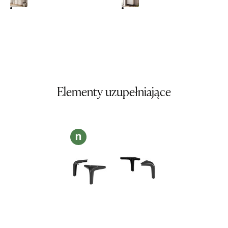
SALON MEBLOWY ORION
Salon meblowy
UL.KILIŃSZCZAKÓW 43
78-600 WAŁCZ
Nr tel.
67-3873822
Adres e-mail:
orion@wphw.pl
Elementy uzupełniające
Godziny otwarcia
Pn-Pt: 10:00-18:00, Sb: 10:00-14:00
799,20 zł
999,00 zł
Najniższa cena sprzedawcy z ostatnich 30 dni
999,00 zł
Wybierz
SALON MEBLOWY TED
Salon meblowy
UL.DWORCOWA 4