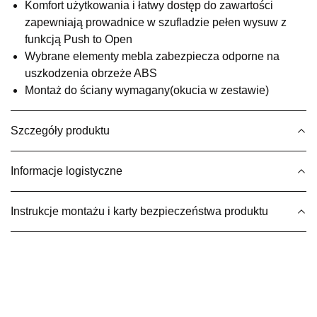
Komfort użytkowania i łatwy dostęp do zawartości
UL.BASZTOWA 3
zapewniają prowadnice w szufladzie pełen wysuw z
76-100 SŁAWNO
Nr tel.
502668736
funkcją Push to Open
Adres e-mail:
pph.catrin@wp.pl
Wybrane elementy mebla zabezpiecza odporne na
Godziny otwarcia
uszkodzenia obrzeże ABS
Pn-Pt: 09:00-17:00, Sb: 09:00-13:00
Montaż do ściany wymagany(okucia w zestawie)
799,20 zł
999,00 zł
Najniższa cena sprzedawcy z ostatnich 30 dni
999,00 zł
Szczegóły produktu
Wybierz
Informacje logistyczne
SALON MEBLOWY MEBLE EXPO
Instrukcje montażu i karty bezpieczeństwa produktu
Salon meblowy
UL.PLAC DĄBROWSKIEGO 3
76-200 SŁUPSK
Nr tel.
606350240
Adres e-mail:
salon@mebleexpo.com.pl
Godziny otwarcia
Pn-Pt: 10:00-18:00, Sb: 10:00-15:00