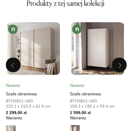
Produkty z tej samej kolekcji
799,20 zł
999,00 zł
Najniższa cena sprzedawcy z ostatnich 30 dni
999,00 zł
Wybierz
SALON MEBLOWY MEBLOSTYL
Salon meblowy
UL.PIONIERÓW 44
Previous
Next
66-600 KROSNO ODRZAŃSKIE
Nr tel.
508100164
Adres e-mail:
meblostyl01@op.pl
Nowość
Nowość
Godziny otwarcia
Szafa ubraniowa
Szafa ubraniowa
Pn-Pt: 09:00-17:00, Sb: 09:00-14:00
BTHS921-U60
BTHS821-U60
799,20 zł
999,00 zł
220.1 x 210.5 x 62.9 cm
108.3 x 195.1 x 59.4 cm
Najniższa cena sprzedawcy z ostatnich 30 dni
999,00 zł
2 299,00 zł
1 599,00 zł
Warianty:
Warianty:
Wybierz