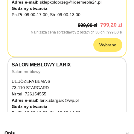
Adres e-mail:
sklepkolobrzeg@lidermeble24.pl
Godziny otwarcia
Pn-Pt: 09:00-17:00, Sb: 09:00-13:00
799,20 zł
999,00 zł
Najniższa cena sprzedawcy z ostatnich 30 dni
999,00 zł
Wybrano
SALON MEBLOWY LARIX
Salon meblowy
UL.JÓZEFA BEMA 6
73-110 STARGARD
Nr tel.
726154555
Adres e-mail:
larix.stargard@wp.pl
Godziny otwarcia
Pn-Pt: 10:00-18:00, Sb: 10:00-14:00
799,20 zł
999,00 zł
Najniższa cena sprzedawcy z ostatnich 30 dni
999,00 zł
Opis