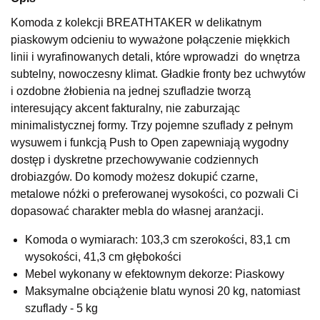
Wybierz
Komoda z kolekcji BREATHTAKER w delikatnym
piaskowym odcieniu to wyważone połączenie miękkich
linii i wyrafinowanych detali, które wprowadzi do wnętrza
SALON MEBLOWY KUBUŚ
subtelny, nowoczesny klimat. Gładkie fronty bez uchwytów
Salon meblowy
i ozdobne żłobienia na jednej szufladzie tworzą
interesujący akcent fakturalny, nie zaburzając
UL.RZEMIEŚLNICZA 6
66-470 KOSTRZYN NAD ODRĄ
minimalistycznej formy. Trzy pojemne szuflady z pełnym
Nr tel.
507103199
wysuwem i funkcją Push to Open zapewniają wygodny
Godziny otwarcia
dostęp i dyskretne przechowywanie codziennych
Pn-Pt: 10:00-18:00, Sb: 10:00-14:00
drobiazgów. Do komody możesz dokupić czarne,
799,20 zł
metalowe nóżki o preferowanej wysokości, co pozwali Ci
999,00 zł
dopasować charakter mebla do własnej aranżacji.
Najniższa cena sprzedawcy z ostatnich 30 dni
999,00 zł
Komoda o wymiarach: 103,3 cm szerokości, 83,1 cm
Wybierz
wysokości, 41,3 cm głębokości
Mebel wykonany w efektownym dekorze: Piaskowy
SALON MEBLOWY M JAK MEBLE
Maksymalne obciążenie blatu wynosi 20 kg, natomiast
Salon meblowy
szuflady - 5 kg