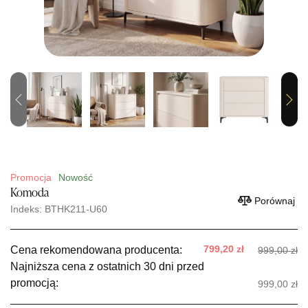
Previous
Next
Promocja
Nowość
Komoda
Porównaj
Indeks: BTHK211-U60
799,20 zł
Cena rekomendowana producenta:
999,00 zł
Najniższa cena z ostatnich 30 dni przed
promocją:
999,00 zł