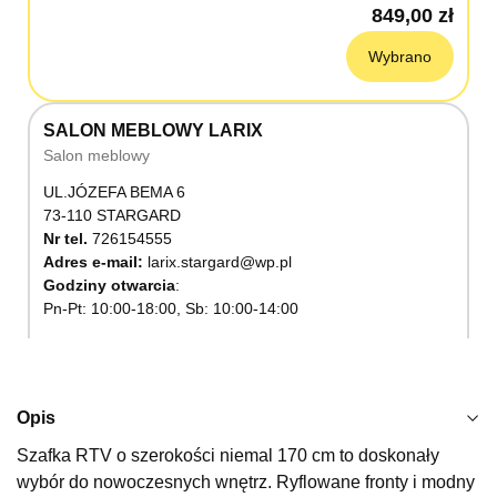
849,00 zł
Wybrano
SALON MEBLOWY LARIX
Salon meblowy
UL.JÓZEFA BEMA 6
73-110 STARGARD
Nr tel.
726154555
Adres e-mail:
larix.stargard@wp.pl
Godziny otwarcia
Pn-Pt: 10:00-18:00, Sb: 10:00-14:00
849,00 zł
Wybierz
Opis
Szafka RTV o szerokości niemal 170 cm to doskonały
SALON MEBLOWY KUBUŚ
wybór do nowoczesnych wnętrz. Ryflowane fronty i modny
Salon meblowy