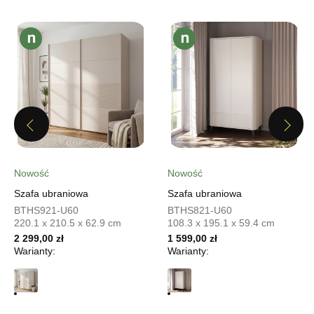
UL.PIONIERÓW 44
66-600 KROSNO ODRZAŃSKIE
Nr tel.
508100164
Adres e-mail:
meblostyl01@op.pl
Godziny otwarcia
Pn-Pt: 09:00-17:00, Sb: 09:00-14:00
849,00 zł
Wybierz
Previous
Next
SALON MEBLOWY ORION
Nowość
Nowość
Salon meblowy
Szafa ubraniowa
Szafa ubraniowa
UL.KILIŃSZCZAKÓW 43
BTHS921-U60
BTHS821-U60
220.1 x 210.5 x 62.9 cm
108.3 x 195.1 x 59.4 cm
78-600 WAŁCZ
2 299,00 zł
Nr tel.
67-3873822
1 599,00 zł
Warianty:
Warianty:
Adres e-mail:
orion@wphw.pl
Godziny otwarcia
Pn-Pt: 10:00-18:00, Sb: 10:00-14:00
849,00 zł