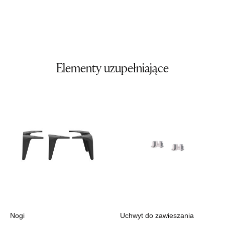
Wybierz
SALON MEBLOWY TED
Salon meblowy
Elementy uzupełniające
UL.DWORCOWA 4
83-340 SIERAKOWICE
Nr tel.
603580345
Adres e-mail:
meb_ted@o2.pl
Godziny otwarcia
Pn-Pt: 08:00-18:00, Sb: 08:00-14:00
849,00 zł
Wybierz
SALON MEBLOWY PRYM
Salon meblowy
Nogi
Uchwyt do zawieszania
UL.SIKORSKIEGO 59