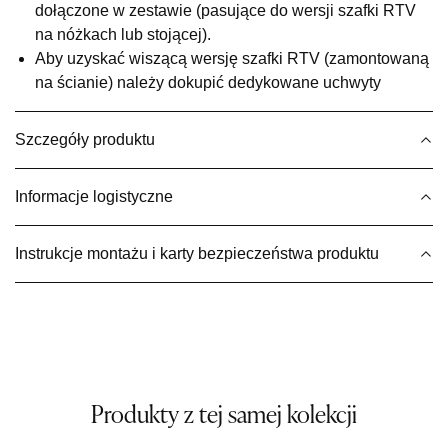
dołączone w zestawie (pasujące do wersji szafki RTV
Wybierz
na nóżkach lub stojącej).
Aby uzyskać wiszącą wersję szafki RTV (zamontowaną
na ścianie) należy dokupić dedykowane uchwyty
SALON MEBLOWY MEBLE EXPO
Salon meblowy
Szczegóły produktu
UL.PLAC DĄBROWSKIEGO 3
76-200 SŁUPSK
Nr tel.
606350240
Informacje logistyczne
Adres e-mail:
salon@mebleexpo.com.pl
Godziny otwarcia
Instrukcje montażu i karty bezpieczeństwa produktu
Pn-Pt: 10:00-18:00, Sb: 10:00-15:00
849,00 zł
Wybierz
SALON MEBLOWY MEBLOSTYL
Produkty z tej samej kolekcji
Salon meblowy