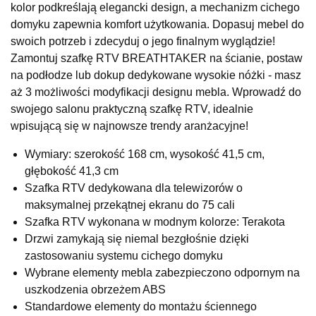
kolor podkreślają elegancki design, a mechanizm cichego
UL.RZEMIEŚLNICZA 6
domyku zapewnia komfort użytkowania. Dopasuj mebel do
66-470 KOSTRZYN NAD ODRĄ
swoich potrzeb i zdecyduj o jego finalnym wyglądzie!
Nr tel.
507103199
Zamontuj szafkę RTV BREATHTAKER na ścianie, postaw
Godziny otwarcia
na podłodze lub dokup dedykowane wysokie nóżki - masz
Pn-Pt: 10:00-18:00, Sb: 10:00-14:00
aż 3 możliwości modyfikacji designu mebla. Wprowadź do
849,00 zł
swojego salonu praktyczną szafkę RTV, idealnie
wpisującą się w najnowsze trendy aranżacyjne!
Wybierz
Wymiary: szerokość 168 cm, wysokość 41,5 cm,
głębokość 41,3 cm
SALON MEBLOWY M JAK MEBLE
Szafka RTV dedykowana dla telewizorów o
Salon meblowy
maksymalnej przekątnej ekranu do 75 cali
UL.BASZTOWA 3
Szafka RTV wykonana w modnym kolorze: Terakota
76-100 SŁAWNO
Drzwi zamykają się niemal bezgłośnie dzięki
Nr tel.
502668736
zastosowaniu systemu cichego domyku
Adres e-mail:
pph.catrin@wp.pl
Godziny otwarcia
Wybrane elementy mebla zabezpieczono odpornym na
Pn-Pt: 09:00-17:00, Sb: 09:00-13:00
uszkodzenia obrzeżem ABS
Standardowe elementy do montażu ściennego
849,00 zł