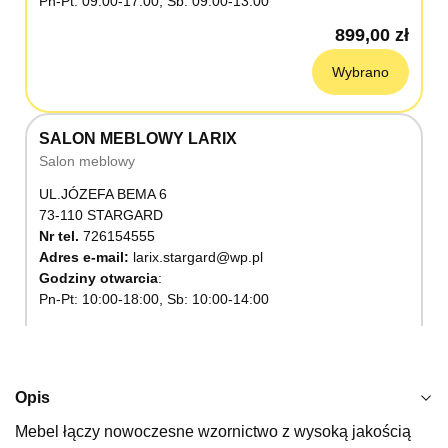
Pn-Pt: 09:00-17:00, Sb: 09:00-13:00
899,00 zł
Wybrano
SALON MEBLOWY LARIX
Salon meblowy
UL.JÓZEFA BEMA 6
73-110 STARGARD
Nr tel.
726154555
Adres e-mail:
larix.stargard@wp.pl
Godziny otwarcia
Pn-Pt: 10:00-18:00, Sb: 10:00-14:00
899,00 zł
Wybierz
Opis
Mebel łączy nowoczesne wzornictwo z wysoką jakością
SALON MEBLOWY KUBUŚ