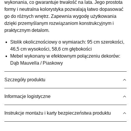
wykonania, co gwarantuje trwałość na lata. Jego prostota
Salon meblowy
formy i neutralna kolorystyka pozwalają łatwo dopasować
UL.RZEMIEŚLNICZA 6
go do różnych wnętrz. Zapewnia wygodę użytkowania
66-470 KOSTRZYN NAD ODRĄ
dzięki przemyślanym rozwiązaniom konstrukcyjnym i
Nr tel.
507103199
praktycznym detalom.
Godziny otwarcia
Pn-Pt: 10:00-18:00, Sb: 10:00-14:00
Stolik okolicznościowy o wymiarach: 95 cm szerokości,
899,00 zł
46,5 cm wysokości, 58,6 cm głębokości
Mebel wykonany w efektownym połączeniu dekorów:
Wybierz
Dąb Mauvella / Piaskowy
SALON MEBLOWY M JAK MEBLE
Szczegóły produktu
Salon meblowy
UL.BASZTOWA 3
Informacje logistyczne
76-100 SŁAWNO
Nr tel.
502668736
Adres e-mail:
pph.catrin@wp.pl
Instrukcje montażu i karty bezpieczeństwa produktu
Godziny otwarcia
Pn-Pt: 09:00-17:00, Sb: 09:00-13:00