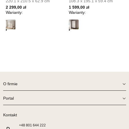
220.1 x 210.5 x 62.9 cm
108.3 x 195.1 x 59.4 cm
UL.PIONIERÓW 44
2 299,00 zł
1 599,00 zł
66-600 KROSNO ODRZAŃSKIE
Warianty:
Warianty:
Nr tel.
508100164
Adres e-mail:
meblostyl01@op.pl
Godziny otwarcia
Pn-Pt: 09:00-17:00, Sb: 09:00-14:00
899,00 zł
Wybierz
SALON MEBLOWY ORION
Salon meblowy
O firmie
UL.KILIŃSZCZAKÓW 43
78-600 WAŁCZ
Portal
Nr tel.
67-3873822
Adres e-mail:
orion@wphw.pl
Kontakt
Godziny otwarcia
Pn-Pt: 10:00-18:00, Sb: 10:00-14:00
+48
801 644 222