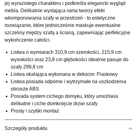
jej wyrazistego charakteru i podkreśla elegancki wygląd
UL.RZEMIEŚLNICZA 6
mebla. Delikatnie wystająca rama tworzy efekt
66-470 KOSTRZYN NAD ODRĄ
wkomponowania szafy w przestrzeń - to estetyczne
Nr tel.
507103199
rozwiązanie, kt
óre jednocze
śnie maskuje ewentualne
Godziny otwarcia
szczeliny między szafą a ścianą, zapewniając perfekcyjne
Pn-Pt: 10:00-18:00, Sb: 10:00-14:00
wykończenie całości.
429,00 zł
Listwa o wymiarach 310,9 cm szerokości, 215,9 cm
Wybierz
wysokości oraz 23,8 cm głębokości idealnie pasuje do
szafy 299,8 cm
Listwa okalająca wykonana w dekorze: Piaskowy
SALON MEBLOWY M JAK MEBLE
Listwa posiada odporne i wytrzymałe na uszkodzenia
Salon meblowy
obrzeże ABS
UL.BASZTOWA 3
Posiada system cichego domyku, kt
óry umo
żliwia
76-100 SŁAWNO
delikatne i ciche domknięcie drzwi szafy
Nr tel.
502668736
Prosty i szybki montaż
Adres e-mail:
pph.catrin@wp.pl
Godziny otwarcia
Pn-Pt: 09:00-17:00, Sb: 09:00-13:00
Szczegóły produktu
429,00 zł