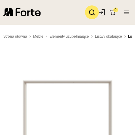
0
Strona główna
Meble
Elementy uzupełniające
Listwy okalające
List