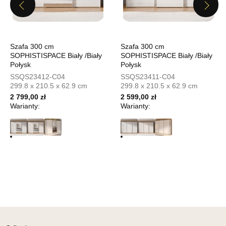
UL.PIONIERÓW 44
Previous
Next
66-600 KROSNO ODRZAŃSKIE
Nr tel.
508100164
Adres e-mail:
meblostyl01@op.pl
Godziny otwarcia
Szafa 300 cm
Szafa 300 cm
Pn-Pt: 09:00-17:00, Sb: 09:00-14:00
SOPHISTISPACE Biały /Biały
SOPHISTISPACE Biały /Biały
Połysk
Połysk
429,00 zł
SSQS23412-C04
SSQS23411-C04
299.8 x 210.5 x 62.9 cm
299.8 x 210.5 x 62.9 cm
Wybierz
2 799,00 zł
2 599,00 zł
Warianty:
Warianty:
SALON MEBLOWY ORION
Salon meblowy
UL.KILIŃSZCZAKÓW 43
78-600 WAŁCZ
Nr tel.
67-3873822
Adres e-mail:
orion@wphw.pl
Godziny otwarcia
Pn-Pt: 10:00-18:00, Sb: 10:00-14:00
429,00 zł