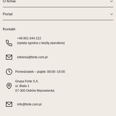
O firmie
Wybierz
Portal
SALON MEBLOWY TED
Kontakt
Salon meblowy
UL.DWORCOWA 4
+48
801 644 222
(opłata zgodna z taryfą operatora)
83-340 SIERAKOWICE
Nr tel.
603580345
Adres e-mail:
meb_ted@o2.pl
infolinia@forte.com.pl
Godziny otwarcia
Pn-Pt: 08:00-18:00, Sb: 08:00-14:00
Poniedziałek – piątek: 08:00–16:00
429,00 zł
Grupa Forte S.A.
Wybierz
ul. Biała 1
07-300 Ostrów Mazowiecka
SALON MEBLOWY PRYM
info@forte.com.pl
Salon meblowy
UL.SIKORSKIEGO 59