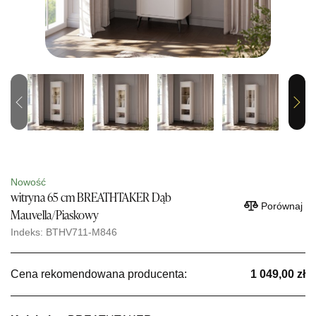
Previous
Next
Nowość
witryna 65 cm BREATHTAKER Dąb
Porównaj
Mauvella/Piaskowy
Indeks: BTHV711-M846
Cena rekomendowana producenta:
1 049,00 zł