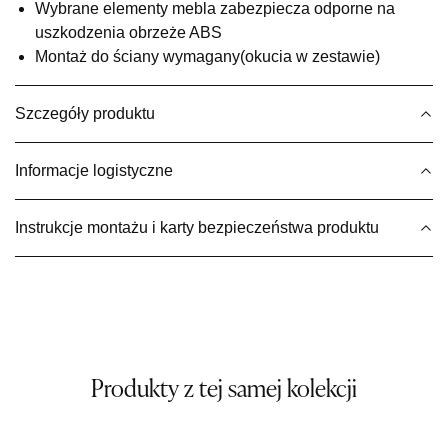
Pn-Pt: 09:00-17:00, Sb: 09:00-13:00
Wybrane elementy mebla zabezpiecza odporne na
uszkodzenia obrzeże ABS
1 049,00 zł
Montaż do ściany wymagany(okucia w zestawie)
Wybierz
Szczegóły produktu
SALON MEBLOWY MEBLE EXPO
Salon meblowy
Informacje logistyczne
UL.PLAC DĄBROWSKIEGO 3
76-200 SŁUPSK
Instrukcje montażu i karty bezpieczeństwa produktu
Nr tel.
606350240
Adres e-mail:
salon@mebleexpo.com.pl
Godziny otwarcia
Pn-Pt: 10:00-18:00, Sb: 10:00-15:00
1 049,00 zł
Wybierz
Produkty z tej samej kolekcji
SALON MEBLOWY MEBLOSTYL