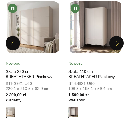
Salon meblowy
UL.PIONIERÓW 44
66-600 KROSNO ODRZAŃSKIE
Nr tel.
508100164
Adres e-mail:
meblostyl01@op.pl
Godziny otwarcia
Previous
Pn-Pt: 09:00-17:00, Sb: 09:00-14:00
Next
1 049,00 zł
Nowość
Nowość
Wybierz
Szafa 220 cm
Szafa 110 cm
BREATHTAKER Piaskowy
BREATHTAKER Piaskowy
SALON MEBLOWY ORION
BTHS921-U60
BTHS821-U60
220.1 x 210.5 x 62.9 cm
108.3 x 195.1 x 59.4 cm
Salon meblowy
2 299,00 zł
1 599,00 zł
UL.KILIŃSZCZAKÓW 43
Warianty:
Warianty:
78-600 WAŁCZ
Nr tel.
67-3873822
Adres e-mail:
orion@wphw.pl
Godziny otwarcia