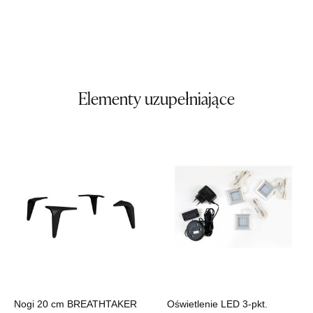
Pn-Pt: 10:00-18:00, Sb: 10:00-14:00
1 049,00 zł
Wybierz
SALON MEBLOWY TED
Elementy uzupełniające
Salon meblowy
UL.DWORCOWA 4
83-340 SIERAKOWICE
Nr tel.
603580345
Adres e-mail:
meb_ted@o2.pl
Godziny otwarcia
Pn-Pt: 08:00-18:00, Sb: 08:00-14:00
1 049,00 zł
Wybierz
Nogi 20 cm BREATHTAKER
Oświetlenie LED 3-pkt.
SALON MEBLOWY PRYM