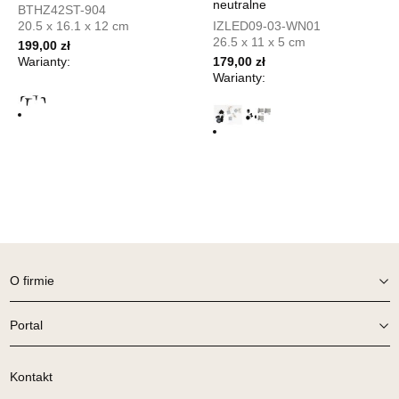
neutralne
BTHZ42ST-904
Salon meblowy
20.5 x 16.1 x 12 cm
IZLED09-03-WN01
UL.SIKORSKIEGO 59
26.5 x 11 x 5 cm
199,00 zł
64-980 TRZCIANKA
Warianty:
179,00 zł
Nr tel.
67-2162430
Warianty:
Adres e-mail:
prym@wphw.pl
Godziny otwarcia
Pn-Pt: 10:00-18:00, Sb: 10:00-14:00
1 049,00 zł
Wybierz
SALON MEBLOWY HERMES
Salon meblowy
O firmie
UL.DRYGASA 4-6
64-920 PIŁA
Portal
Nr tel.
67-3517335
Adres e-mail:
hermes@wphw.pl
Kontakt
Godziny otwarcia
Pn-Pt: 10:00-18:00, Sb: 10:00-14:00