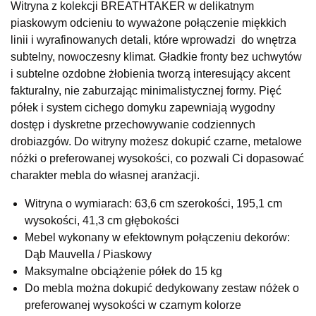
Witryna z kolekcji BREATHTAKER w delikatnym
SALON MEBLOWY KUBUŚ
piaskowym odcieniu to wyważone połączenie miękkich
Salon meblowy
linii i wyrafinowanych detali, które wprowadzi do wnętrza
UL.RZEMIEŚLNICZA 6
subtelny, nowoczesny klimat. Gładkie fronty bez uchwytów
66-470 KOSTRZYN NAD ODRĄ
i subtelne ozdobne żłobienia tworzą interesujący akcent
Nr tel.
507103199
fakturalny, nie zaburzając minimalistycznej formy. Pięć
Godziny otwarcia
półek i system cichego domyku zapewniają wygodny
Pn-Pt: 10:00-18:00, Sb: 10:00-14:00
dostęp i dyskretne przechowywanie codziennych
1 049,00 zł
drobiazgów. Do witryny możesz dokupić czarne, metalowe
nóżki o preferowanej wysokości, co pozwali Ci dopasować
Wybierz
charakter mebla do własnej aranżacji.
Witryna o wymiarach: 63,6 cm szerokości, 195,1 cm
SALON MEBLOWY M JAK MEBLE
wysokości, 41,3 cm głębokości
Salon meblowy
Mebel wykonany w efektownym połączeniu dekorów:
UL.BASZTOWA 3
Dąb Mauvella / Piaskowy
76-100 SŁAWNO
Maksymalne obciążenie półek do 15 kg
Nr tel.
502668736
Do mebla można dokupić dedykowany zestaw nóżek o
Adres e-mail:
pph.catrin@wp.pl
Godziny otwarcia
preferowanej wysokości w czarnym kolorze