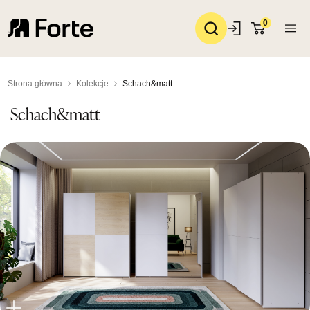
0
Strona główna
Kolekcje
Schach&matt
Schach&matt