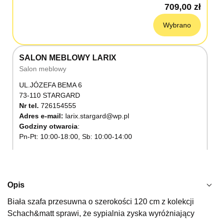
709,00 zł
Wybrano
SALON MEBLOWY LARIX
Salon meblowy
UL.JÓZEFA BEMA 6
73-110 STARGARD
Nr tel.
726154555
Adres e-mail:
larix.stargard@wp.pl
Godziny otwarcia
Pn-Pt: 10:00-18:00, Sb: 10:00-14:00
709,00 zł
Wybierz
Opis
Biała szafa przesuwna o szerokości 120 cm z kolekcji
SALON MEBLOWY KUBUŚ
Schach&matt sprawi, że sypialnia zyska wyróżniający
Salon meblowy