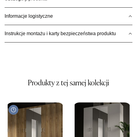
Wybierz
Informacje logistyczne
SALON MEBLOWY MEBLE EXPO
Instrukcje montażu i karty bezpieczeństwa produktu
Salon meblowy
UL.PLAC DĄBROWSKIEGO 3
76-200 SŁUPSK
Nr tel.
606350240
Adres e-mail:
salon@mebleexpo.com.pl
Godziny otwarcia
Pn-Pt: 10:00-18:00, Sb: 10:00-15:00
Produkty z tej samej kolekcji
779,00 zł
Wybierz
SALON MEBLOWY MEBLOSTYL
Salon meblowy