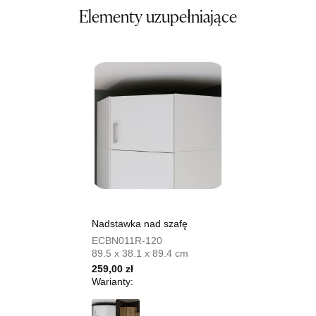
Elementy uzupełniające
Wybierz
SALON MEBLOWY TED
Salon meblowy
UL.DWORCOWA 4
83-340 SIERAKOWICE
Nr tel.
603580345
Adres e-mail:
meb_ted@o2.pl
Godziny otwarcia
Pn-Pt: 08:00-18:00, Sb: 08:00-14:00
779,00 zł
Nadstawka nad szafę
Wybierz
ECBN011R-120
89.5 x 38.1 x 89.4 cm
259,00 zł
SALON MEBLOWY PRYM
Warianty:
Salon meblowy
UL.SIKORSKIEGO 59