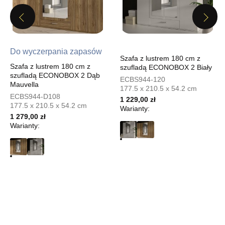
UL.PIONIERÓW 44
66-600 KROSNO ODRZAŃSKIE
Previous
Next
Nr tel.
508100164
Adres e-mail:
meblostyl01@op.pl
Godziny otwarcia
Do wyczerpania zapasów
Pn-Pt: 09:00-17:00, Sb: 09:00-14:00
Szafa z lustrem 180 cm z
Szafa z lustrem 180 cm z
szufladą ECONOBOX 2 Biały
779,00 zł
szufladą ECONOBOX 2 Dąb
ECBS944-120
Mauvella
177.5 x 210.5 x 54.2 cm
Wybierz
ECBS944-D108
1 229,00 zł
177.5 x 210.5 x 54.2 cm
Warianty:
1 279,00 zł
SALON MEBLOWY ORION
Warianty:
Salon meblowy
UL.KILIŃSZCZAKÓW 43
78-600 WAŁCZ
Nr tel.
67-3873822
Adres e-mail:
orion@wphw.pl
Godziny otwarcia
Pn-Pt: 10:00-18:00, Sb: 10:00-14:00
779,00 zł