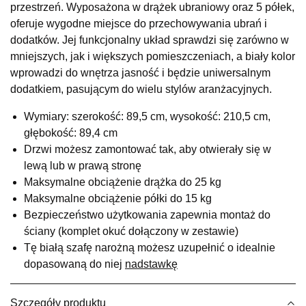
przestrzeń. Wyposażona w drążek ubraniowy oraz 5 półek,
UL.RZEMIEŚLNICZA 6
oferuje wygodne miejsce do przechowywania ubrań i
66-470 KOSTRZYN NAD ODRĄ
dodatków. Jej funkcjonalny układ sprawdzi się zarówno w
Nr tel.
507103199
mniejszych, jak i większych pomieszczeniach, a biały kolor
Godziny otwarcia
wprowadzi do wnętrza jasność i będzie uniwersalnym
Pn-Pt: 10:00-18:00, Sb: 10:00-14:00
dodatkiem, pasującym do wielu stylów aranżacyjnych.
779,00 zł
Wymiary: szerokość: 89,5 cm, wysokość: 210,5 cm,
Wybierz
głębokość: 89,4 cm
Drzwi możesz zamontować tak, aby otwierały się w
lewą lub w prawą stronę
SALON MEBLOWY M JAK MEBLE
Maksymalne obciążenie drążka do 25 kg
Salon meblowy
Maksymalne obciążenie półki do 15 kg
UL.BASZTOWA 3
Bezpieczeństwo użytkowania zapewnia montaż do
76-100 SŁAWNO
ściany (komplet okuć dołączony w zestawie)
Nr tel.
502668736
Tę białą szafę narożną możesz uzupełnić o idealnie
Adres e-mail:
pph.catrin@wp.pl
Godziny otwarcia
dopasowaną do niej
nadstawkę
Pn-Pt: 09:00-17:00, Sb: 09:00-13:00
779,00 zł
Szczegóły produktu