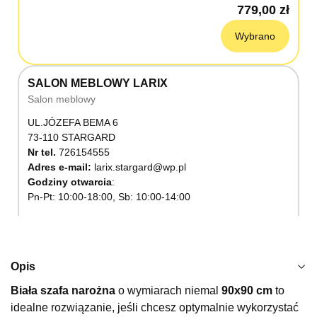
779,00 zł
Wybrano
SALON MEBLOWY LARIX
Salon meblowy
UL.JÓZEFA BEMA 6
73-110 STARGARD
Nr tel.
726154555
Adres e-mail:
larix.stargard@wp.pl
Godziny otwarcia
Pn-Pt: 10:00-18:00, Sb: 10:00-14:00
779,00 zł
Wybierz
Opis
Biała szafa narożna
o wymiarach niemal
90x90 cm
to
SALON MEBLOWY KUBUŚ
idealne rozwiązanie, jeśli chcesz optymalnie wykorzystać
Salon meblowy