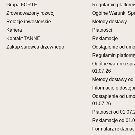
Grupa FORTE
Regulamin platform
Pn-Pt: 10:0
Zrównoważony rozwój
Ogólne Warunki Sp
SALON M
Relacje inwestorskie
Metody dostawy
Salon mebl
Kariera
Płatności
UL.FRANC
Kontakt TANNE
Reklamacje
65-943 ZI
Zakup surowca drzewnego
Odstąpienie od um
Nr tel.
6933
Regulamin platform
Adres e-ma
Godziny ot
Ogólne warunki spr
Pn-Pt: 10:0
01.07.26
Metody dostawy od 
SALON 
Informacje o dostęp
Salon mebl
Odstąpienie od um
UL.KRÓLE
01.07.26
77-300 C
Płatności od 01.07.
Nr tel.
59-8
Reklamacje od 01.0
Adres e-ma
Godziny ot
Formularz reklamac
Pn-Pt: 09:0