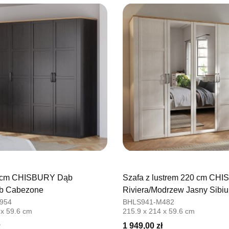
76-100 SŁ
Nr tel.
5026
Adres e-ma
Godziny ot
Pn-Pt: 09:0
SALON M
Salon mebl
UL.PLAC 
76-200 SŁ
Nr tel.
6063
Adres e-ma
Godziny ot
Pn-Pt: 10:0
5 cm CHISBURY Dąb
Szafa z lustrem 220 cm CH
SALON 
ąb Cabezone
Riviera/Modrzew Jasny Sibiu
Salon mebl
954
BHLS941-M482
 x 59.6 cm
215.9 x 214 x 59.6 cm
UL.PIONIE
66-600 K
1 949,00 zł