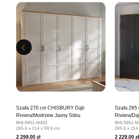
Previous
mm
Szafa 270 cm CHISBURY Dąb
Szafa 26
Riviera/Modrzew Jasny Sibiu
Riviera/D
BHLS951-M482
BHLS951-M
265.6 x 214 x 59.6 cm
265.6 x 214
2 299,00 zł
2 229,00 zł