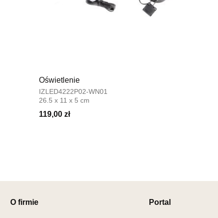
Adres e-ma
Godziny ot
Pn-Pt: 08:0
SALON 
Salon mebl
UL.SIKORS
Oświetlenie
64-980 TR
IZLED4222P02-WN01
Nr tel.
67-2
26.5 x 11 x 5 cm
Adres e-ma
119,00 zł
Godziny ot
Pn-Pt: 10:0
SALON 
Salon mebl
UL.DRYGAS
64-920 PIŁ
Nr tel.
67-3
O firmie
Portal
Adres e-ma
Godziny ot