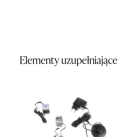
Nr tel.
5081
Adres e-ma
Godziny ot
Pn-Pt: 09:0
SALON M
Salon mebl
UL.KILIŃS
Elementy uzupełniające
78-600 WA
Nr tel.
67-3
Adres e-ma
Godziny ot
Pn-Pt: 10:0
SALON M
Salon mebl
UL.DWORC
83-340 SI
Nr tel.
6035