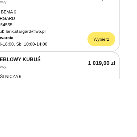
owy
 BEMA 6
ARGARD
54555
il:
larix.stargard@wp.pl
warcia
Wybierz
0-18:00, Sb: 10:00-14:00
MEBLOWY KUBUŚ
1 019,00 zł
owy
ŚLNICZA 6
OSTRZYN NAD ODRĄ
03199
warcia
Wybierz
0-18:00, Sb: 10:00-14:00
EBLOWY M JAK MEBLE
1 019,00 zł
owy
OWA 3