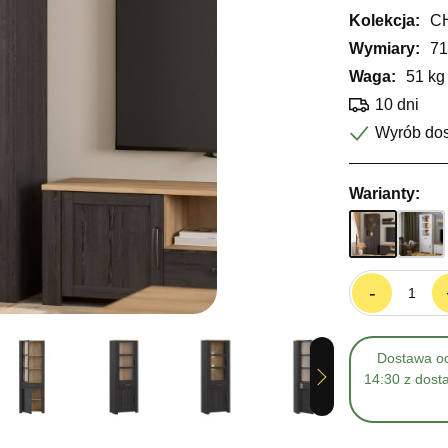
Kolekcja:
C
Wymiary:
71
Waga:
51 kg
10 dni
Wyrób do
Warianty:
-
Dostawa od
Next
14:30 z dost