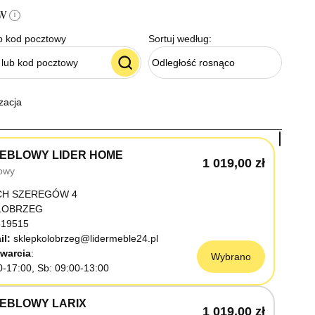
ów
i
b kod pocztowy
Sortuj według:
Odległość rosnąco
zacja
EBLOWY LIDER HOME
1 019,00 zł
owy
CH SZEREGÓW 4
OŁOBRZEG
19515
il:
sklepkolobrzeg@lidermeble24.pl
warcia
Wybrano
0-17:00, Sb: 09:00-13:00
EBLOWY LARIX
1 019,00 zł