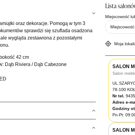
Lista salon
Miejscowość lu
pamiątki oraz dekoracje. Pomogą w tym 3
okumentów sprawdzi się szuflada osadzona
ale wygląda zestawiona z pozostałymi
Moja lokali
lonu.
ębokość 42 cm
w: Dąb Riviera / Dąb Cabezone
SALON M
Salon mebl
LED
UL.SZARY
78-100 K
Nr tel.
9435
Adres e-ma
Godziny ot
Pn-Pt: 09:0
SALON M