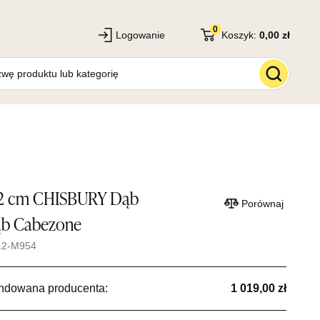
0
Logowanie
Koszyk:
0,00 zł
72 cm CHISBURY Dąb
Porównaj
ąb Cabezone
12-M954
ndowana producenta:
1 019,00 zł