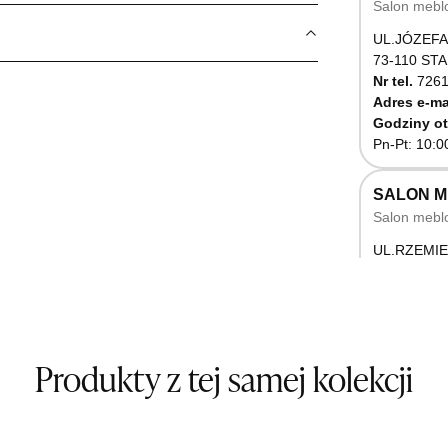
Salon mebl
UL.JÓZEFA
73-110 ST
Nr tel.
7261
Adres e-ma
Godziny ot
Pn-Pt: 10:0
SALON 
Salon mebl
UL.RZEMIE
66-470 K
Nr tel.
5071
Godziny ot
Pn-Pt: 10:0
Produkty z tej samej kolekcji
SALON M
Salon mebl
UL.BASZT