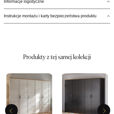
Informacje logistyczne
1 899,00 zł
Wybierz
Instrukcje montażu i karty bezpieczeństwa produktu
SALON MEBLOWY MEBLE EXPO
Salon meblowy
UL.PLAC DĄBROWSKIEGO 3
76-200 SŁUPSK
Nr tel.
606350240
Produkty z tej samej kolekcji
Adres e-mail:
salon@mebleexpo.com.pl
Godziny otwarcia
Pn-Pt: 10:00-18:00, Sb: 10:00-15:00
1 899,00 zł
Wybierz
SALON MEBLOWY MEBLOSTYL
Previous
Next
Salon meblowy