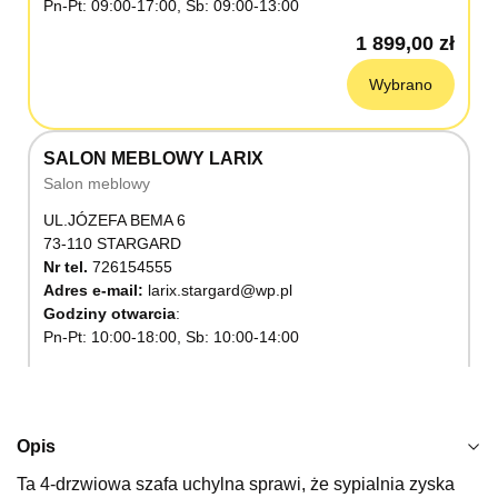
Pn-Pt: 09:00-17:00, Sb: 09:00-13:00
1 899,00 zł
Wybrano
SALON MEBLOWY LARIX
Salon meblowy
UL.JÓZEFA BEMA 6
73-110 STARGARD
Nr tel.
726154555
Adres e-mail:
larix.stargard@wp.pl
Godziny otwarcia
Pn-Pt: 10:00-18:00, Sb: 10:00-14:00
1 899,00 zł
Wybierz
Opis
Ta 4-drzwiowa szafa uchylna sprawi, że sypialnia zyska
SALON MEBLOWY KUBUŚ