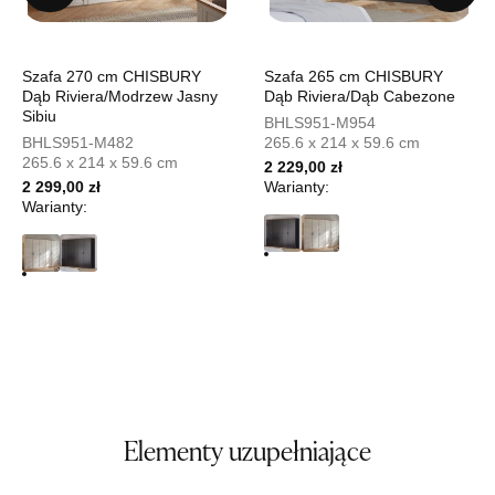
UL.PIONIERÓW 44
66-600 KROSNO ODRZAŃSKIE
Nr tel.
508100164
Szafa 270 cm CHISBURY
Szafa 265 cm CHISBURY
Dąb Riviera/Modrzew Jasny
Dąb Riviera/Dąb Cabezone
Adres e-mail:
meblostyl01@op.pl
Sibiu
Godziny otwarcia
BHLS951-M954
BHLS951-M482
265.6 x 214 x 59.6 cm
Pn-Pt: 09:00-17:00, Sb: 09:00-14:00
265.6 x 214 x 59.6 cm
2 229,00 zł
1 899,00 zł
2 299,00 zł
Warianty:
Warianty:
Wybierz
SALON MEBLOWY ORION
Salon meblowy
UL.KILIŃSZCZAKÓW 43
78-600 WAŁCZ
Nr tel.
67-3873822
Adres e-mail:
orion@wphw.pl
Godziny otwarcia
Elementy uzupełniające
Pn-Pt: 10:00-18:00, Sb: 10:00-14:00