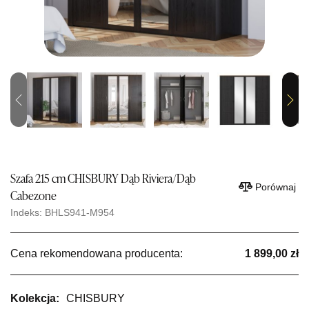
Previous
Next
Szafa 215 cm CHISBURY Dąb Riviera/Dąb
Porównaj
Cabezone
Indeks: BHLS941-M954
Cena rekomendowana producenta:
1 899,00 zł
Kolekcja:
CHISBURY