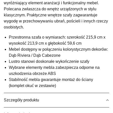
wyróżniający element aranżacji i funkcjonalny mebel.
Salon meblowy
Polecana zwłaszcza do wnętrz urządzonych w stylu
UL.RZEMIEŚLNICZA 6
klasycznym. Praktyczne wnętrze szafy zagwarantuje
66-470 KOSTRZYN NAD ODRĄ
wygodę w przechowywaniu ubrań, pościeli i innych rzeczy
Nr tel.
507103199
osobistych.
Godziny otwarcia
Pn-Pt: 10:00-18:00, Sb: 10:00-14:00
Przestronna szafa o wymiarach: szerokość 215,9 cm x
1 899,00 zł
wysokość 213,9 cm x głębokość 59,6 cm
Mebel dostępny w połączeniu kolorystycznym dekorów:
Wybierz
Dąb Riviera / Dąb Cabezone
Lustro stanowi doskonałe wykończenie szafy
Wybrane elementy mebla zabezpiecza odporne na
SALON MEBLOWY M JAK MEBLE
uszkodzenia obrzeże ABS
Salon meblowy
Stabilność mebla gwarantuje montaż do ściany
UL.BASZTOWA 3
(komplet okuć w zestawie)
76-100 SŁAWNO
Nr tel.
502668736
Adres e-mail:
pph.catrin@wp.pl
Szczegóły produktu
Godziny otwarcia
Pn-Pt: 09:00-17:00, Sb: 09:00-13:00