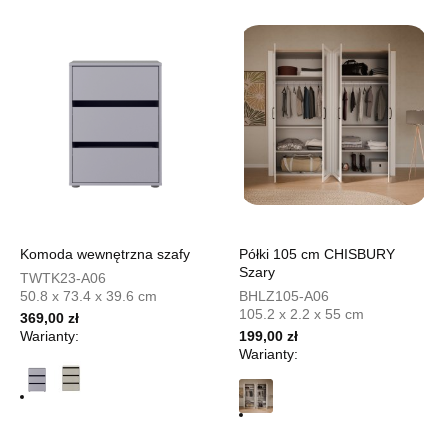
1 899,00 zł
Wybierz
SALON MEBLOWY TED
Salon meblowy
UL.DWORCOWA 4
83-340 SIERAKOWICE
Nr tel.
603580345
Adres e-mail:
meb_ted@o2.pl
Komoda wewnętrzna szafy
Półki 105 cm CHISBURY
Godziny otwarcia
Szary
TWTK23-A06
Pn-Pt: 08:00-18:00, Sb: 08:00-14:00
50.8 x 73.4 x 39.6 cm
BHLZ105-A06
1 899,00 zł
105.2 x 2.2 x 55 cm
369,00 zł
Warianty:
199,00 zł
Wybierz
Warianty:
SALON MEBLOWY PRYM
Salon meblowy