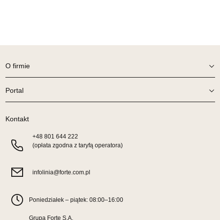
UL.SIKORSKIEGO 59
64-980 TRZCIANKA
Nr tel.
67-2162430
Adres e-mail:
prym@wphw.pl
Godziny otwarcia
Pn-Pt: 10:00-18:00, Sb: 10:00-14:00
O firmie
1 899,00 zł
Portal
Wybierz
Kontakt
SALON MEBLOWY HERMES
+48
801 644 222
Salon meblowy
(opłata zgodna z taryfą operatora)
UL.DRYGASA 4-6
64-920 PIŁA
infolinia@forte.com.pl
Nr tel.
67-3517335
Adres e-mail:
hermes@wphw.pl
Godziny otwarcia
Poniedziałek – piątek: 08:00–16:00
Pn-Pt: 10:00-18:00, Sb: 10:00-14:00
Grupa Forte S.A.