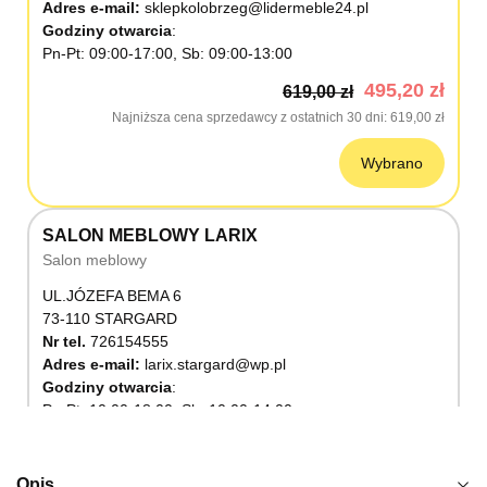
Adres e-mail:
sklepkolobrzeg@lidermeble24.pl
Godziny otwarcia
Pn-Pt: 09:00-17:00, Sb: 09:00-13:00
495,20 zł
619,00 zł
Najniższa cena sprzedawcy z ostatnich 30 dni
619,00 zł
Wybrano
SALON MEBLOWY LARIX
Salon meblowy
UL.JÓZEFA BEMA 6
73-110 STARGARD
Nr tel.
726154555
Adres e-mail:
larix.stargard@wp.pl
Godziny otwarcia
Pn-Pt: 10:00-18:00, Sb: 10:00-14:00
495,20 zł
619,00 zł
Najniższa cena sprzedawcy z ostatnich 30 dni
619,00 zł
Opis