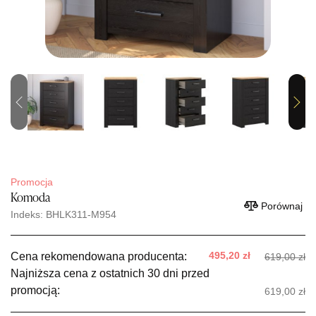
Previous
Next
Promocja
Komoda
Porównaj
Indeks: BHLK311-M954
495,20 zł
Cena rekomendowana producenta:
619,00 zł
Najniższa cena z ostatnich 30 dni przed
promocją:
619,00 zł