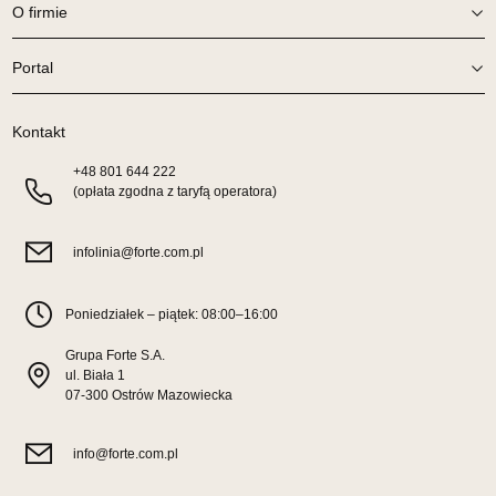
O firmie
SALON MEBLOWY ORION
Portal
Salon meblowy
UL.KILIŃSZCZAKÓW 43
Kontakt
78-600 WAŁCZ
Nr tel.
67-3873822
+48
801 644 222
Adres e-mail:
orion@wphw.pl
(opłata zgodna z taryfą operatora)
Godziny otwarcia
Pn-Pt: 10:00-18:00, Sb: 10:00-14:00
infolinia@forte.com.pl
495,20 zł
619,00 zł
Najniższa cena sprzedawcy z ostatnich 30 dni
495,20 zł
Poniedziałek – piątek: 08:00–16:00
Wybierz
Grupa Forte S.A.
ul. Biała 1
07-300 Ostrów Mazowiecka
SALON MEBLOWY TED
Salon meblowy
info@forte.com.pl
UL.DWORCOWA 4