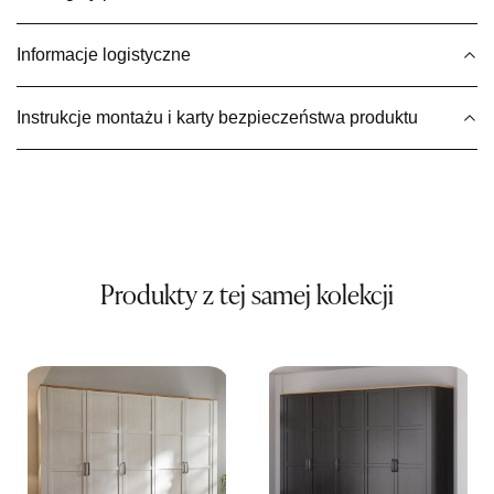
UL.BASZTOWA 3
76-100 SŁAWNO
Informacje logistyczne
Nr tel.
502668736
Adres e-mail:
pph.catrin@wp.pl
Godziny otwarcia
Instrukcje montażu i karty bezpieczeństwa produktu
Pn-Pt: 09:00-17:00, Sb: 09:00-13:00
495,20 zł
619,00 zł
Najniższa cena sprzedawcy z ostatnich 30 dni
619,00 zł
Wybierz
Produkty z tej samej kolekcji
SALON MEBLOWY MEBLE EXPO
Salon meblowy
UL.PLAC DĄBROWSKIEGO 3
76-200 SŁUPSK
Nr tel.
606350240
Adres e-mail:
salon@mebleexpo.com.pl
Godziny otwarcia
Pn-Pt: 10:00-18:00, Sb: 10:00-15:00