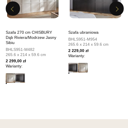
495,20 zł
Previous
Next
619,00 zł
Najniższa cena sprzedawcy z ostatnich 30 dni
619,00 zł
Wybierz
Szafa 270 cm CHISBURY
Szafa ubraniowa
Dąb Riviera/Modrzew Jasny
BHLS951-M954
Sibiu
265.6 x 214 x 59.6 cm
SALON MEBLOWY MEBLOSTYL
BHLS951-M482
2 229,00 zł
Salon meblowy
265.6 x 214 x 59.6 cm
Warianty:
2 299,00 zł
UL.PIONIERÓW 44
Warianty:
66-600 KROSNO ODRZAŃSKIE
Nr tel.
508100164
Adres e-mail:
meblostyl01@op.pl
Godziny otwarcia
Pn-Pt: 09:00-17:00, Sb: 09:00-14:00
495,20 zł
619,00 zł
Najniższa cena sprzedawcy z ostatnich 30 dni
619,00 zł
Wybierz