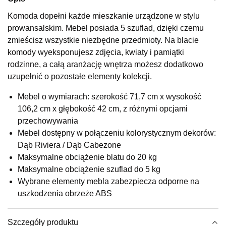
Wybierz
Komoda dopełni każde mieszkanie urządzone w stylu
prowansalskim. Mebel posiada 5 szuflad, dzięki czemu
zmieścisz wszystkie niezbędne przedmioty. Na blacie
SALON MEBLOWY KUBUŚ
komody wyeksponujesz zdjęcia, kwiaty i pamiątki
Salon meblowy
rodzinne, a całą aranżację wnętrza możesz dodatkowo
uzupełnić o pozostałe elementy kolekcji.
UL.RZEMIEŚLNICZA 6
66-470 KOSTRZYN NAD ODRĄ
Mebel o wymiarach: szerokość 71,7 cm x wysokość
Nr tel.
507103199
106,2 cm x głębokość 42 cm, z różnymi opcjami
Godziny otwarcia
Pn-Pt: 10:00-18:00, Sb: 10:00-14:00
przechowywania
Mebel dostępny w połączeniu kolorystycznym dekorów:
495,20 zł
619,00 zł
Dąb Riviera / Dąb Cabezone
Najniższa cena sprzedawcy z ostatnich 30 dni
619,00 zł
Maksymalne obciążenie blatu do 20 kg
Maksymalne obciążenie szuflad do 5 kg
Wybierz
Wybrane elementy mebla zabezpiecza odporne na
uszkodzenia obrzeże ABS
SALON MEBLOWY M JAK MEBLE
Salon meblowy
Szczegóły produktu