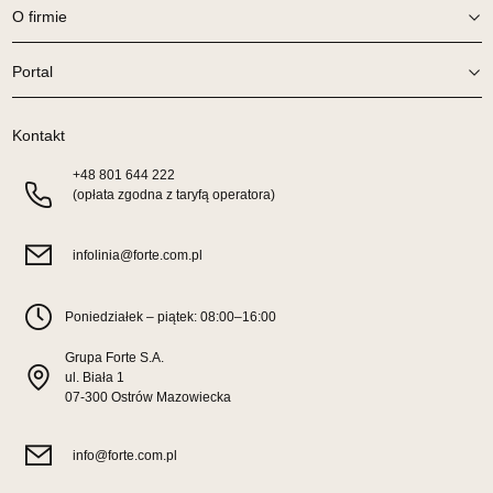
1 129,00 zł
O firmie
Wybierz
Portal
SALON MEBLOWY TED
Kontakt
Salon meblowy
+48
801 644 222
UL.DWORCOWA 4
(opłata zgodna z taryfą operatora)
83-340 SIERAKOWICE
Nr tel.
603580345
infolinia@forte.com.pl
Adres e-mail:
meb_ted@o2.pl
Godziny otwarcia
Pn-Pt: 08:00-18:00, Sb: 08:00-14:00
Poniedziałek – piątek: 08:00–16:00
1 129,00 zł
Grupa Forte S.A.
ul. Biała 1
Wybierz
07-300 Ostrów Mazowiecka
SALON MEBLOWY PRYM
info@forte.com.pl
Salon meblowy