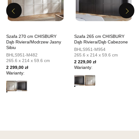
UL.PIONIERÓW 44
Previous
Next
66-600 KROSNO ODRZAŃSKIE
Nr tel.
508100164
Adres e-mail:
meblostyl01@op.pl
Godziny otwarcia
Szafa 270 cm CHISBURY
Szafa 265 cm CHISBURY
Pn-Pt: 09:00-17:00, Sb: 09:00-14:00
Dąb Riviera/Modrzew Jasny
Dąb Riviera/Dąb Cabezone
Sibiu
BHLS951-M954
1 129,00 zł
BHLS951-M482
265.6 x 214 x 59.6 cm
265.6 x 214 x 59.6 cm
2 229,00 zł
Wybierz
2 299,00 zł
Warianty:
Warianty:
SALON MEBLOWY ORION
Salon meblowy
UL.KILIŃSZCZAKÓW 43
78-600 WAŁCZ
Nr tel.
67-3873822
Adres e-mail:
orion@wphw.pl
Godziny otwarcia
Pn-Pt: 10:00-18:00, Sb: 10:00-14:00