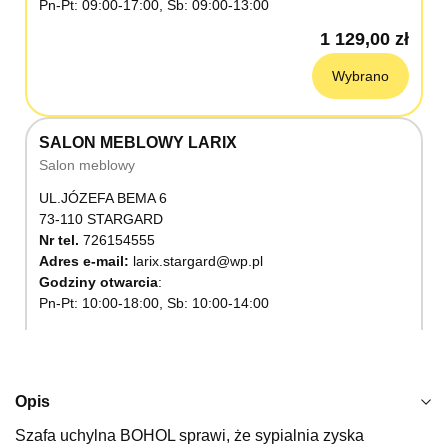
Pn-Pt: 09:00-17:00, Sb: 09:00-13:00
1 129,00 zł
Wybrano
SALON MEBLOWY LARIX
Salon meblowy
UL.JÓZEFA BEMA 6
73-110 STARGARD
Nr tel.
726154555
Adres e-mail:
larix.stargard@wp.pl
Godziny otwarcia
Pn-Pt: 10:00-18:00, Sb: 10:00-14:00
1 129,00 zł
Wybierz
Opis
Szafa uchylna BOHOL sprawi, że sypialnia zyska
SALON MEBLOWY KUBUŚ