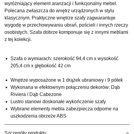
wyróżniający element aranżacji i funkcjonalny mebel.
Salon meblowy
Polecana zwłaszcza do wnętrz urządzonych w stylu
UL.RZEMIEŚLNICZA 6
klasycznym. Praktyczne wnętrze szafy zagwarantuje
66-470 KOSTRZYN NAD ODRĄ
wygodę w przechowywaniu ubrań, pościeli i innych rzeczy
Nr tel.
507103199
osobistych. Szafa dobrze komponuje się z innymi meblami
Godziny otwarcia
z tej kolekcji.
Pn-Pt: 10:00-18:00, Sb: 10:00-14:00
1 129,00 zł
Szafa o wymiarach: szerokość 94,4 cm x wysokość
Wybierz
205,4 cm x głębokość 42 cm
Wnętrze wyposażone w 1 drążek ubraniowy i 9 półek
SALON MEBLOWY M JAK MEBLE
Wykonana w efektownym połączeniu dekorów: Dąb
Salon meblowy
Riviera / Dąb Cabezone
UL.BASZTOWA 3
Lustro stanowi doskonałe wykończenie szafy
76-100 SŁAWNO
Wybrane elementy mebla zabezpiecza odporne na
Nr tel.
502668736
uszkodzenia obrzeże ABS
Adres e-mail:
pph.catrin@wp.pl
Godziny otwarcia
Pn-Pt: 09:00-17:00, Sb: 09:00-13:00
Szczegóły produktu