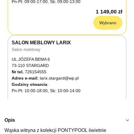
Pn-Pt: 09:00-17:00, Sb: 09:00-13:00
1 149,00 zł
Wybrano
SALON MEBLOWY LARIX
Salon meblowy
UL.JÓZEFA BEMA 6
73-110 STARGARD
Nr tel.
726154555
Adres e-mail:
larix.stargard@wp.pl
Godziny otwarcia
Pn-Pt: 10:00-18:00, Sb: 10:00-14:00
1 149,00 zł
Wybierz
Opis
Wąska witryna z kolekcji PONTYPOOL świetnie
SALON MEBLOWY KUBUŚ