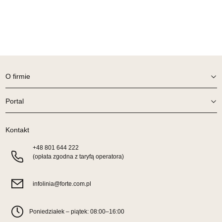
UL.SIKORSKIEGO 59
64-980 TRZCIANKA
Nr tel.
67-2162430
Adres e-mail:
prym@wphw.pl
Godziny otwarcia
Pn-Pt: 10:00-18:00, Sb: 10:00-14:00
O firmie
1 149,00 zł
Wybierz
Portal
Kontakt
SALON MEBLOWY HERMES
Salon meblowy
+48
801 644 222
(opłata zgodna z taryfą operatora)
UL.DRYGASA 4-6
64-920 PIŁA
Nr tel.
67-3517335
infolinia@forte.com.pl
Adres e-mail:
hermes@wphw.pl
Godziny otwarcia
Pn-Pt: 10:00-18:00, Sb: 10:00-14:00
Poniedziałek – piątek: 08:00–16:00