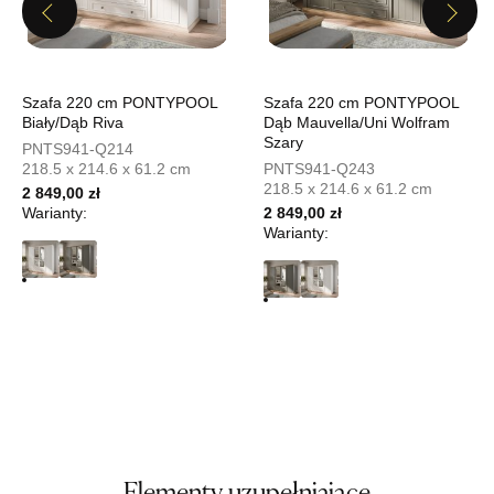
Previous
Next
UL.PIONIERÓW 44
66-600 KROSNO ODRZAŃSKIE
Nr tel.
508100164
Adres e-mail:
meblostyl01@op.pl
Szafa 220 cm PONTYPOOL
Szafa 220 cm PONTYPOOL
Godziny otwarcia
Biały/Dąb Riva
Dąb Mauvella/Uni Wolfram
Szary
Pn-Pt: 09:00-17:00, Sb: 09:00-14:00
PNTS941-Q214
218.5 x 214.6 x 61.2 cm
PNTS941-Q243
1 149,00 zł
218.5 x 214.6 x 61.2 cm
2 849,00 zł
Warianty:
2 849,00 zł
Wybierz
Warianty:
SALON MEBLOWY ORION
Salon meblowy
UL.KILIŃSZCZAKÓW 43
78-600 WAŁCZ
Nr tel.
67-3873822
Adres e-mail:
orion@wphw.pl
Godziny otwarcia
Pn-Pt: 10:00-18:00, Sb: 10:00-14:00