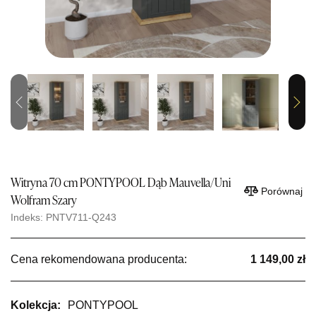
Previous
Next
Witryna 70 cm PONTYPOOL Dąb Mauvella/Uni
Porównaj
Wolfram Szary
Indeks: PNTV711-Q243
Cena rekomendowana producenta:
1 149,00 zł
Kolekcja:
PONTYPOOL