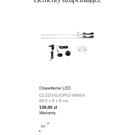
Elementy uzupełniające
1 149,00 zł
Wybierz
SALON MEBLOWY TED
Salon meblowy
UL.DWORCOWA 4
83-340 SIERAKOWICE
Nr tel.
603580345
Adres e-mail:
meb_ted@o2.pl
Godziny otwarcia
Pn-Pt: 08:00-18:00, Sb: 08:00-14:00
Oświetlenie LED
1 149,00 zł
IZLED16L63P02-WW04
68.5 x 8 x 8 cm
Wybierz
139,00 zł
Warianty:
SALON MEBLOWY PRYM
Salon meblowy