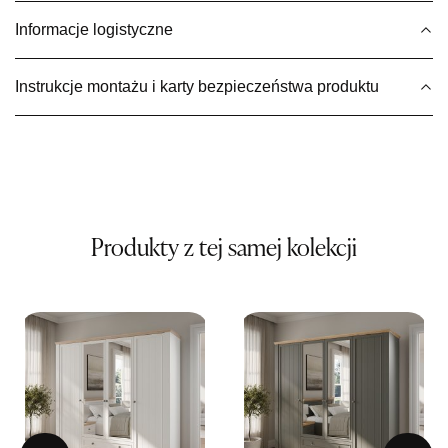
1 149,00 zł
Informacje logistyczne
Wybierz
Instrukcje montażu i karty bezpieczeństwa produktu
SALON MEBLOWY MEBLE EXPO
Salon meblowy
UL.PLAC DĄBROWSKIEGO 3
76-200 SŁUPSK
Nr tel.
606350240
Adres e-mail:
salon@mebleexpo.com.pl
Produkty z tej samej kolekcji
Godziny otwarcia
Pn-Pt: 10:00-18:00, Sb: 10:00-15:00
1 149,00 zł
Wybierz
SALON MEBLOWY MEBLOSTYL
Salon meblowy