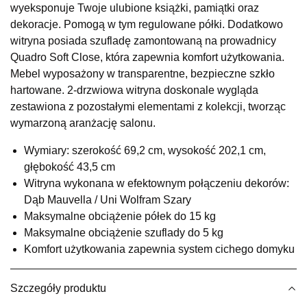
wyeksponuje Twoje ulubione książki, pamiątki oraz
Salon meblowy
dekoracje. Pomogą w tym regulowane półki. Dodatkowo
UL.RZEMIEŚLNICZA 6
witryna posiada szufladę zamontowaną na prowadnicy
66-470 KOSTRZYN NAD ODRĄ
Quadro Soft Close, która zapewnia komfort użytkowania.
Nr tel.
507103199
Mebel wyposażony w transparentne, bezpieczne szkło
Godziny otwarcia
hartowane. 2-drzwiowa witryna doskonale wygląda
Pn-Pt: 10:00-18:00, Sb: 10:00-14:00
zestawiona z pozostałymi elementami z kolekcji, tworząc
1 149,00 zł
wymarzoną aranżację salonu.
Wybierz
Wymiary: szerokość 69,2 cm, wysokość 202,1 cm,
głębokość 43,5 cm
Witryna wykonana w efektownym połączeniu dekorów:
SALON MEBLOWY M JAK MEBLE
Dąb Mauvella / Uni Wolfram Szary
Salon meblowy
Maksymalne obciążenie półek do 15 kg
UL.BASZTOWA 3
Maksymalne obciążenie szuflady do 5 kg
76-100 SŁAWNO
Komfort użytkowania zapewnia system cichego domyku
Nr tel.
502668736
Adres e-mail:
pph.catrin@wp.pl
Godziny otwarcia
Szczegóły produktu
Pn-Pt: 09:00-17:00, Sb: 09:00-13:00