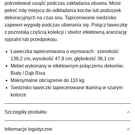
potrzebował usiąść podczas zakładania obuwia. Może
UL.RZEMIEŚLNICZA 6
pełnić rolę miejsca do odkładania koców lub poduszek
66-470 KOSTRZYN NAD ODRĄ
dekoracyjnych na czas snu. Tapicerowane siedzisko
Nr tel.
507103199
zapewni wygodę podczas ubierania się. Połącz ławeczkę
Godziny otwarcia
z pozostałą częścią kolekcji i stwórz efektowną aranżację
Pn-Pt: 10:00-18:00, Sb: 10:00-14:00
sypialni lub przedpokoju.
899,00 zł
Ławeczka tapiecerowana o wymiarach: szerokość
Wybierz
138,2 cm, wysokość 47,9 cm, głębokość 36,1 cm
Mebel wykonany w efektownym połączeniu dekorów:
Biały / Dąb Riva
SALON MEBLOWY M JAK MEBLE
Maksymalne obciążenie do 110 kg
Salon meblowy
Siedzisko ławeczki tapiecerowane tkaniną w szarym
UL.BASZTOWA 3
kolorze
76-100 SŁAWNO
Nr tel.
502668736
Adres e-mail:
pph.catrin@wp.pl
Szczegóły produktu
Godziny otwarcia
Pn-Pt: 09:00-17:00, Sb: 09:00-13:00
Informacje logistyczne
899,00 zł