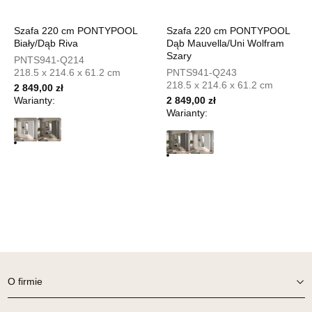
UL.PIONIERÓW 44
66-600 KROSNO ODRZAŃSKIE
Nr tel.
508100164
Szafa 220 cm PONTYPOOL
Szafa 220 cm PONTYPOOL
Biały/Dąb Riva
Dąb Mauvella/Uni Wolfram
Adres e-mail:
meblostyl01@op.pl
Szary
Godziny otwarcia
PNTS941-Q214
218.5 x 214.6 x 61.2 cm
PNTS941-Q243
Pn-Pt: 09:00-17:00, Sb: 09:00-14:00
218.5 x 214.6 x 61.2 cm
2 849,00 zł
899,00 zł
Warianty:
2 849,00 zł
Warianty:
Wybierz
SALON MEBLOWY ORION
Salon meblowy
UL.KILIŃSZCZAKÓW 43
78-600 WAŁCZ
Nr tel.
67-3873822
Adres e-mail:
orion@wphw.pl
Godziny otwarcia
Pn-Pt: 10:00-18:00, Sb: 10:00-14:00
O firmie
899,00 zł