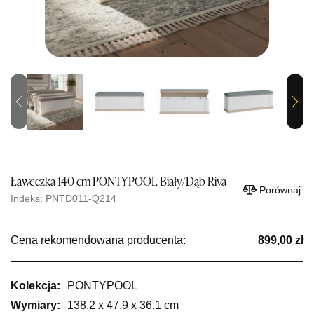
Previous
Next
Ławeczka 140 cm PONTYPOOL Biały/Dąb Riva
Porównaj
Indeks: PNTD011-Q214
Cena rekomendowana producenta:
899,00 zł
Kolekcja:
PONTYPOOL
Wymiary:
138.2 x 47.9 x 36.1 cm