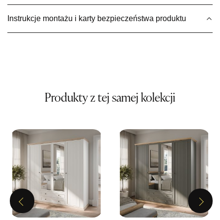
Wybierz
Instrukcje montażu i karty bezpieczeństwa produktu
SALON MEBLOWY MEBLE EXPO
Salon meblowy
UL.PLAC DĄBROWSKIEGO 3
76-200 SŁUPSK
Nr tel.
606350240
Produkty z tej samej kolekcji
Adres e-mail:
salon@mebleexpo.com.pl
Godziny otwarcia
Pn-Pt: 10:00-18:00, Sb: 10:00-15:00
899,00 zł
Wybierz
SALON MEBLOWY MEBLOSTYL
Previous
Next
Salon meblowy