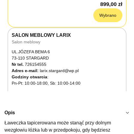
899,00 zł
Wybrano
SALON MEBLOWY LARIX
Salon meblowy
UL.JÓZEFA BEMA 6
73-110 STARGARD
Nr tel.
726154555
Adres e-mail:
larix.stargard@wp.pl
Godziny otwarcia
Pn-Pt: 10:00-18:00, Sb: 10:00-14:00
899,00 zł
Wybierz
Opis
Ławeczka tapicerowana może stanąć przy dolnym
SALON MEBLOWY KUBUŚ
wezgłowiu łóżka lub w przedpokoju, gdy będziesz
Salon meblowy