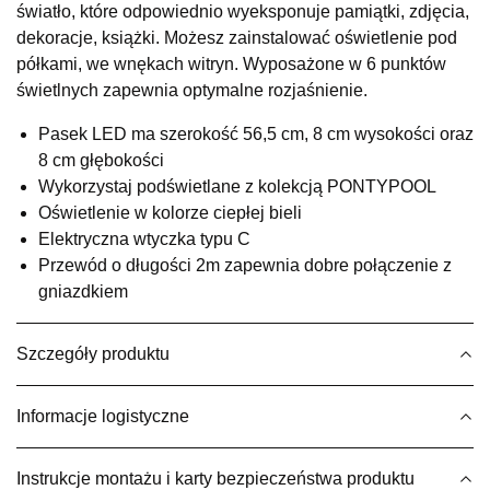
światło, które odpowiednio wyeksponuje pamiątki, zdjęcia,
UL.RZEMIEŚLNICZA 6
dekoracje, książki. Możesz zainstalować oświetlenie pod
66-470 KOSTRZYN NAD ODRĄ
półkami, we wnękach witryn. Wyposażone w 6 punktów
Nr tel.
507103199
świetlnych zapewnia optymalne rozjaśnienie.
Godziny otwarcia
Pn-Pt: 10:00-18:00, Sb: 10:00-14:00
Pasek LED ma szerokość 56,5 cm, 8 cm wysokości oraz
229,00 zł
8 cm głębokości
Wykorzystaj podświetlane z kolekcją PONTYPOOL
Wybierz
Oświetlenie w kolorze ciepłej bieli
Elektryczna wtyczka typu C
Przewód o długości 2m zapewnia dobre połączenie z
SALON MEBLOWY M JAK MEBLE
gniazdkiem
Salon meblowy
UL.BASZTOWA 3
76-100 SŁAWNO
Szczegóły produktu
Nr tel.
502668736
Adres e-mail:
pph.catrin@wp.pl
Informacje logistyczne
Godziny otwarcia
Pn-Pt: 09:00-17:00, Sb: 09:00-13:00
Instrukcje montażu i karty bezpieczeństwa produktu
229,00 zł