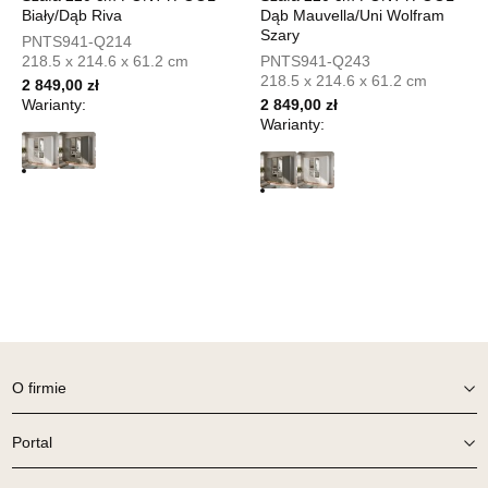
UL.PIONIERÓW 44
Biały/Dąb Riva
Dąb Mauvella/Uni Wolfram
66-600 KROSNO ODRZAŃSKIE
Szary
PNTS941-Q214
Nr tel.
508100164
218.5 x 214.6 x 61.2 cm
PNTS941-Q243
Adres e-mail:
meblostyl01@op.pl
218.5 x 214.6 x 61.2 cm
2 849,00 zł
Godziny otwarcia
Warianty:
2 849,00 zł
Pn-Pt: 09:00-17:00, Sb: 09:00-14:00
Warianty:
229,00 zł
Wybierz
SALON MEBLOWY ORION
Salon meblowy
UL.KILIŃSZCZAKÓW 43
78-600 WAŁCZ
Nr tel.
67-3873822
O firmie
Adres e-mail:
orion@wphw.pl
Godziny otwarcia
Pn-Pt: 10:00-18:00, Sb: 10:00-14:00
Portal
229,00 zł