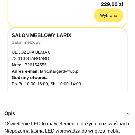
229,00 zł
Wybrano
SALON MEBLOWY LARIX
Salon meblowy
UL.JÓZEFA BEMA 6
73-110 STARGARD
Nr tel.
726154555
Adres e-mail:
larix.stargard@wp.pl
Godziny otwarcia
Pn-Pt: 10:00-18:00, Sb: 10:00-14:00
229,00 zł
Wybierz
Opis
Oświetlenie LED to mały element o dużych możliwościach.
SALON MEBLOWY KUBUŚ
Niepozorna taśma LED wprowadza do wnętrza mebla
Salon meblowy