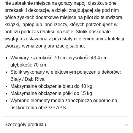
nie zabraknie miejsca na gorący napój, ciastko, słone
UL.RZEMIEŚLNICZA 6
przekąski i dekoracje, a dzięki znajdującej się pod nim
66-470 KOSTRZYN NAD ODRĄ
półce zyskach dodatkowe miejsce na pilot do telewizora,
Nr tel.
507103199
książki, laptop lub inne rzeczy, których potrzebujesz w
Godziny otwarcia
pobliżu podczas relaksu na sofie. Stolik doskonale
Pn-Pt: 10:00-18:00, Sb: 10:00-14:00
wygląda zestawiona z pozostałymi elementami z kolekcji,
679,00 zł
tworząc wymarzoną aranżację salonu.
Wybierz
Wymiary: szerokość 70 cm, wysokość 43,4 cm,
głębokość 70 cm
Stolik wykonany w efektownym połączeniu dekorów:
SALON MEBLOWY M JAK MEBLE
Biały / Dąb Riva
Salon meblowy
Maksymalne obciążenie blatu do 40 kg
UL.BASZTOWA 3
Maksymalne obciążenie półki do 15 kg
76-100 SŁAWNO
Wybrane elementy mebla zabezpiecza odporne na
Nr tel.
502668736
uszkodzenia obrzeże ABS
Adres e-mail:
pph.catrin@wp.pl
Godziny otwarcia
Pn-Pt: 09:00-17:00, Sb: 09:00-13:00
Szczegóły produktu
679,00 zł