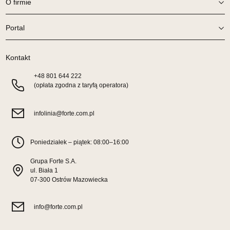
O firmie
Wybierz
Portal
SALON MEBLOWY TED
Kontakt
Salon meblowy
UL.DWORCOWA 4
+48
801 644 222
(opłata zgodna z taryfą operatora)
83-340 SIERAKOWICE
Nr tel.
603580345
Adres e-mail:
meb_ted@o2.pl
infolinia@forte.com.pl
Godziny otwarcia
Pn-Pt: 08:00-18:00, Sb: 08:00-14:00
Poniedziałek – piątek: 08:00–16:00
679,00 zł
Grupa Forte S.A.
Wybierz
ul. Biała 1
07-300 Ostrów Mazowiecka
SALON MEBLOWY PRYM
info@forte.com.pl
Salon meblowy
UL.SIKORSKIEGO 59