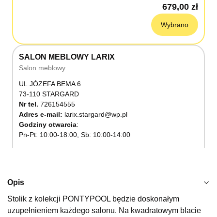
679,00 zł
Wybrano
SALON MEBLOWY LARIX
Salon meblowy
UL.JÓZEFA BEMA 6
73-110 STARGARD
Nr tel.
726154555
Adres e-mail:
larix.stargard@wp.pl
Godziny otwarcia
Pn-Pt: 10:00-18:00, Sb: 10:00-14:00
679,00 zł
Wybierz
Opis
Stolik z kolekcji PONTYPOOL będzie doskonałym
SALON MEBLOWY KUBUŚ
uzupełnieniem każdego salonu. Na kwadratowym blacie
Salon meblowy