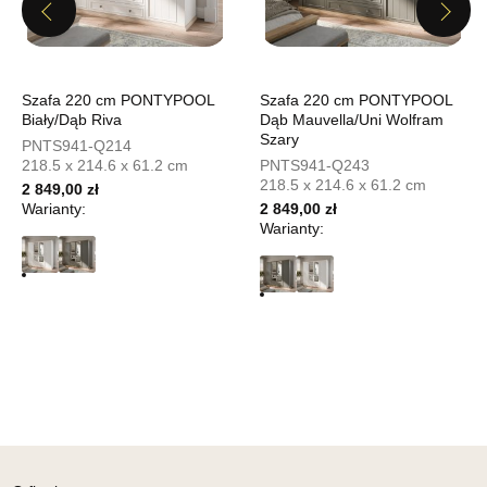
UL.PIONIERÓW 44
Previous
Next
66-600 KROSNO ODRZAŃSKIE
Nr tel.
508100164
Adres e-mail:
meblostyl01@op.pl
Godziny otwarcia
Szafa 220 cm PONTYPOOL
Szafa 220 cm PONTYPOOL
Pn-Pt: 09:00-17:00, Sb: 09:00-14:00
Biały/Dąb Riva
Dąb Mauvella/Uni Wolfram
Szary
PNTS941-Q214
679,00 zł
218.5 x 214.6 x 61.2 cm
PNTS941-Q243
218.5 x 214.6 x 61.2 cm
2 849,00 zł
Wybierz
Warianty:
2 849,00 zł
Warianty:
SALON MEBLOWY ORION
Salon meblowy
UL.KILIŃSZCZAKÓW 43
78-600 WAŁCZ
Nr tel.
67-3873822
Adres e-mail:
orion@wphw.pl
Godziny otwarcia
Pn-Pt: 10:00-18:00, Sb: 10:00-14:00
679,00 zł