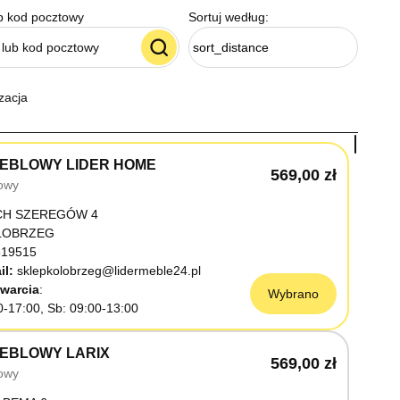
b kod pocztowy
Sortuj według:
sort_distance
zacja
EBLOWY LIDER HOME
569,00 zł
owy
CH SZEREGÓW 4
OŁOBRZEG
19515
il:
sklepkolobrzeg@lidermeble24.pl
warcia
Wybrano
0-17:00, Sb: 09:00-13:00
EBLOWY LARIX
569,00 zł
owy