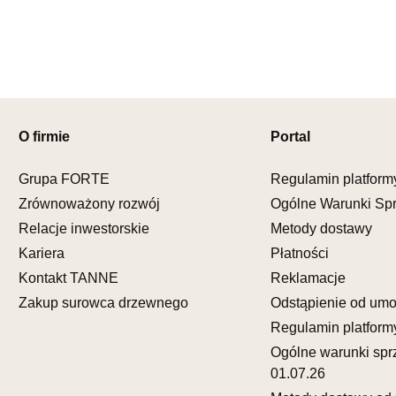
Godziny ot
Pn-Pt: 09:0
SALON M
Salon mebl
UL.KILIŃS
O firmie
Portal
78-600 WA
Nr tel.
67-3
Grupa FORTE
Regulamin platform
Adres e-ma
Godziny ot
Zrównoważony rozwój
Ogólne Warunki Sp
Pn-Pt: 10:0
Relacje inwestorskie
Metody dostawy
Kariera
Płatności
SALON M
Kontakt TANNE
Reklamacje
Salon mebl
Zakup surowca drzewnego
Odstąpienie od um
UL.DWORC
Regulamin platform
83-340 SI
Nr tel.
6035
Ogólne warunki spr
Adres e-ma
01.07.26
Godziny ot