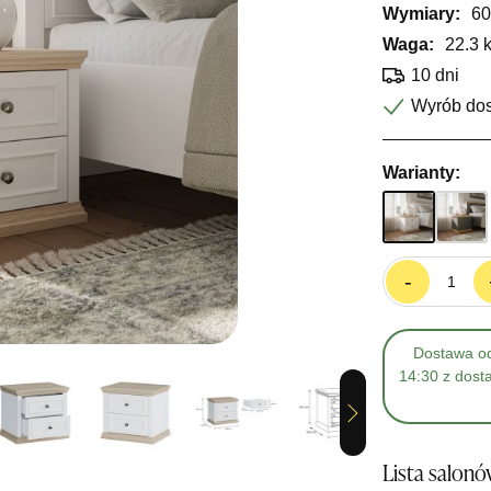
Wymiary:
60
Waga:
22.3 
10 dni
Wyrób do
Warianty:
-
Dostawa od
14:30 z dost
Next
Lista salon