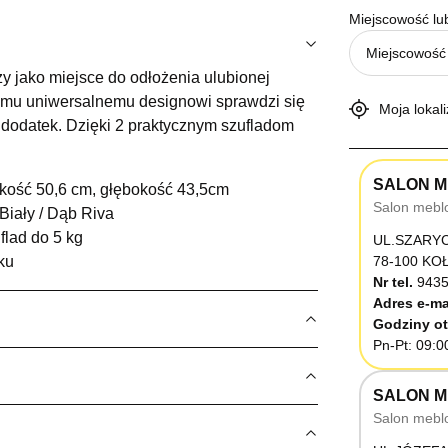
Miejscowość lu
ży jako miejsce do odłożenia ulubionej
wojemu uniwersalnemu designowi sprawdzi się
Moja lokali
y dodatek. Dzięki 2 praktycznym szufladom
SALON M
kość 50,6 cm, głębokość 43,5cm
Salon mebl
iały / Dąb Riva
flad do 5 kg
UL.SZARY
ku
78-100 K
Nr tel.
9435
Adres e-ma
Godziny ot
Pn-Pt: 09:0
SALON M
Salon mebl