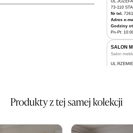
UL.JÓZEFA
73-110 ST
Nr tel.
7261
Adres e-ma
Godziny ot
Pn-Pt: 10:0
SALON 
Salon mebl
UL.RZEMIE
66-470 K
Nr tel.
5071
Godziny ot
Pn-Pt: 10:0
Produkty z tej samej kolekcji
SALON M
Salon mebl
UL.BASZT
76-100 SŁ
Nr tel.
5026