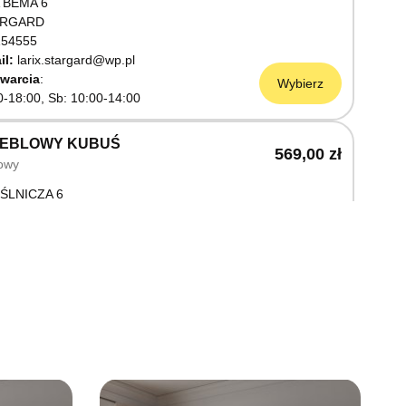
 BEMA 6
ARGARD
54555
il:
larix.stargard@wp.pl
warcia
Wybierz
0-18:00, Sb: 10:00-14:00
MEBLOWY KUBUŚ
569,00 zł
owy
ŚLNICZA 6
OSTRZYN NAD ODRĄ
03199
warcia
Wybierz
0-18:00, Sb: 10:00-14:00
EBLOWY M JAK MEBLE
569,00 zł
owy
OWA 3
AWNO
68736