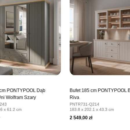
Adres e-ma
Godziny ot
Pn-Pt: 09:0
SALON M
Salon mebl
UL.PLAC 
76-200 SŁ
Nr tel.
6063
Adres e-ma
Godziny ot
Pn-Pt: 10:0
0 cm PONTYPOOL Dąb
Bufet 185 cm PONTYPOOL B
SALON 
ni Wolfram Szary
Riva
Salon mebl
243
PNTR731-Q214
.6 x 61.2 cm
183.8 x 202.1 x 43.3 cm
UL.PIONIE
66-600 K
2 549,00 zł
Nr tel.
5081
Adres e-ma