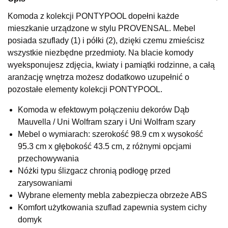
Wybierz
Komoda z kolekcji PONTYPOOL dopełni każde
mieszkanie urządzone w stylu PROVENSAL. Mebel
posiada szuflady (1) i półki (2), dzięki czemu zmieścisz
SALON MEBLOWY KUBUŚ
wszystkie niezbędne przedmioty. Na blacie komody
Salon meblowy
wyeksponujesz zdjęcia, kwiaty i pamiątki rodzinne, a całą
aranżację wnętrza możesz dodatkowo uzupełnić o
UL.RZEMIEŚLNICZA 6
66-470 KOSTRZYN NAD ODRĄ
pozostałe elementy kolekcji PONTYPOOL.
Nr tel.
507103199
Komoda w efektowym połączeniu dekorów Dąb
Godziny otwarcia
Pn-Pt: 10:00-18:00, Sb: 10:00-14:00
Mauvella / Uni Wolfram szary i Uni Wolfram szary
Mebel o wymiarach: szerokość 98.9 cm x wysokość
799,20 zł
999,00 zł
95.3 cm x głębokość 43.5 cm, z różnymi opcjami
Najniższa cena sprzedawcy z ostatnich 30 dni
999,00 zł
przechowywania
Nóżki typu ślizgacz chronią podłogę przed
Wybierz
zarysowaniami
Wybrane elementy mebla zabezpiecza obrzeże ABS
SALON MEBLOWY M JAK MEBLE
Komfort użytkowania szuflad zapewnia system cichy
Salon meblowy
domyk