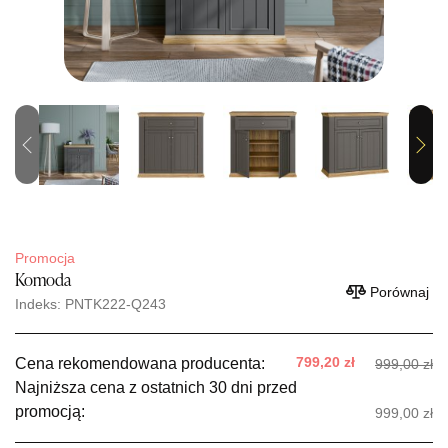
Previous
Next
Promocja
Komoda
Porównaj
Indeks: PNTK222-Q243
799,20 zł
Cena rekomendowana producenta:
999,00 zł
Najniższa cena z ostatnich 30 dni przed
promocją:
999,00 zł