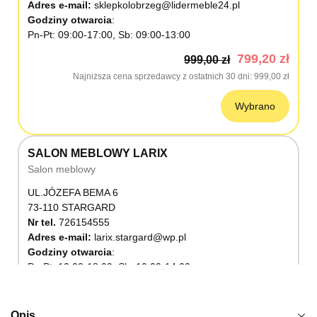
Adres e-mail:
sklepkolobrzeg@lidermeble24.pl
Godziny otwarcia
Pn-Pt: 09:00-17:00, Sb: 09:00-13:00
799,20 zł
999,00 zł
Najniższa cena sprzedawcy z ostatnich 30 dni
999,00 zł
Wybrano
SALON MEBLOWY LARIX
Salon meblowy
UL.JÓZEFA BEMA 6
73-110 STARGARD
Nr tel.
726154555
Adres e-mail:
larix.stargard@wp.pl
Godziny otwarcia
Pn-Pt: 10:00-18:00, Sb: 10:00-14:00
799,20 zł
999,00 zł
Najniższa cena sprzedawcy z ostatnich 30 dni
999,00 zł
Opis