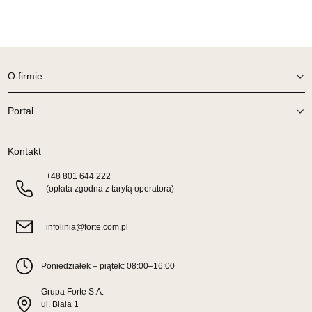
SALON MEBLOWY ORION
Salon meblowy
UL.KILIŃSZCZAKÓW 43
O firmie
78-600 WAŁCZ
Nr tel.
67-3873822
Portal
Adres e-mail:
orion@wphw.pl
Godziny otwarcia
Pn-Pt: 10:00-18:00, Sb: 10:00-14:00
Kontakt
799,20 zł
999,00 zł
+48
801 644 222
Najniższa cena sprzedawcy z ostatnich 30 dni
799,20 zł
(opłata zgodna z taryfą operatora)
Wybierz
infolinia@forte.com.pl
SALON MEBLOWY TED
Poniedziałek – piątek: 08:00–16:00
Salon meblowy
Grupa Forte S.A.
UL.DWORCOWA 4
ul. Biała 1