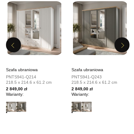
799,20 zł
999,00 zł
Najniższa cena sprzedawcy z ostatnich 30 dni
999,00 zł
Wybierz
Previous
Next
SALON MEBLOWY MEBLOSTYL
Salon meblowy
UL.PIONIERÓW 44
Szafa ubraniowa
Szafa ubraniowa
66-600 KROSNO ODRZAŃSKIE
PNTS941-Q214
PNTS941-Q243
Nr tel.
508100164
218.5 x 214.6 x 61.2 cm
218.5 x 214.6 x 61.2 cm
Adres e-mail:
meblostyl01@op.pl
2 849,00 zł
2 849,00 zł
Godziny otwarcia
Warianty:
Warianty:
Pn-Pt: 09:00-17:00, Sb: 09:00-14:00
799,20 zł
999,00 zł
Najniższa cena sprzedawcy z ostatnich 30 dni
999,00 zł
Wybierz