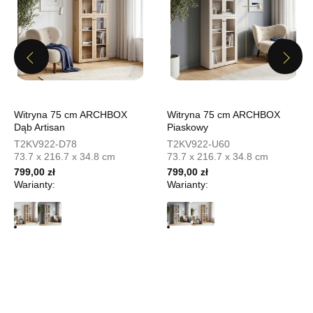
UL.PIONIERÓW 44
66-600 KROSNO ODRZAŃSKIE
Nr tel.
508100164
Adres e-mail:
meblostyl01@op.pl
Previous
Next
Godziny otwarcia
Pn-Pt: 09:00-17:00, Sb: 09:00-14:00
499,00 zł
Witryna 75 cm ARCHBOX
Witryna 75 cm ARCHBOX
Wybierz
Dąb Artisan
Piaskowy
T2KV922-D78
T2KV922-U60
73.7 x 216.7 x 34.8 cm
73.7 x 216.7 x 34.8 cm
SALON MEBLOWY ORION
799,00 zł
799,00 zł
Warianty:
Warianty:
Salon meblowy
UL.KILIŃSZCZAKÓW 43
78-600 WAŁCZ
Nr tel.
67-3873822
Adres e-mail:
orion@wphw.pl
Godziny otwarcia
Pn-Pt: 10:00-18:00, Sb: 10:00-14:00
499,00 zł