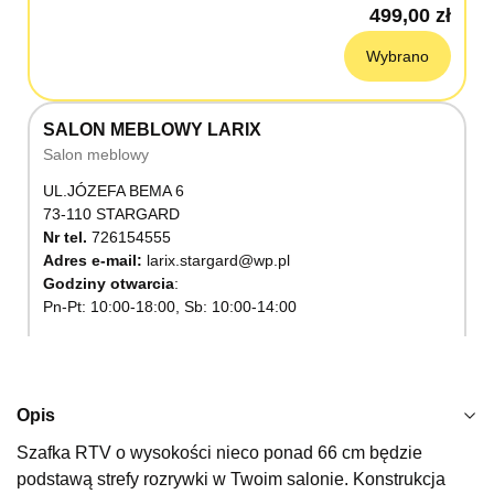
499,00 zł
Wybrano
SALON MEBLOWY LARIX
Salon meblowy
UL.JÓZEFA BEMA 6
73-110 STARGARD
Nr tel.
726154555
Adres e-mail:
larix.stargard@wp.pl
Godziny otwarcia
Pn-Pt: 10:00-18:00, Sb: 10:00-14:00
499,00 zł
Wybierz
Opis
Szafka RTV o wysokości nieco ponad 66 cm będzie
SALON MEBLOWY KUBUŚ
podstawą strefy rozrywki w Twoim salonie. Konstrukcja
Salon meblowy