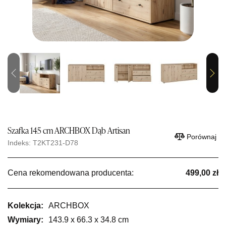
Previous
Next
Szafka 145 cm ARCHBOX Dąb Artisan
Porównaj
Indeks: T2KT231-D78
Cena rekomendowana producenta:
499,00 zł
Kolekcja:
ARCHBOX
Wymiary:
143.9 x 66.3 x 34.8 cm