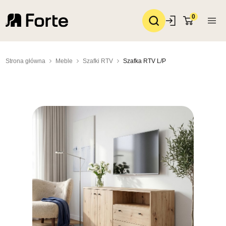
0
Strona główna
Meble
Szafki RTV
Szafka RTV L/P