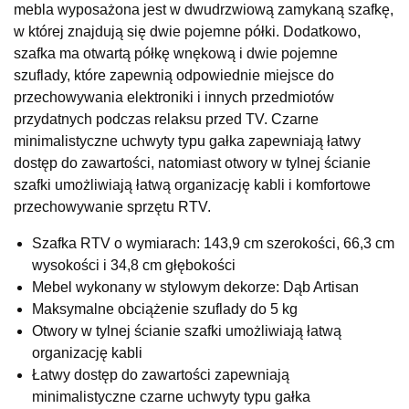
mebla wyposażona jest w dwudrzwiową zamykaną szafkę,
UL.RZEMIEŚLNICZA 6
w której znajdują się dwie pojemne półki. Dodatkowo,
66-470 KOSTRZYN NAD ODRĄ
szafka ma otwartą półkę wnękową i dwie pojemne
Nr tel.
507103199
szuflady, które zapewnią odpowiednie miejsce do
Godziny otwarcia
przechowywania elektroniki i innych przedmiotów
Pn-Pt: 10:00-18:00, Sb: 10:00-14:00
przydatnych podczas relaksu przed TV. Czarne
499,00 zł
minimalistyczne uchwyty typu gałka zapewniają łatwy
dostęp do zawartości, natomiast otwory w tylnej ścianie
Wybierz
szafki umożliwiają łatwą organizację kabli i komfortowe
przechowywanie sprzętu RTV.
SALON MEBLOWY M JAK MEBLE
Szafka RTV o wymiarach: 143,9 cm szerokości, 66,3 cm
Salon meblowy
wysokości i 34,8 cm głębokości
UL.BASZTOWA 3
Mebel wykonany w stylowym dekorze: Dąb Artisan
76-100 SŁAWNO
Maksymalne obciążenie szuflady do 5 kg
Nr tel.
502668736
Otwory w tylnej ścianie szafki umożliwiają łatwą
Adres e-mail:
pph.catrin@wp.pl
Godziny otwarcia
organizację kabli
Pn-Pt: 09:00-17:00, Sb: 09:00-13:00
Łatwy dostęp do zawartości zapewniają
minimalistyczne czarne uchwyty typu gałka
499,00 zł