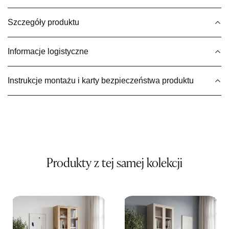
Wybierz
Szczegóły produktu
SALON MEBLOWY MEBLE EXPO
Informacje logistyczne
Salon meblowy
UL.PLAC DĄBROWSKIEGO 3
Instrukcje montażu i karty bezpieczeństwa produktu
76-200 SŁUPSK
Nr tel.
606350240
Adres e-mail:
salon@mebleexpo.com.pl
Godziny otwarcia
Pn-Pt: 10:00-18:00, Sb: 10:00-15:00
499,00 zł
Produkty z tej samej kolekcji
Wybierz
SALON MEBLOWY MEBLOSTYL
Salon meblowy