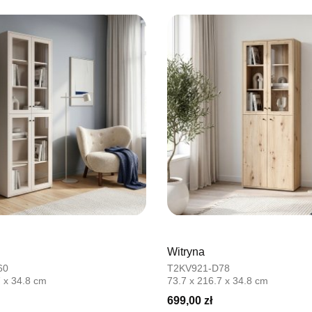
UL.BASZT
76-100 SŁ
Nr tel.
5026
Adres e-ma
Godziny ot
Pn-Pt: 09:0
SALON M
Salon mebl
UL.PLAC 
76-200 SŁ
Nr tel.
6063
Adres e-ma
Godziny ot
Pn-Pt: 10:0
Witryna
60
T2KV921-D78
SALON 
7 x 34.8 cm
73.7 x 216.7 x 34.8 cm
Salon mebl
699,00 zł