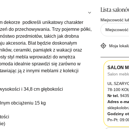
Lista salon
Miejscowość lu
 dekorze podkreśli unikatowy charakter
rzeń do przechowywania. Trzy pojemne półki,
mnóstwo przedmiotów, takich jak drobna
ju akcesoria. Blat będzie doskonałym
Moja lokali
ków, ceramiki, pamiątek z wakacji oraz
osty styl mebla wprowadzi do wnętrza
Komoda idealnie sprawdzi się zarówno w
SALON M
stawiając ją z innymi meblami z kolekcji
Salon mebl
UL.SZARY
wysokości i 34,8 cm głębokości
78-100 K
Nr tel.
9435
Adres e-ma
lnym obciążeniu 15 kg
sklepkolob
Godziny ot
tości
Pn-Pt: 09:0
ie)