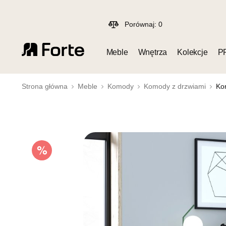
Porównaj:
0
Meble
Wnętrza
Kolekcje
P
Strona główna
Meble
Komody
Komody z drzwiami
Ko