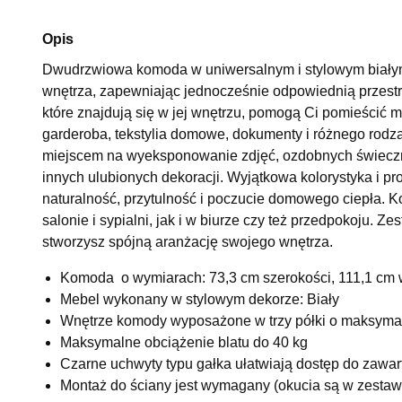
Opis
Dwudrzwiowa komoda w uniwersalnym i stylowym białym
wnętrza, zapewniając jednocześnie odpowiednią przest
które znajdują się w jej wnętrzu, pomogą Ci pomieścić 
garderoba, tekstylia domowe, dokumenty i różnego rodza
miejscem na wyeksponowanie zdjęć, ozdobnych świeczni
innych ulubionych dekoracji. Wyjątkowa kolorystyka i pr
naturalność, przytulność i poczucie domowego ciepła. 
salonie i sypialni, jak i w biurze czy też przedpokoju. Ze
stworzysz spójną aranżację swojego wnętrza.
Komoda o wymiarach: 73,3 cm szerokości, 111,1 cm 
Mebel wykonany w stylowym dekorze: Biały
Wnętrze komody wyposażone w trzy półki o maksyma
Maksymalne obciążenie blatu do 40 kg
Czarne uchwyty typu gałka ułatwiają dostęp do zawar
Montaż do ściany jest wymagany (okucia są w zestaw