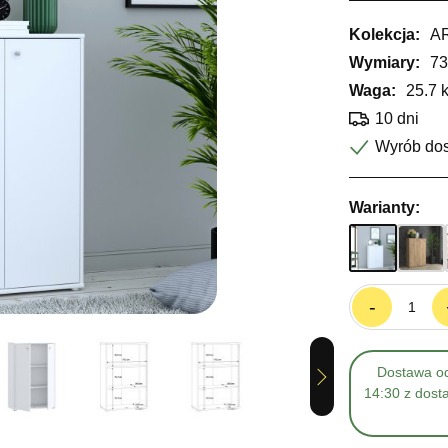
Kolekcja:
A
Wymiary:
73
Waga:
25.7 
10 dni
Wyrób do
Warianty:
-
Dostawa od
Next
14:30 z dost