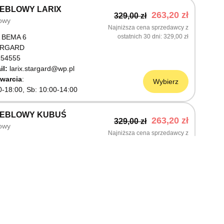
EBLOWY LARIX
263,20 zł
329,00 zł
owy
Najniższa cena sprzedawcy z
 BEMA 6
ostatnich 30 dni
329,00 zł
ARGARD
54555
il:
larix.stargard@wp.pl
warcia
Wybierz
0-18:00, Sb: 10:00-14:00
MEBLOWY KUBUŚ
263,20 zł
329,00 zł
owy
Najniższa cena sprzedawcy z
ŚLNICZA 6
ostatnich 30 dni
329,00 zł
OSTRZYN NAD ODRĄ
03199
warcia
Wybierz
0-18:00, Sb: 10:00-14:00
EBLOWY M JAK MEBLE
263,20 zł
329,00 zł
owy