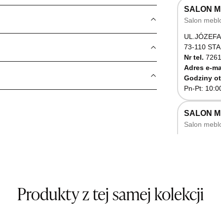
SALON M
Salon mebl
UL.JÓZEFA
73-110 ST
Nr tel.
7261
Adres e-ma
Godziny ot
Pn-Pt: 10:0
SALON 
Salon mebl
UL.RZEMIE
66-470 K
Nr tel.
5071
Godziny ot
Pn-Pt: 10:0
Produkty z tej samej kolekcji
SALON M
Salon mebl