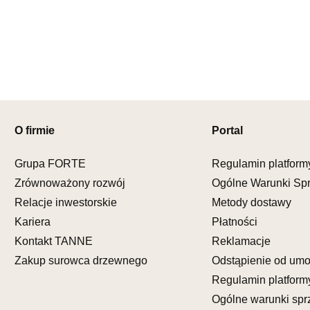
UL.PIONIE
66-600 K
Nr tel.
5081
Adres e-ma
Godziny ot
Pn-Pt: 09:0
SALON M
Salon mebl
O firmie
Portal
UL.KILIŃS
78-600 WA
Grupa FORTE
Regulamin platform
Nr tel.
67-3
Zrównoważony rozwój
Ogólne Warunki Sp
Adres e-ma
Relacje inwestorskie
Metody dostawy
Godziny ot
Pn-Pt: 10:0
Kariera
Płatności
Kontakt TANNE
Reklamacje
SALON M
Zakup surowca drzewnego
Odstąpienie od um
Salon mebl
Regulamin platform
UL.DWORC
Ogólne warunki spr
83-340 SI