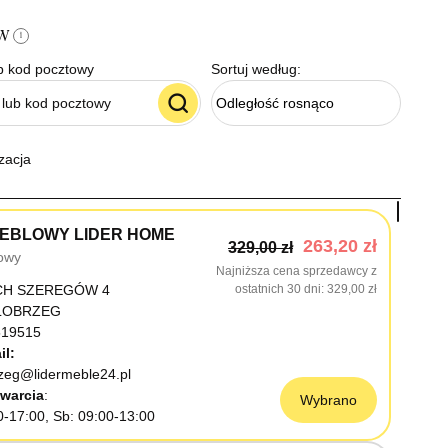
ów
i
b kod pocztowy
Sortuj według:
Odległość rosnąco
zacja
EBLOWY LIDER HOME
263,20 zł
329,00 zł
owy
Najniższa cena sprzedawcy z
CH SZEREGÓW 4
ostatnich 30 dni
329,00 zł
OŁOBRZEG
19515
il:
rzeg@lidermeble24.pl
warcia
Wybrano
0-17:00, Sb: 09:00-13:00