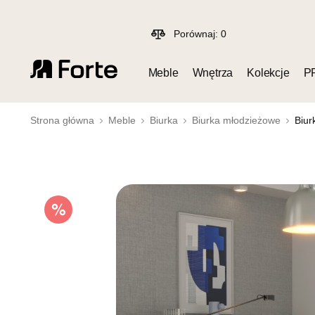
Porównaj:
0
Meble
Wnętrza
Kolekcje
P
Strona główna
Meble
Biurka
Biurka młodzieżowe
Biur