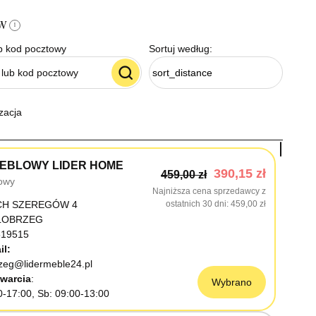
ów
i
b kod pocztowy
Sortuj według:
sort_distance
zacja
EBLOWY LIDER HOME
390,15 zł
459,00 zł
owy
Najniższa cena sprzedawcy z
CH SZEREGÓW 4
ostatnich 30 dni
459,00 zł
OŁOBRZEG
19515
il:
rzeg@lidermeble24.pl
warcia
Wybrano
0-17:00, Sb: 09:00-13:00