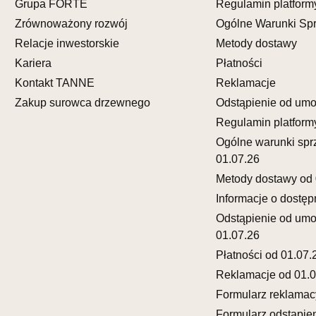
Grupa FORTE
Regulamin platform
Adres e-ma
Zrównoważony rozwój
Ogólne Warunki Sp
Godziny ot
Pn-Pt: 10:0
Relacje inwestorskie
Metody dostawy
Kariera
Płatności
SALON M
Kontakt TANNE
Reklamacje
Salon mebl
Zakup surowca drzewnego
Odstąpienie od um
UL.FRANC
Regulamin platform
65-943 ZI
Ogólne warunki spr
Nr tel.
6933
Adres e-ma
01.07.26
Godziny ot
Metody dostawy od 
Pn-Pt: 10:0
Informacje o dostęp
Odstąpienie od um
SALON 
01.07.26
CZŁUCH
Płatności od 01.07.
Salon mebl
Reklamacje od 01.0
UL.KRÓLE
77-300 C
Formularz reklamac
Nr tel.
59-8
Formularz odstąpie