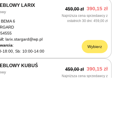
EBLOWY LARIX
390,15 zł
459,00 zł
owy
Najniższa cena sprzedawcy z
 BEMA 6
ostatnich 30 dni
459,00 zł
ARGARD
54555
il:
larix.stargard@wp.pl
warcia
Wybierz
0-18:00, Sb: 10:00-14:00
MEBLOWY KUBUŚ
390,15 zł
459,00 zł
owy
Najniższa cena sprzedawcy z
ŚLNICZA 6
ostatnich 30 dni
459,00 zł
OSTRZYN NAD ODRĄ
03199
warcia
Wybierz
0-18:00, Sb: 10:00-14:00
EBLOWY M JAK MEBLE
390,15 zł
459,00 zł
owy