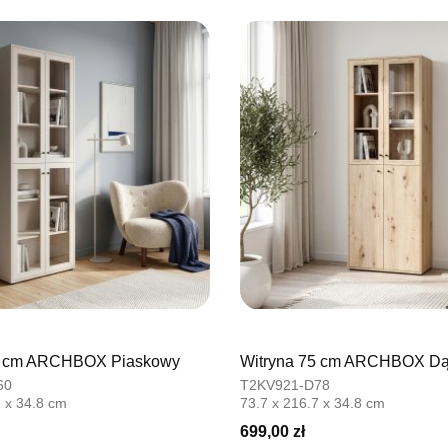
UL.BASZT
76-100 SŁ
Nr tel.
5026
Adres e-ma
Godziny ot
Pn-Pt: 09:0
SALON M
Salon mebl
UL.PLAC 
76-200 SŁ
Nr tel.
6063
Adres e-ma
Godziny ot
Pn-Pt: 10:0
5 cm ARCHBOX Piaskowy
Witryna 75 cm ARCHBOX Dąb
60
T2KV921-D78
SALON 
7 x 34.8 cm
73.7 x 216.7 x 34.8 cm
Salon mebl
699,00 zł