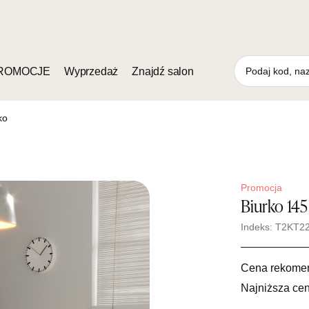
ROMOCJE
Wyprzedaż
Znajdź salon
ko
Promocja
Biurko 14
Indeks: T2KT2
Cena rekome
Najniższa cen