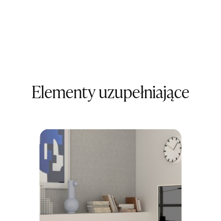
UL.PIONIE
66-600 K
Nr tel.
5081
Adres e-ma
Godziny ot
Pn-Pt: 09:0
SALON M
Salon mebl
Elementy uzupełniające
UL.KILIŃS
78-600 WA
Nr tel.
67-3
Adres e-ma
Godziny ot
Pn-Pt: 10:0
SALON M
Salon mebl
UL.DWORC
83-340 SI