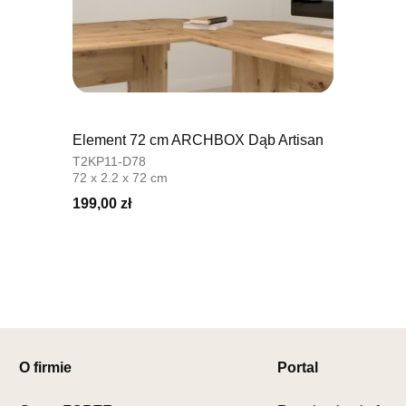
Nr tel.
6035
Adres e-ma
Godziny ot
Pn-Pt: 08:0
SALON 
Salon mebl
Element 72 cm ARCHBOX Dąb Artisan
T2KP11-D78
UL.SIKORS
72 x 2.2 x 72 cm
64-980 TR
199,00 zł
Nr tel.
67-2
Adres e-ma
Godziny ot
Pn-Pt: 10:0
SALON 
Salon mebl
UL.DRYGAS
O firmie
Portal
64-920 PIŁ
Nr tel.
67-3