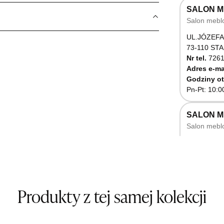
SALON M
Salon mebl
UL.JÓZEFA
73-110 ST
Nr tel.
7261
Adres e-ma
Godziny ot
Pn-Pt: 10:0
SALON 
Salon mebl
UL.RZEMIE
66-470 K
Nr tel.
5071
Godziny ot
Pn-Pt: 10:0
Produkty z tej samej kolekcji
SALON M
Salon mebl