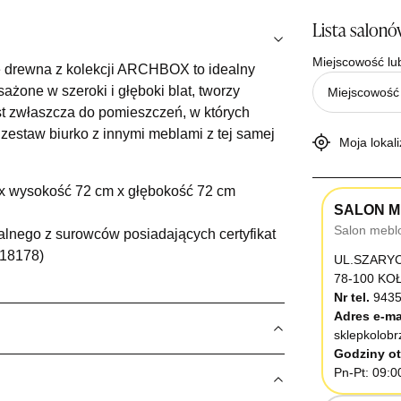
Lista salon
Miejscowość lu
ie drewna z kolekcji ARCHBOX to idealny
żone w szeroki i głęboki blat, tworzy
st zwłaszcza do pomieszczeń, w których
 zestaw biurko z innymi meblami z tej samej
Moja lokali
 x wysokość 72 cm x głębokość 72 cm
SALON M
Salon mebl
nego z surowców posiadających certyfikat
118178)
UL.SZARY
78-100 K
Nr tel.
9435
Adres e-ma
sklepkolob
Godziny ot
Pn-Pt: 09:0