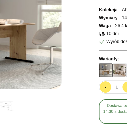
Kolekcja:
A
Wymiary:
14
Waga:
26.4 
10 dni
Wyrób do
Warianty:
-
Dostawa od
14:30 z dost