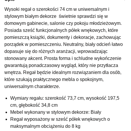
Wybierz
Wysoki regał o szerokości 74 cm w uniwersalnym i
stylowym białym dekorze świetnie sprawdzi się w
domowym gabinecie, salonie czy pokoju młodzieżowym.
SALON MEBLOWY KUBUŚ
Posiada sześć funkcjonalnych półek wnękowych, które
Salon meblowy
pomieszczą książki, dokumenty i dekoracje, zachowując
porządek w pomieszczeniu. Neutralny, biały odcień łatwo
UL.RZEMIEŚLNICZA 6
66-470 KOSTRZYN NAD ODRĄ
dopasuje się do różnych aranżacji, wprowadzając
Nr tel.
507103199
stonowany akcent. Prosta forma i schludne wykończenie
Godziny otwarcia
gwarantują ponadczasowy wygląd, który nie przytłacza
Pn-Pt: 10:00-18:00, Sb: 10:00-14:00
wnętrza. Regał będzie idealnym rozwiązaniem dla osób,
322,15 zł
które szukają praktycznego mebla o spokojnym,
379,00 zł
uniwersalnym charakterze.
Najniższa cena sprzedawcy z ostatnich 30 dni
379,00 zł
Wymiary regału: szerokość 73,7 cm, wysokość 197,5
Wybierz
cm, głębokość 34,8 cm
Mebel wykonany w stylowym dekorze: Biały
SALON MEBLOWY M JAK MEBLE
Regał wyposażony w sześć półek wnękowych o
Salon meblowy
maksymalnym obciążeniu do 8 kg