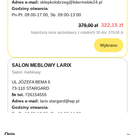
Adres e-mail:
sklepkolobrzeg@lidermeble24.pl
Godziny otwarcia
Pn-Pt: 09:00-17:00, Sb: 09:00-13:00
322,15 zł
379,00 zł
Najniższa cena sprzedawcy z ostatnich 30 dni
379,00 zł
Wybrano
SALON MEBLOWY LARIX
Salon meblowy
UL.JÓZEFA BEMA 6
73-110 STARGARD
Nr tel.
726154555
Adres e-mail:
larix.stargard@wp.pl
Godziny otwarcia
Pn-Pt: 10:00-18:00, Sb: 10:00-14:00
322,15 zł
379,00 zł
Najniższa cena sprzedawcy z ostatnich 30 dni
379,00 zł
Opis