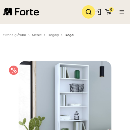
0
Strona główna
Meble
Regały
Regał