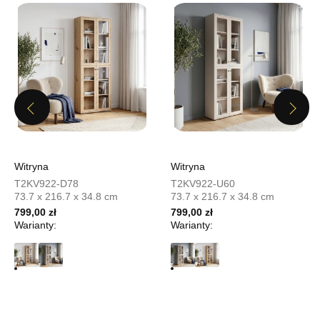
322,15 zł
379,00 zł
Najniższa cena sprzedawcy z ostatnich 30 dni
379,00 zł
Wybierz
Previous
Next
SALON MEBLOWY MEBLOSTYL
Salon meblowy
UL.PIONIERÓW 44
Witryna
Witryna
66-600 KROSNO ODRZAŃSKIE
T2KV922-D78
T2KV922-U60
Nr tel.
508100164
73.7 x 216.7 x 34.8 cm
73.7 x 216.7 x 34.8 cm
Adres e-mail:
meblostyl01@op.pl
799,00 zł
799,00 zł
Godziny otwarcia
Warianty:
Warianty:
Pn-Pt: 09:00-17:00, Sb: 09:00-14:00
322,15 zł
379,00 zł
Najniższa cena sprzedawcy z ostatnich 30 dni
379,00 zł
Wybierz