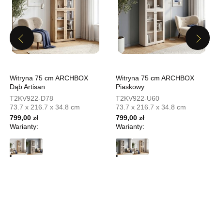
339,15 zł
399,00 zł
Najniższa cena sprzedawcy z ostatnich 30 dni
399,00 zł
Previous
Next
Wybierz
Witryna 75 cm ARCHBOX
Witryna 75 cm ARCHBOX
SALON MEBLOWY MEBLOSTYL
Dąb Artisan
Piaskowy
Salon meblowy
T2KV922-D78
T2KV922-U60
UL.PIONIERÓW 44
73.7 x 216.7 x 34.8 cm
73.7 x 216.7 x 34.8 cm
66-600 KROSNO ODRZAŃSKIE
799,00 zł
799,00 zł
Warianty:
Nr tel.
508100164
Warianty:
Adres e-mail:
meblostyl01@op.pl
Godziny otwarcia
Pn-Pt: 09:00-17:00, Sb: 09:00-14:00
339,15 zł
399,00 zł
Najniższa cena sprzedawcy z ostatnich 30 dni
399,00 zł
Wybierz