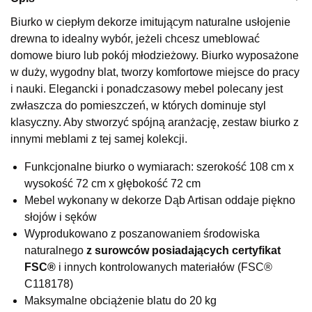
Wybierz
Biurko w ciepłym dekorze imitującym naturalne usłojenie
drewna to idealny wybór, jeżeli chcesz umeblować
domowe biuro lub pokój młodzieżowy. Biurko wyposażone
SALON MEBLOWY KUBUŚ
w duży, wygodny blat, tworzy komfortowe miejsce do pracy
Salon meblowy
i nauki. Elegancki i ponadczasowy mebel polecany jest
zwłaszcza do pomieszczeń, w których dominuje styl
UL.RZEMIEŚLNICZA 6
66-470 KOSTRZYN NAD ODRĄ
klasyczny. Aby stworzyć spójną aranżację, zestaw biurko z
Nr tel.
507103199
innymi meblami z tej samej kolekcji.
Godziny otwarcia
Pn-Pt: 10:00-18:00, Sb: 10:00-14:00
Funkcjonalne biurko o wymiarach: szerokość 108 cm x
wysokość 72 cm x głębokość 72 cm
339,15 zł
399,00 zł
Mebel wykonany w dekorze Dąb Artisan oddaje piękno
Najniższa cena sprzedawcy z ostatnich 30 dni
399,00 zł
słojów i sęków
Wyprodukowano z poszanowaniem środowiska
Wybierz
naturalnego
z surowców posiadających certyfikat
FSC®
i innych kontrolowanych materiałów (FSC®
SALON MEBLOWY M JAK MEBLE
C118178)
Salon meblowy
Maksymalne obciążenie blatu do 20 kg