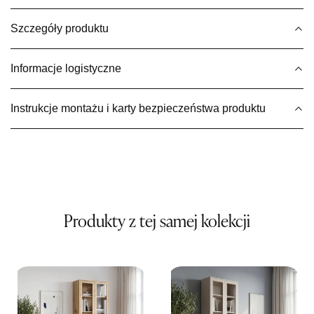
UL.BASZTOWA 3
76-100 SŁAWNO
Szczegóły produktu
Nr tel.
502668736
Adres e-mail:
pph.catrin@wp.pl
Godziny otwarcia
Informacje logistyczne
Pn-Pt: 09:00-17:00, Sb: 09:00-13:00
339,15 zł
399,00 zł
Instrukcje montażu i karty bezpieczeństwa produktu
Najniższa cena sprzedawcy z ostatnich 30 dni
399,00 zł
Wybierz
SALON MEBLOWY MEBLE EXPO
Salon meblowy
Produkty z tej samej kolekcji
UL.PLAC DĄBROWSKIEGO 3
76-200 SŁUPSK
Nr tel.
606350240
Adres e-mail:
salon@mebleexpo.com.pl
Godziny otwarcia
Pn-Pt: 10:00-18:00, Sb: 10:00-15:00