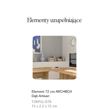
SALON MEBLOWY ORION
Salon meblowy
Elementy uzupełniające
UL.KILIŃSZCZAKÓW 43
78-600 WAŁCZ
Nr tel.
67-3873822
Adres e-mail:
orion@wphw.pl
Godziny otwarcia
Pn-Pt: 10:00-18:00, Sb: 10:00-14:00
339,15 zł
399,00 zł
Najniższa cena sprzedawcy z ostatnich 30 dni
399,00 zł
Wybierz
SALON MEBLOWY TED
Element 72 cm ARCHBOX
Salon meblowy
Dąb Artisan
T2KP11-D78
UL.DWORCOWA 4
72 x 2.2 x 72 cm