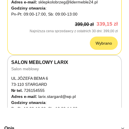
Adres e-mail:
sklepkolobrzeg@lidermeble24.pl
Godziny otwarcia
Pn-Pt: 09:00-17:00, Sb: 09:00-13:00
339,15 zł
399,00 zł
Najniższa cena sprzedawcy z ostatnich 30 dni
399,00 zł
Wybrano
SALON MEBLOWY LARIX
Salon meblowy
UL.JÓZEFA BEMA 6
73-110 STARGARD
Nr tel.
726154555
Adres e-mail:
larix.stargard@wp.pl
Godziny otwarcia
Pn-Pt: 10:00-18:00, Sb: 10:00-14:00
339,15 zł
399,00 zł
Najniższa cena sprzedawcy z ostatnich 30 dni
399,00 zł
Opis