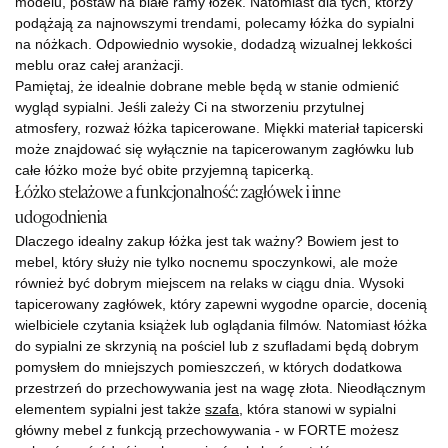
modelu, postaw na białe ramy łóżek. Natomiast dla tych, którzy
podążają za najnowszymi trendami, polecamy łóżka do sypialni
na nóżkach. Odpowiednio wysokie, dodadzą wizualnej lekkości
meblu oraz całej aranżacji.
Pamiętaj, że idealnie dobrane meble będą w stanie odmienić
wygląd sypialni. Jeśli zależy Ci na stworzeniu przytulnej
atmosfery, rozważ łóżka tapicerowane. Miękki materiał tapicerski
może znajdować się wyłącznie na tapicerowanym zagłówku lub
całe łóżko może być obite przyjemną tapicerką.
Łóżko stelażowe a funkcjonalność: zagłówek i inne
udogodnienia
Dlaczego idealny zakup łóżka jest tak ważny? Bowiem jest to
mebel, który służy nie tylko nocnemu spoczynkowi, ale może
również być dobrym miejscem na relaks w ciągu dnia. Wysoki
tapicerowany zagłówek, który zapewni wygodne oparcie, docenią
wielbiciele czytania książek lub oglądania filmów. Natomiast łóżka
do sypialni ze skrzynią na pościel lub z szufladami będą dobrym
pomysłem do mniejszych pomieszczeń, w których dodatkowa
przestrzeń do przechowywania jest na wagę złota. Nieodłącznym
elementem sypialni jest także
szafa
, która stanowi w sypialni
główny mebel z funkcją przechowywania - w FORTE możesz