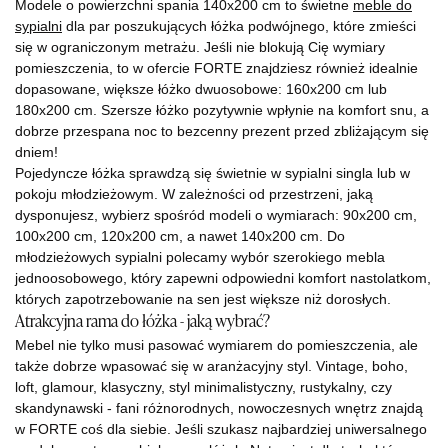
Modele o powierzchni spania 140x200 cm to świetne
meble do
sypialni
dla par poszukujących łóżka podwójnego, które zmieści
się w ograniczonym metrażu. Jeśli nie blokują Cię wymiary
pomieszczenia, to w ofercie FORTE znajdziesz również idealnie
dopasowane, większe łóżko dwuosobowe: 160x200 cm lub
180x200 cm. Szersze łóżko pozytywnie wpłynie na komfort snu, a
dobrze przespana noc to bezcenny prezent przed zbliżającym się
dniem!
Pojedyncze łóżka sprawdzą się świetnie w sypialni singla lub w
pokoju młodzieżowym. W zależności od przestrzeni, jaką
dysponujesz, wybierz spośród modeli o wymiarach: 90x200 cm,
100x200 cm, 120x200 cm, a nawet 140x200 cm. Do
młodzieżowych sypialni polecamy wybór szerokiego mebla
jednoosobowego, który zapewni odpowiedni komfort nastolatkom,
których zapotrzebowanie na sen jest większe niż dorosłych.
Atrakcyjna rama do łóżka - jaką wybrać?
Mebel nie tylko musi pasować wymiarem do pomieszczenia, ale
także dobrze wpasować się w aranżacyjny styl. Vintage, boho,
loft, glamour, klasyczny, styl minimalistyczny, rustykalny, czy
skandynawski - fani różnorodnych, nowoczesnych wnętrz znajdą
w FORTE coś dla siebie. Jeśli szukasz najbardziej uniwersalnego