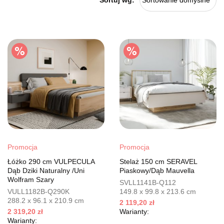
Sortowanie domyślne
Promocja
Promocja
Łóżko 290 cm VULPECULA
Stelaż 150 cm SERAVEL
Dąb Dziki Naturalny /Uni
Piaskowy/Dąb Mauvella
Wolfram Szary
SVLL1141B-Q112
VULL1182B-Q290K
149.8 x 99.8 x 213.6 cm
288.2 x 96.1 x 210.9 cm
2 119,20 zł
2 319,20 zł
Warianty:
Warianty: