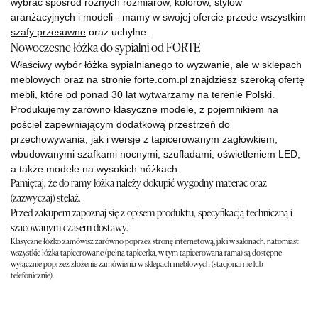
wybrać spośród różnych rozmiarów, kolorów, stylów
aranżacyjnych i modeli - mamy w swojej ofercie przede wszystkim
szafy przesuwne
oraz uchylne.
Nowoczesne łóżka do sypialni od FORTE
Właściwy wybór łóżka sypialnianego to wyzwanie, ale w sklepach
meblowych oraz na stronie forte.com.pl znajdziesz szeroką ofertę
mebli, które od ponad 30 lat wytwarzamy na terenie Polski.
Produkujemy zarówno klasyczne modele, z pojemnikiem na
pościel zapewniającym dodatkową przestrzeń do
przechowywania, jak i wersje z tapicerowanym zagłówkiem,
wbudowanymi szafkami nocnymi, szufladami, oświetleniem LED,
a także modele na wysokich nóżkach.
Pamiętaj, że do ramy łóżka należy dokupić wygodny materac oraz
(zazwyczaj) stelaż.
Przed zakupem zapoznaj się z opisem produktu, specyfikacją techniczną i
szacowanym czasem dostawy.
Klasyczne łóżko zamówisz zarówno poprzez stronę internetową, jak i w salonach, natomiast
wszystkie łóżka tapicerowane (pełna tapicerka, w tym tapicerowana rama) są dostępne
wyłącznie poprzez złożenie zamówienia w sklepach meblowych (stacjonarnie lub
telefonicznie).