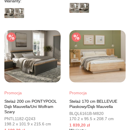
Warianty:
Promocja
Promocja
Stelaż 200 cm PONTYPOOL
Stelaż 170 cm BELLEVUE
Dąb Mauvella/Uni Wolfram
Piaskowy/Dąb Mauvella
Szary
BLQL6161B-M820
PNTL1182-Q243
170.2 x 95.5 x 208.7 cm
198.2 x 101.9 x 215.6 cm
1 839,20 zł