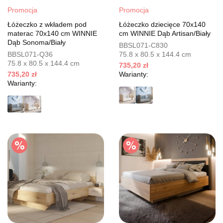
Promocja
Promocja
Łóżeczko z wkładem pod
Łóżeczko dziecięce 70x140
materac 70x140 cm WINNIE
cm WINNIE Dąb Artisan/Biały
Dąb Sonoma/Biały
BBSL071-C830
BBSL071-Q36
75.8 x 80.5 x 144.4 cm
75.8 x 80.5 x 144.4 cm
735,20 zł
735,20 zł
Warianty:
Warianty: