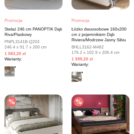
Promocja
Promocja
Stelaż 246 cm PANOPTIK Dąb
Łóżko dwuosobowe 160x200
Riva/Piaskowy
cm z pojemnikiem Dąb
Riviera/Modrzew Jasny Sibiu
PNPL3141B-Q203
246.4 x 91.7 x 200 cm
BHLL3162-M482
176.2 x 102.9 x 206.4 cm
1 583,20 zł
Warianty:
1 599,20 zł
Warianty: