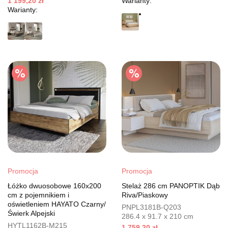
1 199,20 zł
Warianty:
Warianty:
Promocja
Promocja
Łóżko dwuosobowe 160x200
Stelaż 286 cm PANOPTIK Dąb
cm z pojemnikiem i
Riva/Piaskowy
oświetleniem HAYATO Czarny/
PNPL3181B-Q203
Świerk Alpejski
286.4 x 91.7 x 210 cm
HYTL1162B-M215
1 759,20 zł