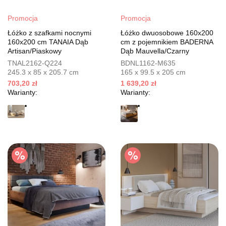
Promocja
Promocja
Łóżko z szafkami nocnymi
Łóżko dwuosobowe 160x200
160x200 cm TANAIA Dąb
cm z pojemnikiem BADERNA
Artisan/Piaskowy
Dąb Mauvella/Czarny
TNAL2162-Q224
BDNL1162-M635
245.3 x 85 x 205.7 cm
165 x 99.5 x 205 cm
703,20 zł
1 639,20 zł
Warianty:
Warianty: