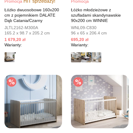
HIT sprzedaży!
Promocja
Promocja
Łóżko dwuosobowe 160x200
Łóżko młodzieżowe z
cm z pojemnikiem DALATE
szufladami skandynawskie
Dąb Catania/Czarny
90x200 cm WINNIE
JLTL2162-M300A
WNL09-C830
165.2 x 98.7 x 205.2 cm
96 x 65 x 206.4 cm
1 679,20 zł
695,20 zł
Warianty:
Warianty: