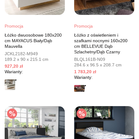
Promocja
Promocja
Łóżko dwuosobowe 180x200
Łóżko z oświetleniem i
cm MAYACUS Biały/Dąb
szafkami nocnymi 160x200
Mauvella
cm BELLEVUE Dąb
Szlachetny/Dąb Czarny
JCKL2182-M949
189.2 x 90 x 215.1 cm
BLQL161B-N09
284.6 x 96.5 x 208.7 cm
927,20 zł
Warianty:
1 783,20 zł
Warianty: