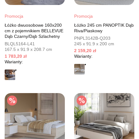
Promocja
Promocja
Łóżko dwuosobowe 160x200
Łóżko 245 cm PANOPTIK Dąb
cm z pojemnikiem BELLEVUE
Riva/Piaskowy
Dąb Czarny/Dąb Szlachetny
PNPL3142B-Q203
BLQL5164-L41
245 x 91.9 x 200 cm
167.5 x 91.9 x 208.7 cm
2 159,20 zł
1 783,20 zł
Warianty:
Warianty: