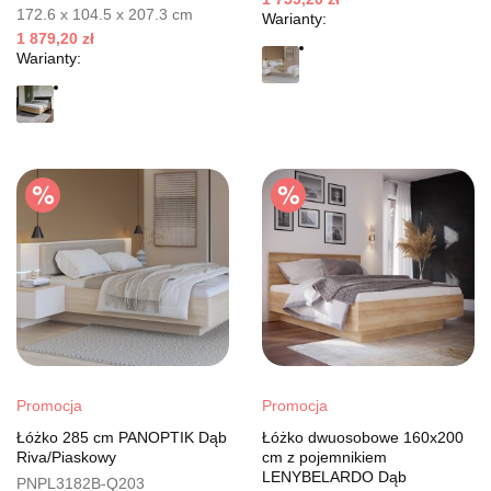
172.6 x 104.5 x 207.3 cm
Warianty:
1 879,20 zł
Warianty:
Promocja
Promocja
Łóżko 285 cm PANOPTIK Dąb
Łóżko dwuosobowe 160x200
Riva/Piaskowy
cm z pojemnikiem
LENYBELARDO Dąb
PNPL3182B-Q203