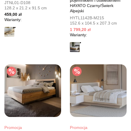
pojemnikiem i oświetleniem
JTNL01-D108
HAYATO Czarny/Świerk
128.2 x 21.2 x 91.5 cm
Alpejski
459,00 zł
HYTL1142B-M215
Warianty:
152.6 x 104.5 x 207.3 cm
1 799,20 zł
Warianty:
Promocja
Promocja