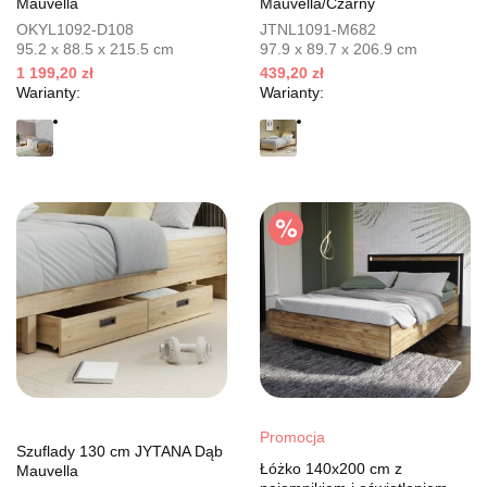
Mauvella
Mauvella/Czarny
OKYL1092-D108
JTNL1091-M682
95.2 x 88.5 x 215.5 cm
97.9 x 89.7 x 206.9 cm
1 199,20 zł
439,20 zł
Warianty:
Warianty:
Promocja
Szuflady 130 cm JYTANA Dąb
Łóżko 140x200 cm z
Mauvella