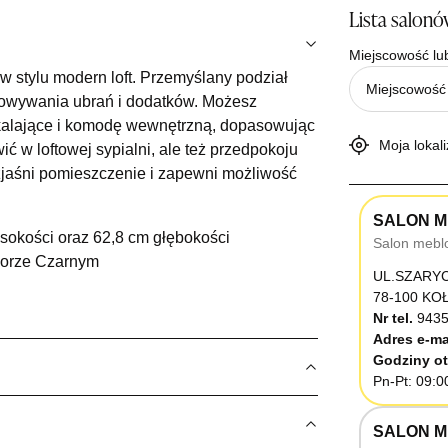
Lista salon
Miejscowość lu
w stylu modern loft. Przemyślany podział
chowywania ubrań i dodatków. Możesz
 okalające i komodę wewnętrzną, dopasowując
Moja lokali
ć w loftowej sypialni, ale też przedpokoju
ozjaśni pomieszczenie i zapewni możliwość
SALON M
sokości oraz 62,8 cm głębokości
Salon mebl
olorze Czarnym
UL.SZARY
78-100 K
Nr tel.
9435
Adres e-ma
Godziny ot
Pn-Pt: 09:0
SALON M