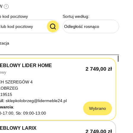
ów
i
b kod pocztowy
Sortuj według:
Odległość rosnąco
zacja
EBLOWY LIDER HOME
2 749,00 zł
owy
CH SZEREGÓW 4
OŁOBRZEG
19515
il:
sklepkolobrzeg@lidermeble24.pl
warcia
Wybrano
0-17:00, Sb: 09:00-13:00
EBLOWY LARIX
2 749,00 zł