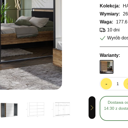
Kolekcja:
H
Wymiary:
26
Waga:
177.6
10 dni
Wyrób do
Warianty:
-
Dostawa od
Next
14:30 z dost