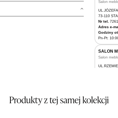
Salon mebl
UL.JÓZEFA
73-110 ST
Nr tel.
7261
Adres e-ma
Godziny ot
Pn-Pt: 10:0
SALON 
Salon mebl
UL.RZEMIE
66-470 K
Nr tel.
5071
Godziny ot
Pn-Pt: 10:0
Produkty z tej samej kolekcji
SALON M
Salon mebl
UL.BASZT