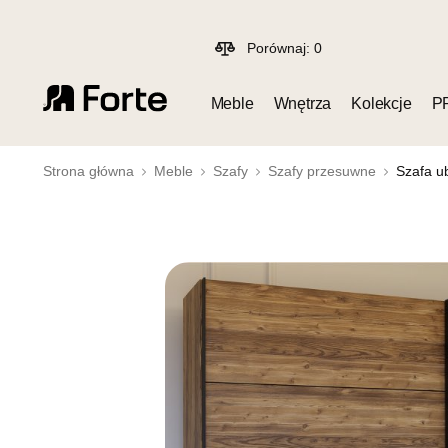
Porównaj:
0
Meble
Wnętrza
Kolekcje
P
Strona główna
Meble
Szafy
Szafy przesuwne
Szafa u