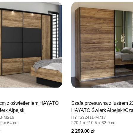
76-100 SŁ
Nr tel.
5026
Adres e-ma
Godziny ot
Pn-Pt: 09:0
SALON M
Salon mebl
UL.PLAC 
76-200 SŁ
Nr tel.
6063
Adres e-ma
Godziny ot
Pn-Pt: 10:0
 cm z oświetleniem HAYATO
Szafa przesuwna z lustrem 
SALON 
erk Alpejski
HAYATO Świerk Alpejski/Cza
Salon mebl
B-M215
HYTS92411-M717
.9 x 64 cm
220.1 x 210.5 x 62.9 cm
UL.PIONIE
66-600 K
2 299,00 zł