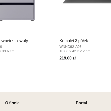
Adres e-ma
Godziny ot
Pn-Pt: 08:0
SALON 
Salon mebl
UL.SIKORS
wnętrzna szafy
Komplet 3 półek
64-980 TR
6
WNND92-A06
Nr tel.
67-2
 x 39.6 cm
107.8 x 42 x 2.2 cm
Adres e-ma
219,00 zł
Godziny ot
Pn-Pt: 10:0
SALON 
Salon mebl
UL.DRYGAS
64-920 PIŁ
Nr tel.
67-3
O firmie
Portal
Adres e-ma
Godziny ot