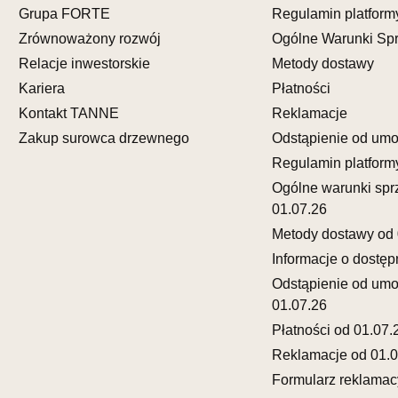
Grupa FORTE
Regulamin platform
Pn-Pt: 10:0
Zrównoważony rozwój
Ogólne Warunki Sp
SALON M
Relacje inwestorskie
Metody dostawy
Salon mebl
Kariera
Płatności
UL.FRANC
Kontakt TANNE
Reklamacje
65-943 ZI
Zakup surowca drzewnego
Odstąpienie od um
Nr tel.
6933
Regulamin platform
Adres e-ma
Godziny ot
Ogólne warunki spr
Pn-Pt: 10:0
01.07.26
Metody dostawy od 
SALON 
Informacje o dostęp
Salon mebl
Odstąpienie od um
UL.KRÓLE
01.07.26
77-300 C
Płatności od 01.07.
Nr tel.
59-8
Reklamacje od 01.0
Adres e-ma
Godziny ot
Formularz reklamac
Pn-Pt: 09:0