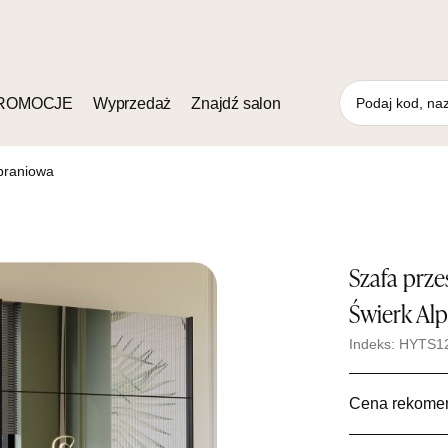
ROMOCJE
Wyprzedaż
Znajdź salon
braniowa
Szafa prz
Świerk Alp
Indeks: HYTS1
Cena rekome