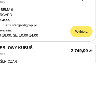
owy
 BEMA 6
ARGARD
54555
il:
larix.stargard@wp.pl
warcia
Wybierz
0-18:00, Sb: 10:00-14:00
MEBLOWY KUBUŚ
2 749,00 zł
owy
ŚLNICZA 6
OSTRZYN NAD ODRĄ
03199
warcia
Wybierz
0-18:00, Sb: 10:00-14:00
EBLOWY M JAK MEBLE
2 749,00 zł
owy
OWA 3