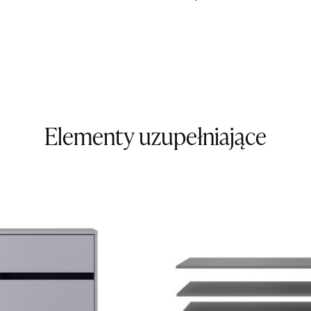
Nr tel.
5081
Adres e-ma
Godziny ot
Pn-Pt: 09:0
SALON M
Salon mebl
UL.KILIŃS
Elementy uzupełniające
78-600 WA
Nr tel.
67-3
Adres e-ma
Godziny ot
Pn-Pt: 10:0
SALON M
Salon mebl
UL.DWORC
83-340 SI
Nr tel.
6035