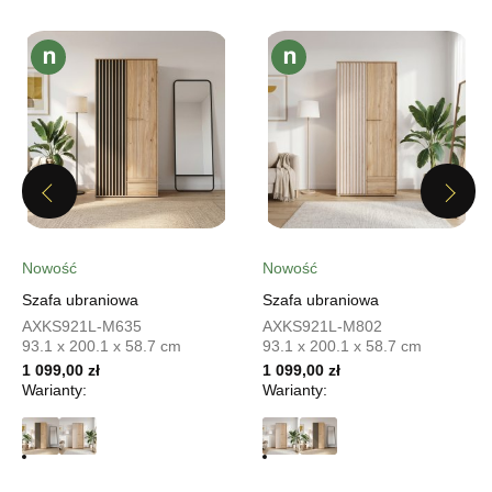
Pn-Pt: 10:00-18:00, Sb: 10:00-15:00
1 039,20 zł
1 299,00 zł
Najniższa cena sprzedawcy z ostatnich 30 dni
1 299,00 zł
Wybierz
Previous
Next
SALON MEBLOWY MEBLOSTYL
Salon meblowy
UL.PIONIERÓW 44
Nowość
Nowość
66-600 KROSNO ODRZAŃSKIE
Szafa ubraniowa
Szafa ubraniowa
Nr tel.
508100164
AXKS921L-M635
AXKS921L-M802
Adres e-mail:
meblostyl01@op.pl
93.1 x 200.1 x 58.7 cm
93.1 x 200.1 x 58.7 cm
Godziny otwarcia
1 099,00 zł
1 099,00 zł
Pn-Pt: 09:00-17:00, Sb: 09:00-14:00
Warianty:
Warianty:
1 039,20 zł
1 299,00 zł
Najniższa cena sprzedawcy z ostatnich 30 dni
1 299,00 zł