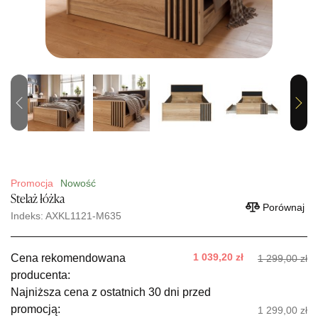
Previous
Next
Promocja
Nowość
Stelaż łóżka
Porównaj
Indeks: AXKL1121-M635
1 039,20 zł
Cena rekomendowana
1 299,00 zł
producenta:
Najniższa cena z ostatnich 30 dni przed
promocją:
1 299,00 zł