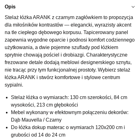
Najniższa cena sprzedawcy z ostatnich 30 dni
1 299,00 zł
Opis
Wybierz
Stelaż łóżka ARANK z czarnym zagłówkiem to propozycja
dla miłośników kontrastów — elegancki, wyrazisty akcent
na tle ciepłego dębowego korpusu. Tapicerowany panel
SALON MEBLOWY KUBUŚ
zapewnia wygodne oparcie i podnosi komfort codziennego
Salon meblowy
użytkowania, a dwie pojemne szuflady pod łóżkiem
sprytnie chowają pościel i drobiazgi. Charakterystyczne
UL.RZEMIEŚLNICZA 6
66-470 KOSTRZYN NAD ODRĄ
frezowane detale dodają meblowi designerskiego sznytu,
Nr tel.
507103199
nie tracąc przy tym funkcjonalnej prostoty. Wybierz stelaż
Godziny otwarcia
łóżka ARANK i stwórz komfortowe i stylowe centrum
Pn-Pt: 10:00-18:00, Sb: 10:00-14:00
sypialni.
1 039,20 zł
1 299,00 zł
Stelaż łóżka o wymiarach: 130 cm szerokości, 84 cm
Najniższa cena sprzedawcy z ostatnich 30 dni
1 299,00 zł
wysokości, 213 cm głębokości
Mebel wykonany w efektownym połączeniu dekorów:
Wybierz
Dąb Mauvella / Czarny
Do łóżka dokup materac o wymiarach 120x200 cm i
SALON MEBLOWY M JAK MEBLE
grubości od 14 do 24 cm