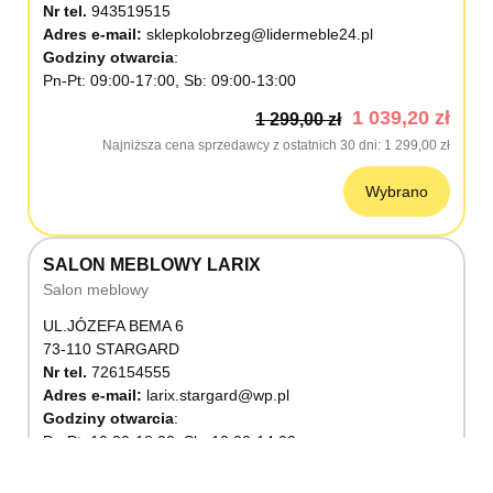
Nr tel.
943519515
Adres e-mail:
sklepkolobrzeg@lidermeble24.pl
Godziny otwarcia
Pn-Pt: 09:00-17:00, Sb: 09:00-13:00
1 039,20 zł
1 299,00 zł
Najniższa cena sprzedawcy z ostatnich 30 dni
1 299,00 zł
Wybrano
SALON MEBLOWY LARIX
Salon meblowy
UL.JÓZEFA BEMA 6
73-110 STARGARD
Nr tel.
726154555
Adres e-mail:
larix.stargard@wp.pl
Godziny otwarcia
Pn-Pt: 10:00-18:00, Sb: 10:00-14:00
1 039,20 zł
1 299,00 zł