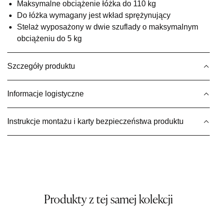
Salon meblowy
Maksymalne obciążenie łóżka do 110 kg
Do łóżka wymagany jest wkład sprężynujący
UL.BASZTOWA 3
Stelaż wyposażony w dwie szuflady o maksymalnym
76-100 SŁAWNO
Nr tel.
502668736
obciążeniu do 5 kg
Adres e-mail:
pph.catrin@wp.pl
Godziny otwarcia
Szczegóły produktu
Pn-Pt: 09:00-17:00, Sb: 09:00-13:00
1 039,20 zł
1 299,00 zł
Informacje logistyczne
Najniższa cena sprzedawcy z ostatnich 30 dni
1 299,00 zł
Wybierz
Instrukcje montażu i karty bezpieczeństwa produktu
SALON MEBLOWY MEBLE EXPO
Salon meblowy
UL.PLAC DĄBROWSKIEGO 3
76-200 SŁUPSK
Nr tel.
606350240
Produkty z tej samej kolekcji
Adres e-mail:
salon@mebleexpo.com.pl
Godziny otwarcia