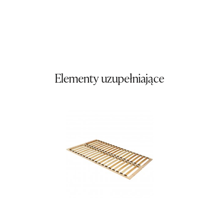
Wybierz
SALON MEBLOWY ORION
Salon meblowy
UL.KILIŃSZCZAKÓW 43
78-600 WAŁCZ
Elementy uzupełniające
Nr tel.
67-3873822
Adres e-mail:
orion@wphw.pl
Godziny otwarcia
Pn-Pt: 10:00-18:00, Sb: 10:00-14:00
1 039,20 zł
1 299,00 zł
Najniższa cena sprzedawcy z ostatnich 30 dni
1 299,00 zł
Wybierz
SALON MEBLOWY TED
Salon meblowy