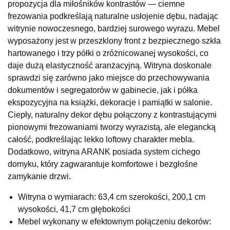
propozycja dla miłośników kontrastów — ciemne
Salon meblowy
frezowania podkreślają naturalne usłojenie dębu, nadając
UL.RZEMIEŚLNICZA 6
witrynie nowoczesnego, bardziej surowego wyrazu. Mebel
66-470 KOSTRZYN NAD ODRĄ
wyposażony jest w przeszklony front z bezpiecznego szkła
Nr tel.
507103199
hartowanego i trzy półki o zróżnicowanej wysokości, co
Godziny otwarcia
daje dużą elastyczność aranżacyjną. Witryna doskonale
Pn-Pt: 10:00-18:00, Sb: 10:00-14:00
sprawdzi się zarówno jako miejsce do przechowywania
699,00 zł
dokumentów i segregatorów w gabinecie, jak i półka
ekspozycyjna na książki, dekoracje i pamiątki w salonie.
Wybierz
Ciepły, naturalny dekor dębu połączony z kontrastującymi
pionowymi frezowaniami tworzy wyrazistą, ale elegancką
SALON MEBLOWY M JAK MEBLE
całość, podkreślając lekko loftowy charakter mebla.
Salon meblowy
Dodatkowo, witryna ARANK posiada system cichego
domyku, który zagwarantuje komfortowe i bezgłośne
UL.BASZTOWA 3
76-100 SŁAWNO
zamykanie drzwi.
Nr tel.
502668736
Witryna o wymiarach: 63,4 cm szerokości, 200,1 cm
Adres e-mail:
pph.catrin@wp.pl
Godziny otwarcia
wysokości, 41,7 cm głębokości
Pn-Pt: 09:00-17:00, Sb: 09:00-13:00
Mebel wykonany w efektownym połączeniu dekorów: