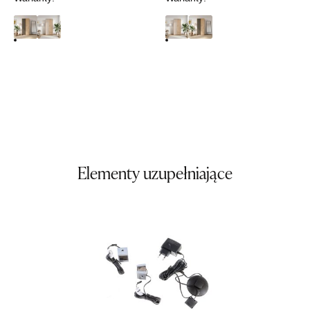
699,00 zł
Wybierz
SALON MEBLOWY TED
Salon meblowy
UL.DWORCOWA 4
83-340 SIERAKOWICE
Nr tel.
603580345
Adres e-mail:
meb_ted@o2.pl
Elementy uzupełniające
Godziny otwarcia
Pn-Pt: 08:00-18:00, Sb: 08:00-14:00
699,00 zł
Wybierz
SALON MEBLOWY PRYM
Salon meblowy