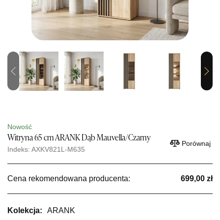
Previous
Next
Nowość
Witryna 65 cm ARANK Dąb Mauvella/Czarny
Porównaj
Indeks: AXKV821L-M635
Cena rekomendowana producenta:
699,00 zł
Kolekcja:
ARANK