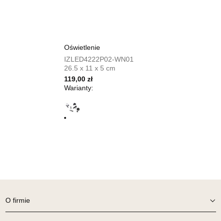
UL.SIKORSKIEGO 59
64-980 TRZCIANKA
Nr tel.
67-2162430
Adres e-mail:
prym@wphw.pl
Oświetlenie
Godziny otwarcia
IZLED4222P02-WN01
Pn-Pt: 10:00-18:00, Sb: 10:00-14:00
26.5 x 11 x 5 cm
699,00 zł
119,00 zł
Warianty:
Wybierz
SALON MEBLOWY HERMES
Salon meblowy
UL.DRYGASA 4-6
64-920 PIŁA
Nr tel.
67-3517335
Adres e-mail:
hermes@wphw.pl
Godziny otwarcia
O firmie
Pn-Pt: 10:00-18:00, Sb: 10:00-14:00