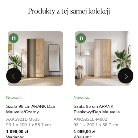
UL.PIONIERÓW 44
Produkty z tej samej kolekcji
66-600 KROSNO ODRZAŃSKIE
Nr tel.
508100164
Adres e-mail:
meblostyl01@op.pl
Godziny otwarcia
Pn-Pt: 09:00-17:00, Sb: 09:00-14:00
699,00 zł
Wybierz
Previous
Next
SALON MEBLOWY ORION
Salon meblowy
Nowość
Nowość
UL.KILIŃSZCZAKÓW 43
78-600 WAŁCZ
Szafa 95 cm ARANK Dąb
Szafa 95 cm ARANK
Nr tel.
67-3873822
Mauvella/Czarny
Piaskowy/Dąb Mauvella
Adres e-mail:
orion@wphw.pl
AXKS921L-M635
AXKS921L-M802
Godziny otwarcia
93.1 x 200.1 x 58.7 cm
93.1 x 200.1 x 58.7 cm
Pn-Pt: 10:00-18:00, Sb: 10:00-14:00
1 099,00 zł
1 099,00 zł
Warianty:
Warianty: