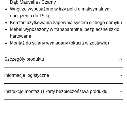
Dąb Mauvella / Czarny
699,00 zł
Wnętrze wyposażone w trzy półki o maksymalnym
Wybierz
obciążeniu do 15 kg
Komfort użytkowania zapewnia system cichego domyku
Mebel wyposażony w transparentne, bezpieczne szkło
SALON MEBLOWY MEBLE EXPO
hartowane
Salon meblowy
Montaż do ściany wymagany (okucia w zestawie)
UL.PLAC DĄBROWSKIEGO 3
76-200 SŁUPSK
Szczegóły produktu
Nr tel.
606350240
Adres e-mail:
salon@mebleexpo.com.pl
Godziny otwarcia
Informacje logistyczne
Pn-Pt: 10:00-18:00, Sb: 10:00-15:00
699,00 zł
Instrukcje montażu i karty bezpieczeństwa produktu
Wybierz
SALON MEBLOWY MEBLOSTYL
Salon meblowy