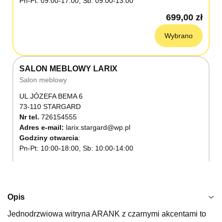
Pn-Pt: 09:00-17:00, Sb: 09:00-13:00
699,00 zł
Wybrano
SALON MEBLOWY LARIX
Salon meblowy
UL.JÓZEFA BEMA 6
73-110 STARGARD
Nr tel.
726154555
Adres e-mail:
larix.stargard@wp.pl
Godziny otwarcia
Pn-Pt: 10:00-18:00, Sb: 10:00-14:00
699,00 zł
Wybierz
Opis
Jednodrzwiowa witryna ARANK z czarnymi akcentami to
SALON MEBLOWY KUBUŚ